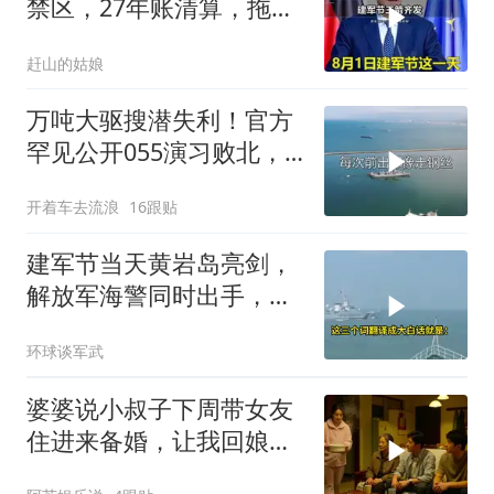
禁区，27年账清算，拖船
问题公开
赶山的姑娘
万吨大驱搜潜失利！官方
罕见公开055演习败北，
水下破局不容易
开着车去流浪
16跟贴
建军节当天黄岩岛亮剑，
解放军海警同时出手，菲
律宾的挑衅该收场了
环球谈军武
婆婆说小叔子下周带女友
住进来备婚，让我回娘家
住2个月，我点头