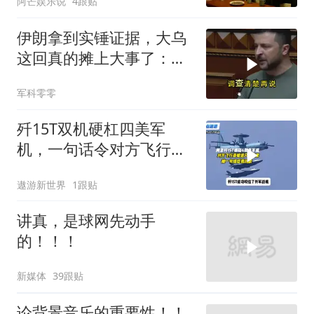
阿芒娱乐说
4跟贴
伊朗拿到实锤证据，大乌
这回真的摊上大事了：私
下致电求和
军科零零
歼15T双机硬杠四美军
机，一句话令对方飞行员
无言以对
遨游新世界
1跟贴
讲真，是球网先动手
的！！！
新媒体
39跟贴
论背景音乐的重要性！！