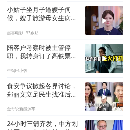
小姑子坐月子逼嫂子伺
候，嫂子旅游母女生病反
讹医药费，荒唐至极
起喜电影
33跟贴
陪客户考察时被主管停
职，我转身订了高铁票。
2小时后总监急疯了：12
牛锅巴小钒
亿合同没你根本签不了
食安争议掀起各界讨论，
郑丽文立足民生找准后续
行动方向
金哥说新能源车
24小时三箭齐发，中方划