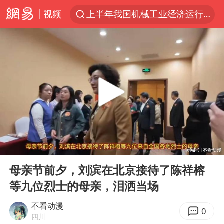
视频
上半年我国机械工业经济运行稳中有进
A股三大股指收涨
台风“白海豚”体型变大！环流面积接近13个浙江那么大
“立秋的第一杯奶茶”又爆单了
河南撤回“领导带薪错峰休假”通知
直击泰国校园6死枪击案现场
四川宜宾市高县发生4.9级地震
00:00
01:43
国防部：坚决反制任何闹海挑衅图谋
Play
Ent
full
台湾海峡南口北上船舶实施交通管制
母亲节前夕，刘滨在北京接待了陈祥榕
等九位烈士的母亲，泪洒当场
方程豹钛9新车申报
江苏发布台风蓝色预警
不看动漫
0
四川