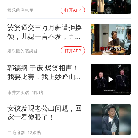
上了省长爸爸的专车
娱乐的宅急便
打开APP
婆婆逼交三万月薪遭拒换
锁，儿媳一言不发，五天
后丈夫收传票
娱乐圈的笔娱君
打开APP
郭德纲 于谦 爆笑相声！
我要比赛，我上妙峰山干
嘛去？你去拜一拜冠军老
市井大实话
1跟贴
祖庙
女孩发现老公出问题，回
家一看傻眼了！
二毛追剧
12跟贴