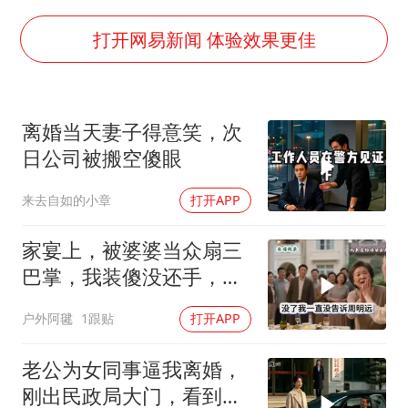
年内最贵新股今日申购
向鹏0-3不敌张本智和
打开网易新闻 体验效果更佳
命案逃犯躲进深山21年活得像野人
广岛核爆81周年央视播《奥本海默》
离婚当天妻子得意笑，次
河南某医院2.33亿工程串标案细节披露
日公司被搬空傻眼
今日立秋你咬秋了吗
来去自如的小章
打开APP
东方之约 相约未来
家宴上，被婆婆当众扇三
巴掌，我装傻没还手，悄
悄卖别墅搬家，8天后丈
户外阿毽
1跟贴
打开APP
夫全家10人被新户主请出
家门
老公为女同事逼我离婚，
刚出民政局大门，看到我