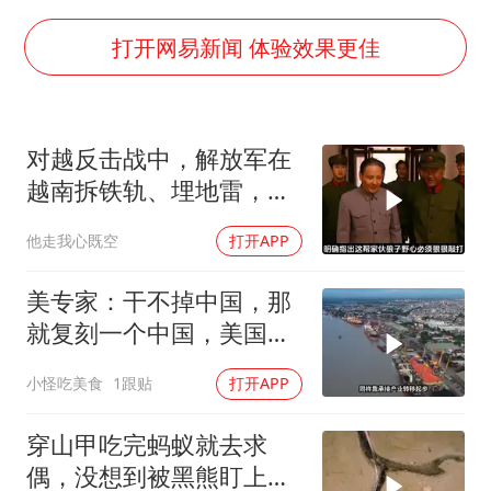
五粮液渠道价一箱上涨近百元
法国下周开始禁止未经同意的电话营销
打开网易新闻 体验效果更佳
贵州轮胎子公司获美国退税8136万
郑国霖回应去景区上班被保安拦下
对越反击战中，解放军在
CIA被曝已秘密设立古巴工作组
越南拆铁轨、埋地雷，是
曝韩足协曾为外籍裁判安排性招待
真的吗？
他走我心既空
打开APP
萧敬腾：不忍心让妻子承受生育的苦
奋进开新局 实干挑大梁
美专家：干不掉中国，那
就复刻一个中国，美国看
上了这两个国家
小怪吃美食
1跟贴
打开APP
穿山甲吃完蚂蚁就去求
偶，没想到被黑熊盯上