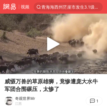
视频
青海海西州茫崖市发生3.1级地震
以“新”破局 首发经济点亮城市消费活力
我国编制完成新版全月地质图
台风白海豚登陆地点更新
看守所辅警收受10万获刑1年
台风白海豚进入48小时警戒线
吉林一“温度计大楼”读数爆表
00:00
03:44
24小时不关空调 电费会更低吗
Play
Ent
full
宇树科技王兴兴身家有望超200亿元
威慑万兽的草原雄狮，竟惨遭庞大水牛
军团合围碾压，太惨了
村民谈“梅姨”：叫的其实是“媒姨”
中国养老床位“三连降”
奇观世界Mr
1
江西