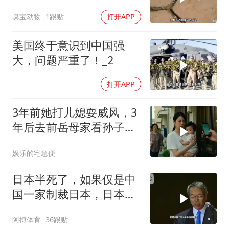
了！
臭宝动物
1跟贴
打开APP
美国终于意识到中国强
大，问题严重了！_2
打开APP
3年前她打儿媳耍威风，3
年后去前岳母家看孙子，
当场惊呆
娱乐的宅急便
日本半死了，如果仅是中
国一家制裁日本，日本可
能还剩一口气
阿搏体育
36跟贴