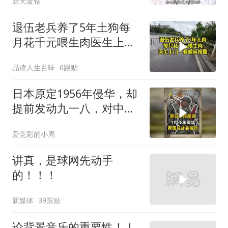
碧天蓝钻
退伍老兵养了5年土狗每
月花千元喂生肉医生上门
一看瞬间报警
品读人生百味
6跟贴
日本原定1956年侵华，却
提前发动九一八，对中国
是福是祸？
爱竞彩的小周
讲真，是球网先动手
的！！！
新媒体
39跟贴
论背景音乐的重要性！！