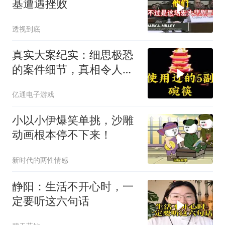
基遭遇挫败
透视到底
真实大案纪实：细思极恐
的案件细节，真相令人脊
背发凉
亿通电子游戏
小以小伊爆笑单挑，沙雕
动画根本停不下来！
新时代的两性情感
静阳：生活不开心时，一
定要听这六句话