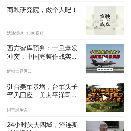
商鞅研究院，做个人吧！
沈述慢撩
1388跟贴
西方智库预判：一旦爆发
冲突，中国完整作战实力
或将超出外界预期
解锁世界风云
驻台美军暴增，台军头子
罕见回应，美太平洋司令
不装了！
阿芒娱乐说
24小时失去四城，泽连斯