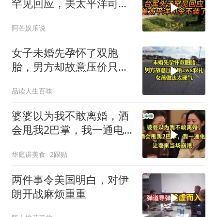
罕见回应，美太平洋司令
不装了！
阿芒娱乐说
女子未婚先孕怀了双胞
胎，男方却故意压价只给
2万8彩礼
品读人生百味
婆婆以为我不敢离婚，酒
会甩我2巴掌，我一通电
话让婆家当场懵了
华庭讲美食
2跟贴
两件事令美国明白，对伊
朗开战麻烦重重