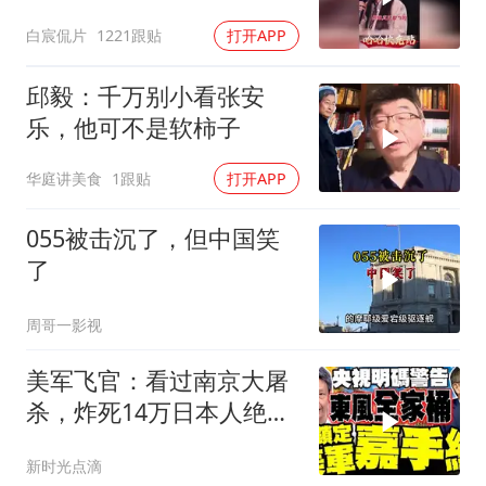
愤又温暖
白宸侃片
1221跟贴
打开APP
邱毅：千万别小看张安
乐，他可不是软柿子
华庭讲美食
1跟贴
打开APP
055被击沉了，但中国笑
了
周哥一影视
美军飞官：看过南京大屠
杀，炸死14万日本人绝不
后悔！
新时光点滴