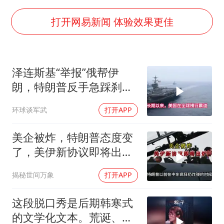
秋天的第一杯奶茶到底有多火
东航：国内客票提前14天免费退改
打开网易新闻 体验效果更佳
国防部：中国军队坚决反制任何闹海挑衅图谋
欧阳娜娜窦靖童好搭
泽连斯基“举报”俄帮伊
“新疆阿勒泰八月能滑雪”不实
朗，特朗普反手急踩刹
日本试射“战斧”导弹，国防部回应
车，美国霸权底气尽失
环球谈军武
打开APP
胡彦斌韩磊 谁帮谁
夯实基础开新局
美企被炸，特朗普态度变
了，美伊新协议即将出
炉？又被中方说中了
揭秘世间万象
打开APP
这段脱口秀是后期韩寒式
的文学化文本。荒诞、激