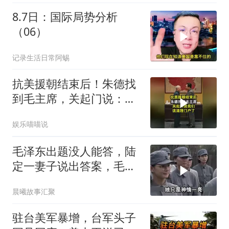
8.7日：国际局势分析
（06）
记录生活日常阿蜴
抗美援朝结束后！朱德找
到毛主席，关起门说：我
们该清理门户了
娱乐喵喵说
毛泽东出题没人能答，陆
定一妻子说出答案，毛主
席听后高兴异常
晨曦故事汇聚
驻台美军暴增，台军头子