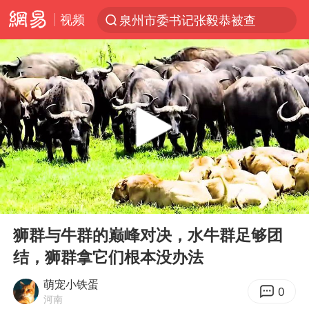
视频
泉州市委书记张毅恭被查
“电影+”如何激发千亿级消费新活力？
沙特土耳其巴基斯坦签署共同防务协议
台风白海豚实时路径
全球首个长时储能一体化产业园量产
U17国足点球大战淘汰河床晋级决赛
四川宜宾市高县4.9级地震致1人死亡
00:00
08:32
中巨芯：上半年归母净利润1405.77万元
Play
Ent
full
名创优品回应女子吐槽内裤质量差
狮群与牛群的巅峰对决，水牛群足够团
结，狮群拿它们根本没办法
“今天得有40℃了吧 为啥还不预警”
中国女篮70-67险胜尼日利亚女篮
萌宠小铁蛋
0
河南