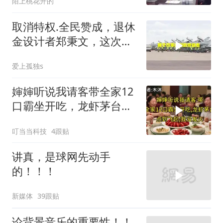
陌上桃花开的
取消特权.全民赞成，退休
金设计者郑秉文，这次站
在了风口浪尖
爱上孤独s
婶婶听说我请客带全家12
口霸坐开吃，龙虾茅台点
到飞起，我没发
叮当当科技
4跟贴
讲真，是球网先动手
的！！！
新媒体
39跟贴
论背景音乐的重要性！！