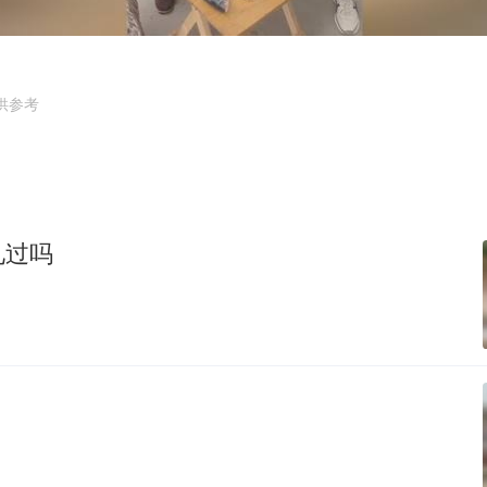
台风白海豚最新路径研判来了
OpenAI为免费用户升级GPT-5.6 Luna
我国编制完成新版全月地质图
供参考
现代版摸金校尉落网查获400多枚古币
毛宁转发梯田音乐会视频海外网友赞叹
男子结婚8年发现3个女儿均非亲生
见过吗
深圳地面沉降致车辆损坏系谣言
奋进开新局 实干挑大梁