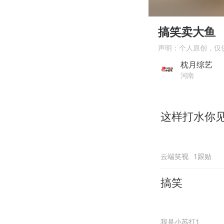
00:00
Play
搞笑卖大鱼
声明：个人原创，仅
枕月综艺
河南
这样打水你
云端笑视
1跟贴
搞笑
我是小苏打1