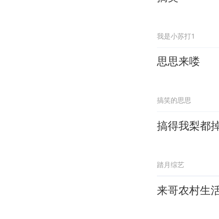
我是小苏打1
思思来喽
搞笑的思思
搞得我梨都
踏月综艺
来哥农村生