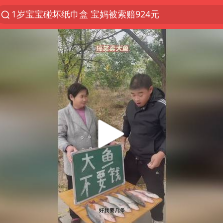
1岁宝宝碰坏纸巾盒 宝妈被索赔924元
以“新”破局 首发经济点亮城市消费活力
Meta被判支付5.67亿美元
U17国足三战全胜
47岁妈妈突然产女 26岁女儿：很震惊
台风白海豚逼近 暴雨大暴雨来袭
阿根廷足协发文力挺因凡蒂诺
21楼高空抛物嫌疑人被拘留
A股开盘：民爆、CPO等概念走强
日本广岛民众举行游行反对政府行径
日韩股市高开跳水 SK海力士下挫转跌