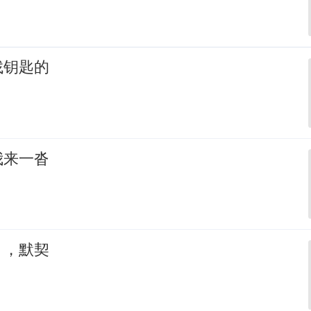
找钥匙的
我来一沓
，，默契