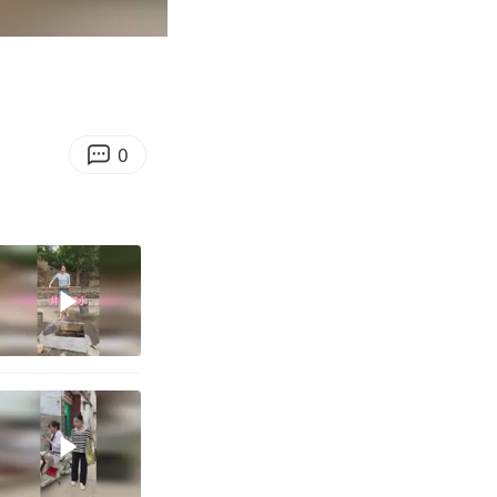
00:17
Enter
fullscreen
0