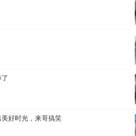
掉了
活美好时光，来哥搞笑