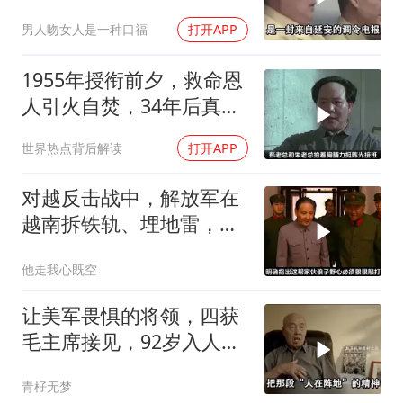
男人吻女人是一种口福
打开APP
1955年授衔前夕，救命恩
人引火自焚，34年后真相
大白
世界热点背后解读
打开APP
对越反击战中，解放军在
越南拆铁轨、埋地雷，是
真的吗？
他走我心既空
让美军畏惧的将领，四获
毛主席接见，92岁入人民
大会堂
青杍无梦