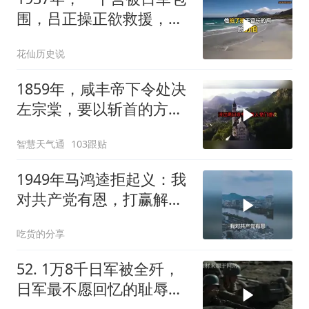
围，吕正操正欲救援，军
长来电：不用管了！
花仙历史说
1859年，咸丰帝下令处决
左宗棠，要以斩首的方式
公开行刑，在那生死攸关
智慧天气通
103跟贴
的关头
1949年马鸿逵拒起义：我
对共产党有恩，打赢解放
军再谈合作
吃货的分享
52. 1万8千日军被全歼，
日军最不愿回忆的耻辱之
战