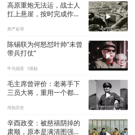
高原重炮无法运，战士人
扛上悬崖，按时完成作战
任务
房产衫哥
陈锡联为何怒怼叶帅“未曾
带兵打仗”
牛马搞笑
1跟贴
毛主席曾评价：老蒋手下
三员大将，重用一个都不
会败得这么惨
伟知历史
辛酉政变：被慈禧阴掉的
肃顺，原本是满清图强的