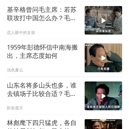
基辛格曾问毛主席：若苏
联攻打中国怎么办？毛主
席回复很高明
恋人眼中的女孩
1959年彭德怀信中南海搬
出，主席态度如何
浅色夏么
山东名将多山头也多，谁
去镇场子比较合适？毛主
席与朱德心照不宣
阶前霜月
林彪麾下四只猛虎，各自