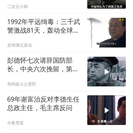
二次元小韩
1992年平远缉毒：三千武
警激战81天，轰动全球吃
惊美国
全球沸点直击
彭德怀七次请辞国防部
长，中央六次挽留，第七
次被拒后终调岗
等闲故人心变阡
69年谢富治反对李德生任
总政主任，毛主席反问
今夜梵星