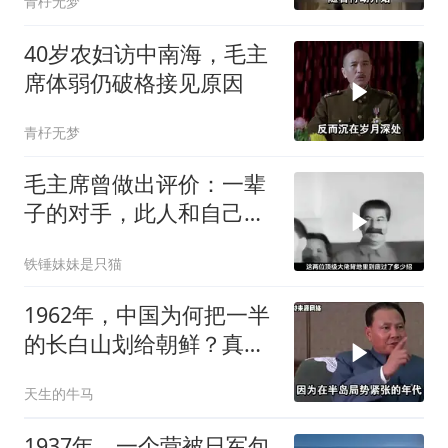
青杍无梦
40岁农妇访中南海，毛主
席体弱仍破格接见原因
青杍无梦
毛主席曾做出评价：一辈
子的对手，此人和自己较
量能算上是平手
铁锤妹妹是只猫
1962年，中国为何把一半
的长白山划给朝鲜？真相
却让人心酸
天生的牛马
1937年，一个营被日军包