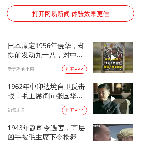
关之琳否认与27岁模特的恋情
多地要求领导干部带头休假
打开网易新闻 体验效果更佳
中央气象台发布台风黄色预警
对话重庆地铁吐血女孩
日本原定1956年侵华，却
中方回应日本广岛核爆81周年
提前发动九一八，对中国
奋进开新局 实干挑大梁
是福是祸？
爱竞彩的小周
打开APP
1962年中印边境自卫反击
战，毛主席询问张国华能
否获胜
初雪未见
打开APP
1943年副司令遇害，高层
凶手被毛主席下令枪毙