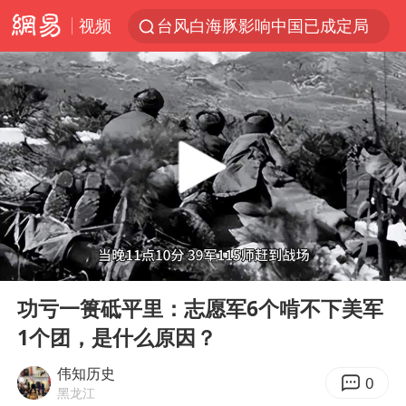
视频
台风白海豚影响中国已成定局
昆明石林火把节
胡塞武装袭扰红海航运行动升级
我国编制完成新版全月地质图
台风白海豚即将进入48小时警戒线
官方回应献血屋不让市民入内躲雨
郑国霖回应去景区上班被保安拦下
00:00
10:48
80后女柜员逆袭成4200亿银行副行长
Play
Ent
full
感觉全东北都在等7号
功亏一篑砥平里：志愿军6个啃不下美军
1个团，是什么原因？
扎哈罗娃批广岛市长不提美国原子弹
女子利用漏洞0元薅走3000多件家电
伟知历史
0
黑龙江