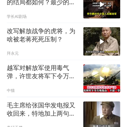
的结局都如何？最少的都
判16年！
学长AI剧场
改写解放战争的虎将，为
啥被老蒋死死压制？
拜永元
越军对解放军使用毒气
弹，许世友将军下令万炮
轰山
中猫
毛主席给张国华发电报又
收回来，特地加上两句
话，奠定对印胜局！