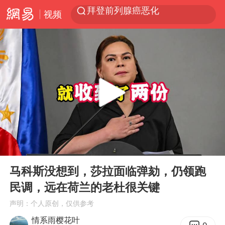
视频
“白海豚”逼近浙闽沿海
光影经济撬动暑期消费新蓝海
白海豚10级风圈已触及浙江台州
“伊斯兰版北约”出现
外国游客的“中国游三件套”火了
上海大部迎大暴雨
以军士兵把枪口对准中国记者
00:00
05:18
谢霆锋演唱会隔空祝王菲生日快乐
Play
Ent
full
马科斯没想到，莎拉面临弹劾，仍领跑
2026年7月份居民消费价格同比上涨0.5%
民调，远在荷兰的老杜很关键
方桃子代言广告视频已下架
声明：个人原创，仅供参考
河南警方公开征集黑恶犯罪线索
情系雨樱花叶