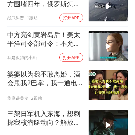
方围堵四年，俄罗斯怎么
反倒打出了国运翻盘？
战武科普
1跟贴
打开APP
中方亮剑黄岩岛后！美太
平洋司令部司令：不允许
任何国家主宰印太
我是孤独的小船
打开APP
婆婆以为我不敢离婚，酒
会甩我2巴掌，我一通电
话让婆家当场懵了
华庭讲美食
2跟贴
三架日军机入东海，想刺
探我核潜艇动向？解放军
导弹剑指日军基地