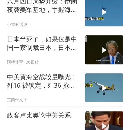
八月四日局势升级：伊朗
夜袭美军基地，手握海峡
筹码提出3000亿诉求
小雪有话说
日本半死了，如果仅是中
国一家制裁日本，日本可
能还剩一口气
阿搏体育
36跟贴
中美黄海空战较量曝光！
歼16 被锁定，歼36 抢先
首飞，川普梦碎
王同学来了
政客卢比奥论中美关系