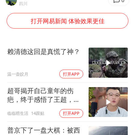
0
辽宁省深化扫黑除恶专项斗争
四川
WTT横滨冠军赛女单四强国乒占三席
打开网易新闻 体验效果更佳
浙江省发出今年第2号指挥长令
一周大涨超7% 金价为何突然上涨
生产也能“拼单”了
赖清德这回是真慌了神？
央视新主播李秋莹孙亚鹏亮相
情侣在平潭拍日出时坠崖致一死一伤
温一壶皎月
打开APP
乐享全民健身 共筑健康中国
超哥揭开自己童年的伤
疤，终于感悟了王超，他
决定接妈妈回来养老
临临唠生活
14跟贴
打开APP
普京下了一盘大棋：被西