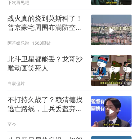
下次再见吧
战火真的烧到莫斯科了！
普京豪宅周围布满防空
塔，大战一触即发2
阿芒娱乐说
1563跟贴
北斗卫星都能丢？龙哥沙
雕动画笑死人
白宸侃片
不打持久战了？赖清德找
逃亡路线，士兵丢盔弃
甲，解放军对其更名
至今