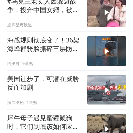
#乌克兰老丈人因躲避战
争，投奔中国女婿，被眼
前城市繁荣震惊
崩坏星穹铁道
海战规则彻底变了！36架
海蜂群骑脸撕碎三层防空
体系
四夕君
9跟贴
美国让步了，可潜在威胁
反而加剧
深层奥秘
1跟贴
犀牛母子遇见蜜獾鬣狗
时，它们到底该如何应