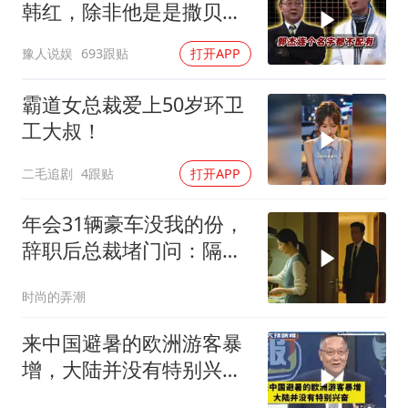
韩红，除非他是是撒贝
宁！
豫人说娱
693跟贴
打开APP
霸道女总裁爱上50岁环卫
工大叔！
二毛追剧
4跟贴
打开APP
年会31辆豪车没我的份，
辞职后总裁堵门问：隔壁
楼你买的？
时尚的弄潮
来中国避暑的欧洲游客暴
增，大陆并没有特别兴
奋！介文汲