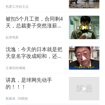
对？
热爱工作的王总
被扣5个月工资，合同剩4
天，总裁妻子突然涨薪续
签，我递辞呈她慌了
起喜电影
沈逸：今天的日本就是把
天皇名字改成昭和，还是
吃不起饭团子！
王飬吃吃喝喝
讲真，是球网先动手
的！！！
新媒体
39跟贴