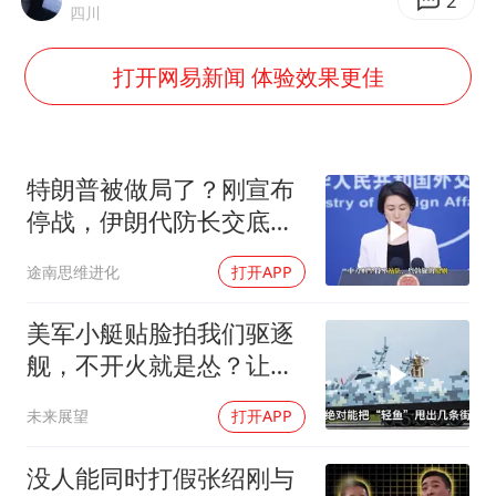
泰国一女公务员妆容引争议 本人回应
2
四川
中国养老床位“三连降”
打开网易新闻 体验效果更佳
法国将禁止“未经同意的电话营销”
“深圳地面沉降致车辆损坏”不实
感觉全东北都在等7号
特朗普被做局了？刚宣布
80后女柜员逆袭成4200亿银行副行长
停战，伊朗代防长交底，
中国预判果真应验
27岁女子成组织卖淫集团主犯被通缉
途南思维进化
打开APP
奋进开新局 实干挑大梁
美军小艇贴脸拍我们驱逐
舰，不开火就是怂？让印
度来教你怎么丢人
未来展望
打开APP
没人能同时打假张绍刚与