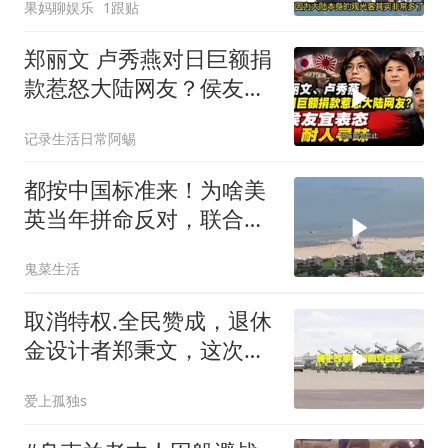
果妈聊娱乐
1跟贴
郑丽文 卢秀燕对日巨额捐
款惹怒大陆网友？侯友宜
表态耐人寻味
记录生活日常阿蜴
都按中国标准来！为啥美
英当年拼命反对，联合国
反而全盘接受？
鬼菜生活
取消特权.全民赞成，退休
金设计者郑秉文，这次站
在了风口浪尖
爱上孤独s