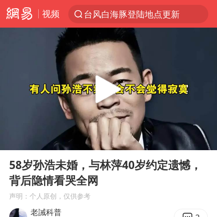
视频
台风白海豚登陆地点更新
以“新”破局 首发经济点亮城市消费活力
台风白海豚进入48小时警戒线
佛得角门将亮相智利俱乐部主场
中方回应是否在太平洋海底开采稀土
宇树科技发行价格150.80元/股
看守所辅警收受10万获刑1年
00:00
10:09
宇树科技王兴兴身家有望超200亿元
Play
Ent
full
五粮液渠道价一箱上涨近百元
58岁孙浩未婚，与林萍40岁约定遗憾，
背后隐情看哭全网
CIA被曝已秘密设立古巴工作组
声明：个人原创，仅供参考
U17国足1分钟轰2球
老誡科普