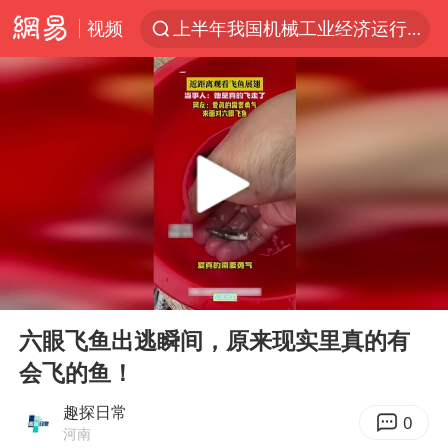
视频
上半年我国机械工业经济运行稳中有进
汪峰阻止14岁女儿买大牌
朱雨玲晋级WTT横滨冠军赛女单八强
美国将对多晶硅衍生品加征15%关税
陕西省委书记赶赴柞水县杏坪镇
泰国校园枪击案死亡人数升至7人
官方通报教师招聘笔试前13名被淘汰
00:00
00:10
27岁女子组织卖淫集团被悬赏通缉
Play
Ent
full
女孩摆摊卖菌子时收到北大通知书
六眼飞鱼出逃瞬间，原来现实里真的有
会飞的鱼！
改名后的“青海拉面”店
广岛核爆81周年央视播《奥本海默》
趣探日常
0
河南