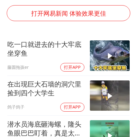
公司“上四休三”但要降薪1000元
男子杀人后逃进深山21年活得像野人
打开网易新闻 体验效果更佳
70多岁父亲独自坐车到上海看望女儿
OpenAI为免费用户升级GPT-5.6 Luna
吃一口就进去的十大牢底
“中国蔬菜之乡”最高温达41.8℃
坐穿鱼
985博士后被曝在妻子孕期出轨后续
藤圆拖孩er
打开APP
如何把百年大党建设得更加坚强有力？
在出现巨大石墙的洞穴里
捡到四个大学生
鸽子鸽子
打开APP
潜水员海底砸海螺，隆头
鱼眼巴巴盯着，真是太可