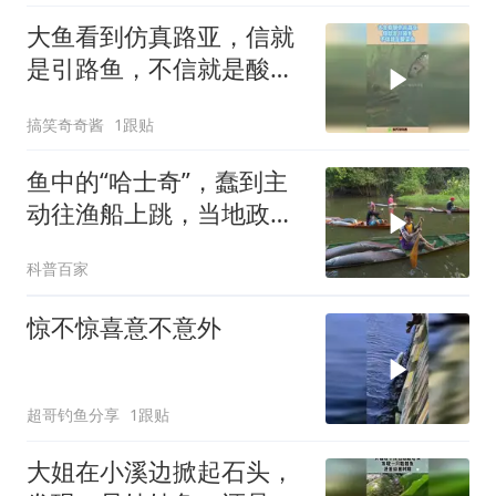
大鱼看到仿真路亚，信就
是引路鱼，不信就是酸菜
鱼！
搞笑奇奇酱
1跟贴
鱼中的“哈士奇”，蠢到主
动往渔船上跳，当地政府
不得不立法保护
科普百家
惊不惊喜意不意外
超哥钓鱼分享
1跟贴
大姐在小溪边掀起石头，