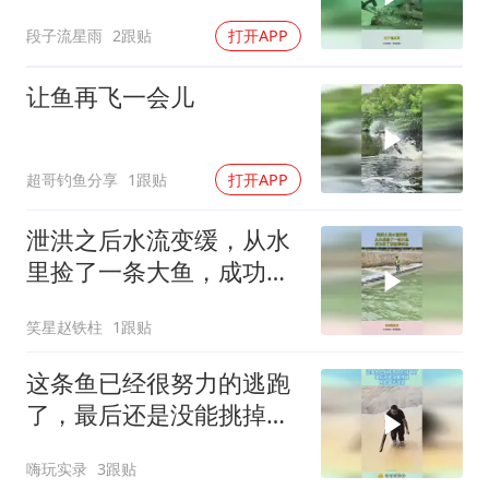
爱了！
段子流星雨
2跟贴
打开APP
让鱼再飞一会儿
超哥钓鱼分享
1跟贴
打开APP
泄洪之后水流变缓，从水
里捡了一条大鱼，成功救
了被敲晕的鱼！
笑星赵铁柱
1跟贴
这条鱼已经很努力的逃跑
了，最后还是没能挑掉，
鱼的命天注定！
嗨玩实录
3跟贴