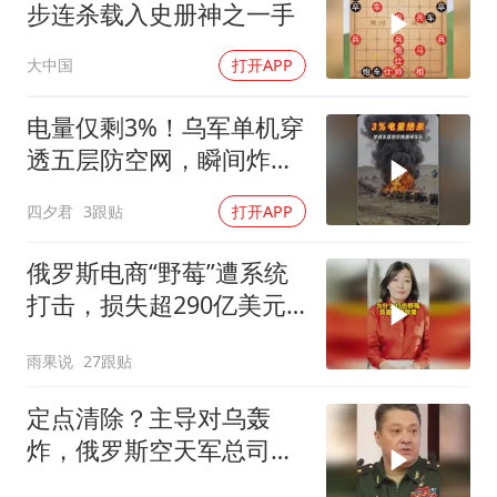
步连杀载入史册神之一手
大中国
打开APP
电量仅剩3%！乌军单机穿
透五层防空网，瞬间炸飞
俄军车队
四夕君
3跟贴
打开APP
俄罗斯电商“野莓”遭系统
打击，损失超290亿美元#
野莓＃殃及池鱼
雨果说
27跟贴
定点清除？主导对乌轰
炸，俄罗斯空天军总司令
疑在莫斯科最贵餐厅被炸