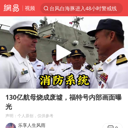
视频
台风白海豚进入48小时警戒线
以“新”破局 首发经济点亮城市消费活力
佛得角门将亮相智利俱乐部主场
中方回应是否在太平洋海底开采稀土
宇树科技发行价格150.80元/股
看守所辅警收受10万获刑1年
宇树科技王兴兴身家有望超200亿元
00:00
01:10
五粮液渠道价一箱上涨近百元
Play
Ent
full
CIA被曝已秘密设立古巴工作组
130亿航母烧成废墟，福特号内部画面曝
光
U17国足1分钟轰2球
声明：个人原创，仅供参考
泰国一女公务员妆容引争议 本人回应
乐享人生风雨