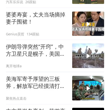
汽车乐乐说
26跟贴
身亡！
婆婆寿宴，丈夫当场摘掉
妻子围裙！
Genius昊哲
134跟贴
伊朗导弹突然“开窍”，中
方卫星只是幌子，美国真
正怕的是两件事
离开地球a
美海军寄予厚望的三板
斧，解放军已经摸清打
法，海空一体联手接下
聚焦热点直击