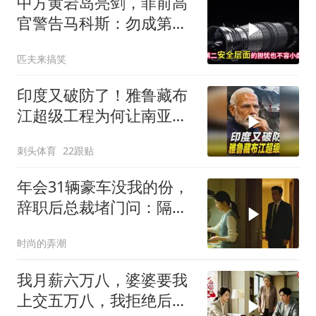
中方黄岩岛亮剑，菲前高
官警告马科斯：勿成第二
个乌克兰
匹夫来搞笑
印度又破防了！雅鲁藏布
江超级工程为何让南亚失
眠
刺头体育
22跟贴
年会31辆豪车没我的份，
辞职后总裁堵门问：隔壁
楼你买的？
时尚的弄潮
我月薪六万八，婆婆要我
上交五万八，我拒绝后她