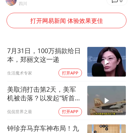
法国下周开始禁止未经同意的电话营销
0
四川
村民谈“梅姨”：叫的其实是“媒姨”
打开网易新闻 体验效果更佳
“深圳地面沉降致车辆损坏”不实
外交部发言人就广岛核爆81周年等答记者问
感觉全东北都在等7号
7月31日，100万捐款给日
多地要求领导干部带头休假
本，郑丽文这一递
80后女柜员逆袭成4200亿银行副行长
生活魔术专家
打开APP
奋进开新局 实干挑大梁
美取消打击第2天，美军
机被击落？以发起“斩首行
动”
侃侃世界之最
打开APP
钟珍弃马弃车神布局！九