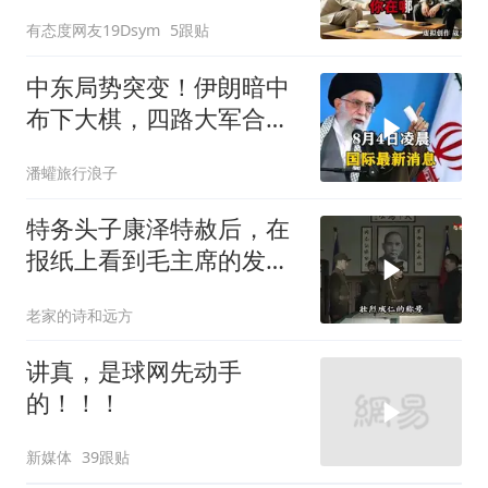
换了门锁，12天后我决意
有态度网友19Dsym
5跟贴
离婚
中东局势突变！伊朗暗中
布下大棋，四路大军合
围，特朗普面临死局
潘蠸旅行浪子
特务头子康泽特赦后，在
报纸上看到毛主席的发
言，激动得不省人事
老家的诗和远方
讲真，是球网先动手
的！！！
新媒体
39跟贴