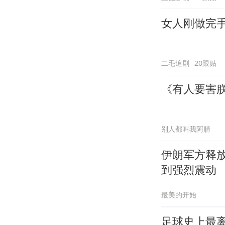
女人刚做完
二毛追剧
20跟贴
《有人要害
别人都叫我阿腈
伊朗军方释
到强烈震动
最美的开始
足球史上最