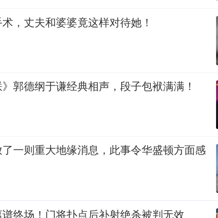
手术，丈夫和婆婆竟这样对待她！
朕》郭德纲于谦经典相声，段子包袱满满！
放了一则重大地缘消息，此事令华盛顿方面感
离谱终场！门将扑点后补射绝杀被判无效