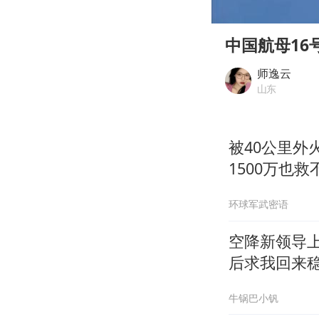
00:00
Play
中国航母1
师逸云
山东
被40公里
1500万也救
环球军武密语
空降新领导
后求我回来
牛锅巴小钒