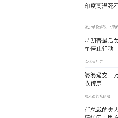
印度高温死
蓝少动物解说
5跟
特朗普最后
军停止行动
命运天注定
婆婆逼交三
收传票
娱乐圈的笔娱君
任总裁的夫
慌忙问：甲