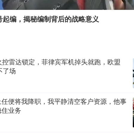
OpenAI为免费用户升级GPT-5.6 Luna
我国编制完成新版全月地质图
6号起编，揭秘编制背后的战略意义
现代版摸金校尉落网查获400多枚古币
毛宁转发梯田音乐会视频海外网友赞叹
男子结婚8年发现3个女儿均非亲生
深圳地面沉降致车辆损坏系谣言
外火控雷达锁定，菲律宾军机掉头就跑，欧盟
奋进开新局 实干挑大梁
不了场
上任便将我降职，我平静清空客户资源，他事
稳住业务