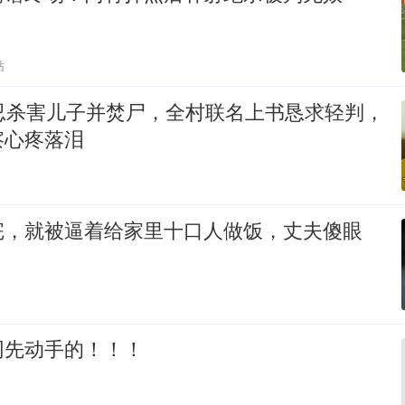
贴
残忍杀害儿子并焚尸，全村联名上书恳求轻判，
察心疼落泪
完，就被逼着给家里十口人做饭，丈夫傻眼
网先动手的！！！