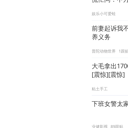
娱乐小可爱蛙
前妻起诉我
养义务
普陀动物世界
1跟
大毛拿出17
[震惊][震惊]
粘土手工
下班女警太
业健影视
89跟贴