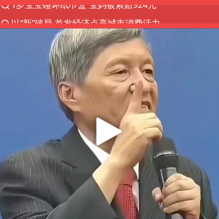
以“新”破局 首发经济点亮城市消费活力
Meta被判支付5.67亿美元
U17国足三战全胜
47岁妈妈突然产女 26岁女儿：很震惊
台风白海豚逼近 暴雨大暴雨来袭
阿根廷足协发文力挺因凡蒂诺
21楼高空抛物嫌疑人被拘留
A股开盘：民爆、CPO等概念走强
日本广岛民众举行游行反对政府行径
日韩股市高开跳水 SK海力士下挫转跌
台风白海豚最新路径研判来了