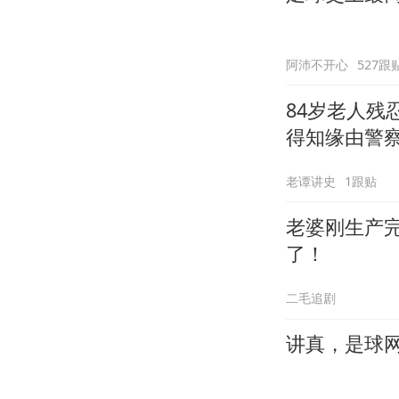
阿沛不开心
527跟
84岁老人
得知缘由警
老谭讲史
1跟贴
老婆刚生产
了！
二毛追剧
讲真，是球