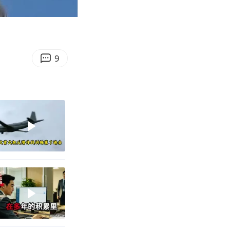
04:51
Enter
fullscreen
9