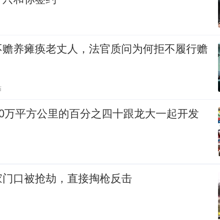
不赡养瘫痪老丈人，法官质问为何拒不履行赡
贴
00万平方公里的百分之四十跟龙大一起开发
家门口被抢劫，直接掏枪反击