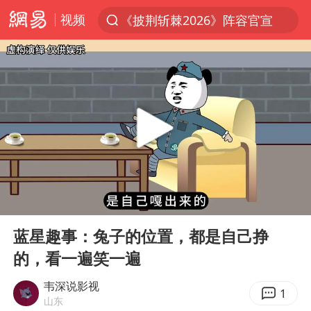
视频
《披荆斩棘2026》阵容官宣
夏日经济乘热而上 消费市场向新而行
于东来回应胖东来近25年老店年底关闭
白海豚对华东华北影响会大于巴威
浙江省甬江发生2026年第1号洪水
刘嘉玲晒与周星驰合照
独闯南太行的失联女生最后轨迹已确认
00:00
01:11
香港刷新1884年以来最高气温纪录
Play
Ent
full
央视新主播李秋莹母校发文祝贺
蓝星趣事：兔子的位置，都是自己挣
的，看一遍笑一遍
上门女婿出轨女邻居多年被判重婚罪
上海全力守护市民“菜篮子”
韦深说影视
1
山东