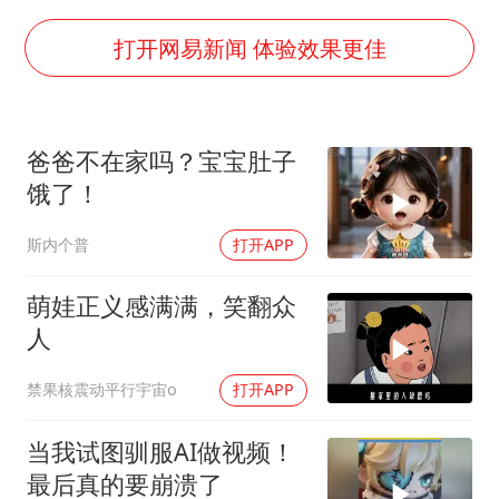
国足U17与阿森纳决赛取消 并列冠军
以军士兵把枪口对准中国记者
打开网易新闻 体验效果更佳
暑期研学游升温 在旅途中增长知识
猫咪过火把节被抹成黑猫
爸爸不在家吗？宝宝肚子
BLG经理辟谣Bin离队
饿了！
曹颖儿子首次演长剧
斯内个普
打开APP
“开学三件套”全线暴涨
总书记点赞的非遗苗绣焕发新生机
萌娃正义感满满，笑翻众
人
禁果核震动平行宇宙o
打开APP
当我试图驯服AI做视频！
最后真的要崩溃了