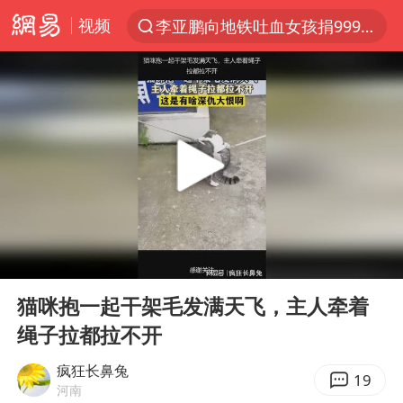
视频
李亚鹏向地铁吐血女孩捐99999元
服务提质，内需扩容有保障
官方通报传销头目出狱办书院
逃犯看演唱会 刚出地铁就被逮住
台风白海豚可能在浙江登陆
因凡蒂诺首次公开道歉
41岁女子为鼓励女儿考上985研究生
00:00
00:14
人贩子“梅姨”真实姓名曝光
Play
Ent
full
《Monica》填词人黎彼得去世
猫咪抱一起干架毛发满天飞，主人牵着
绳子拉都拉不开
普京宣布多项人事调整
谷歌首席科学家Jeff Dean离职创业
疯狂长鼻兔
19
河南