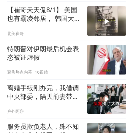
【崔哥天天侃8/1】 美国
也有霸凌邻居， 韩国大爷
忍无可忍
北美崔哥
特朗普对伊朗最后机会表
态被证虚假
聚焦热点内幕
16跟贴
离婚手续刚办完，我借调
中央部委，隔天前妻带新
欢来单位示威
户外阿崭
服务员欺负老人，殊不知