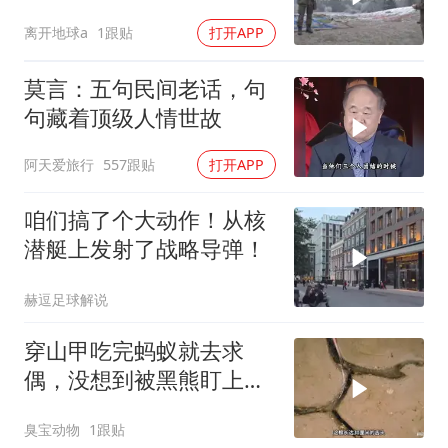
离开地球a
1跟贴
打开APP
莫言：五句民间老话，句
句藏着顶级人情世故
阿天爱旅行
557跟贴
打开APP
咱们搞了个大动作！从核
潜艇上发射了战略导弹！
赫逗足球解说
穿山甲吃完蚂蚁就去求
偶，没想到被黑熊盯上
了！
臭宝动物
1跟贴