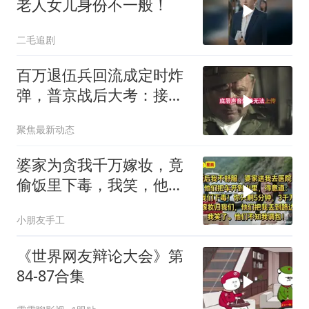
老人女儿身份不一般！
二毛追剧
百万退伍兵回流成定时炸
弹，普京战后大考：接不
住就是历史重演
聚焦最新动态
婆家为贪我千万嫁妆，竟
偷饭里下毒，我笑，他们
却不知我调包！
小朋友手工
《世界网友辩论大会》第
84-87合集