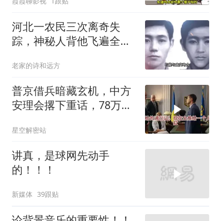
霞霞聊影视
1跟贴
河北一农民三次离奇失
踪，神秘人背他飞遍全中
国，幕后真相是什么
老家的诗和远方
普京借兵暗藏玄机，中方
安理会撂下重话，78万件
武器去向成谜
星空解密站
讲真，是球网先动手
的！！！
新媒体
39跟贴
论背景音乐的重要性！！