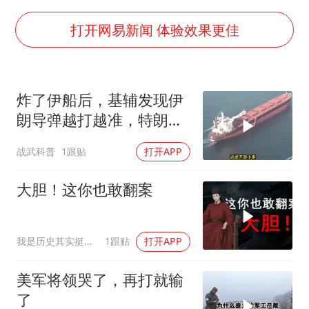
“银行午休1.5小时”留个窗口行不行
A股创业板指低开1.78%
打开网易新闻 体验效果更佳
蜜雪冰城员工抽烟收银 门店现已停业
汕头市政府被约谈
炸了伊船后，基辅发现伊
陕西柞水遭遇暴雨五千余户群众转移
朗导弹越打越准，特朗普
嘲讽周星驰无儿女没朋友 李修贤道歉
要向普京“问罪”
战武科普
1跟贴
打开APP
董路致歉：泰国10岁黑人父母是伪造的
坚持党全面领导和党中央集中统一领导
大胆！这你也敢翻案
我是历史其实挺有趣
1跟贴
打开APP
美军将领哭了，再打就输
了