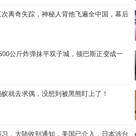
三次离奇失踪，神秘人背他飞遍全中国，幕后
500公斤炸弹抹平双子城，顿巴斯正变成一
蚂蚁就去求偶，没想到被黑熊盯上了！
演习，大陆收到通知，美国已介入，日本涉台