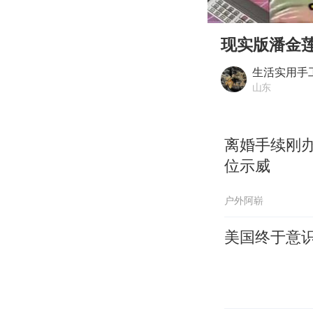
00:00
Play
现实版潘金
生活实用手
山东
离婚手续刚
位示威
户外阿崭
美国终于意识