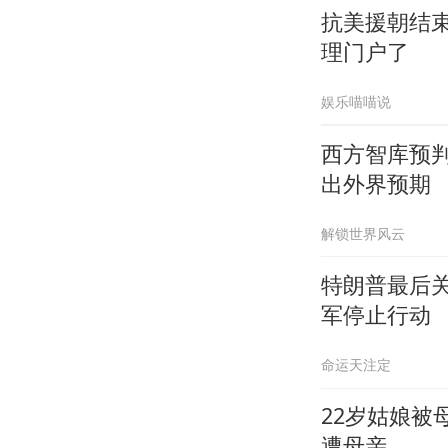
抗美援朝结
理门户了
娱乐喵喵说
西方智库预
出外界预期
解锁世界风云
特朗普最后
军停止行动
命运天注定
22岁姑娘
遭母亲