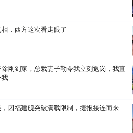
真相，西方这次看走眼了
开除刚到家，总裁妻子勒令我立刻返岗，我直
令我
接，因福建舰突破满载限制，捷报接连而来