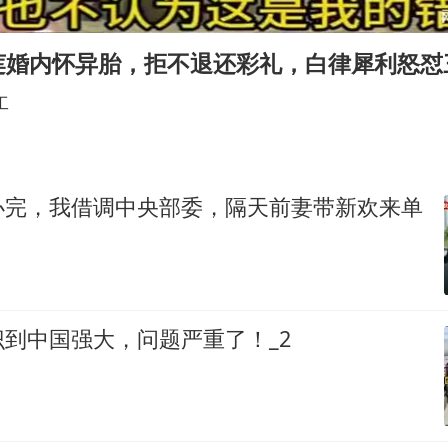
台风白海豚或在华东沿海登陆
日本籍女网红在韩直播时自杀身亡
莲婚内怀异胎，拒不退还彩礼，白律犀利怒怼
太阳表面最高分辨率图像来了
工
余承东口误将24999元电脑报成2499
总书记关心百姓身边这些民生大事
办完，我借调中央部委，隔天前妻带新欢来单
到中国强大，问题严重了！_2