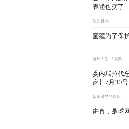
表述也变了
笑饮孤鸿非
蜜獾为了保
蜜环人生
1跟贴
委内瑞拉代
家】7月30
罗，扬言马
音乐时光的娱乐
讲真，是球