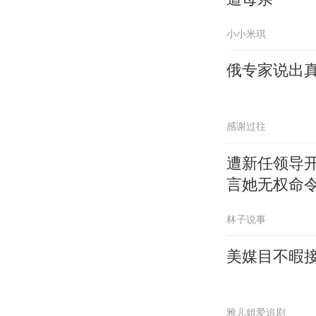
小小米琪
俄专家说出
感谢过往
遭新任领导
言她无权命
林子说事
美媒目不暇
雅儿姐爱追剧