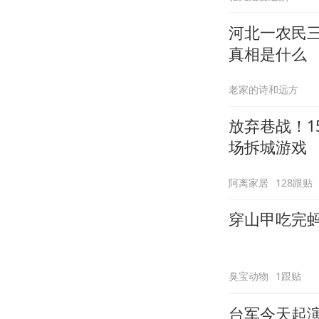
河北一农民
真相是什么
老家的诗和远方
放弃巷战！1
场拆城游戏
阿离家居
128跟贴
穿山甲吃完
臭宝动物
1跟贴
台军今天起