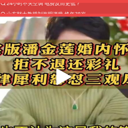
山东财大教授刘海明逝世 终年38岁
美国退回1000亿美元关税
顾客结账把钱扔地上 服务员霸气扔回
李亚鹏向地铁吐血女孩捐99999元
河南试行周五下午弹性离岗
香港殿堂级填词人黎彼得因病离世 终年76岁
“银行午休1.5小时”留个窗口行不行
41岁女子为鼓励女儿考上985研究生
沙特否认与胡塞武装举行会谈
如何把百年大党建设得更加坚强有力
乘客脱鞋散发异味 司机提醒反被怼