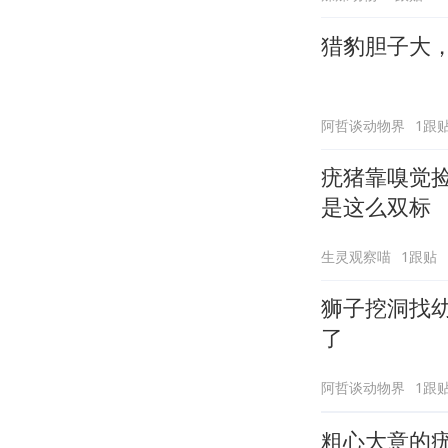
猎豹胆子大
阿哲谈动物界
1跟
疣猪靠嗅觉
是这么双标
生灵观察喵
1跟贴
狮子挖洞找
了
阿哲谈动物界
1跟
粗心大意的