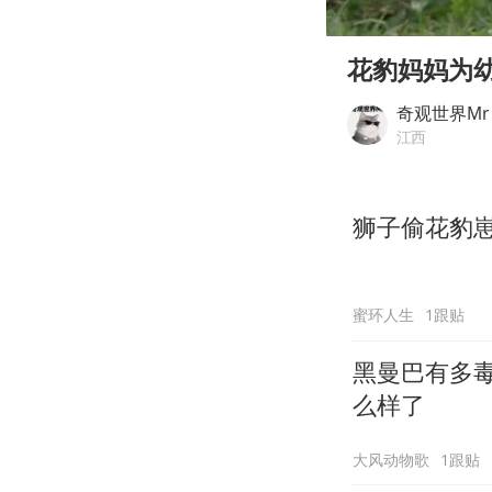
00:00
Play
花豹妈妈为
奇观世界Mr
江西
狮子偷花豹
蜜环人生
1跟贴
黑曼巴有多
么样了
大风动物歌
1跟贴