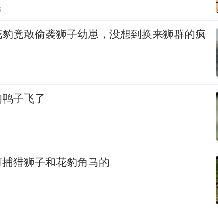
贴
花豹竟敢偷袭狮子幼崽，没想到换来狮群的疯
的鸭子飞了
何捕猎狮子和花豹角马的