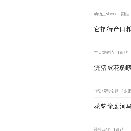
动物之shen
1跟贴
它把待产口
生灵观察喵
1跟贴
疣猪被花豹
阿哲谈动物界
1跟
花豹偷袭河马
辣辣动物
1跟贴