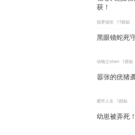
获！
筱梦搞笑
17跟贴
黑眼镜蛇死
动物之shen
1跟贴
嚣张的疣猪
蜜环人生
1跟贴
幼崽被弄死