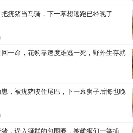
，把疣猪当马骑，下一幕想逃跑已经晚了
贴
捡回一命，花豹靠速度难逃一死，野外生存就
幼崽，被疣猪咬住尾巴，下一幕狮子后悔也晚
贴
疣猪，误入狮群的包围圈，被雌狮们一举捕