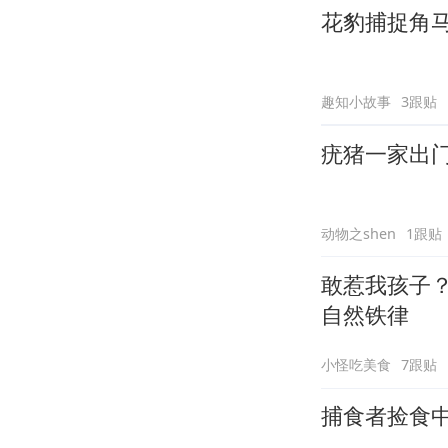
花豹捕捉角
趣知小故事
3跟贴
疣猪一家出
动物之shen
1跟贴
敢惹我孩子
自然铁律
小怪吃美食
7跟贴
捕食者捡食