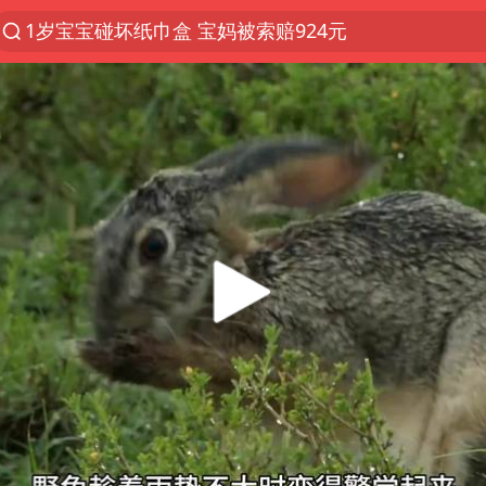
1岁宝宝碰坏纸巾盒 宝妈被索赔924元
台风白海豚环流面积近似13个浙江
Meta被判支付5.67亿美元
台风白海豚逼近 暴雨大暴雨来袭
47岁妈妈突然产女 26岁女儿：很震惊
OpenAI为免费用户升级GPT-5.6 Luna
日本广岛民众举行游行反对政府行径
21楼高空抛物嫌疑人被拘留
实探山东最热的“中国蔬菜之乡”
女子开一天一夜空调后二氧化碳中毒
台风白海豚最新路径研判来了