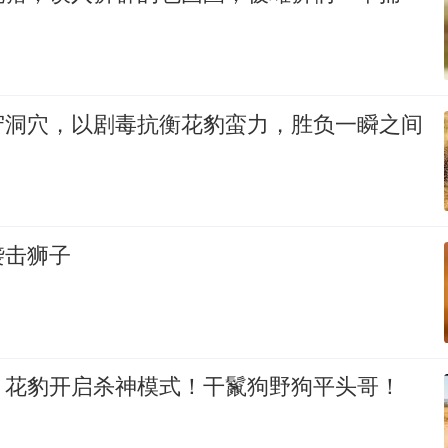
守洞穴，以剧毒抗衡花豹蛮力，胜负一瞬之间
袭击狮子
！花豹开启杀神模式！干鬣狗野狗平头哥！