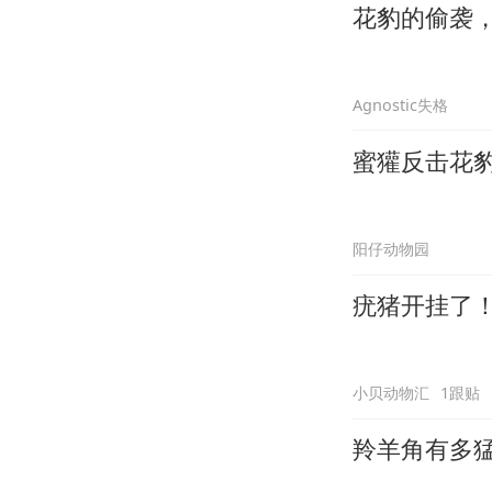
花豹的偷袭
Agnostic失格
蜜獾反击花
阳仔动物园
疣猪开挂了
小贝动物汇
1跟贴
羚羊角有多