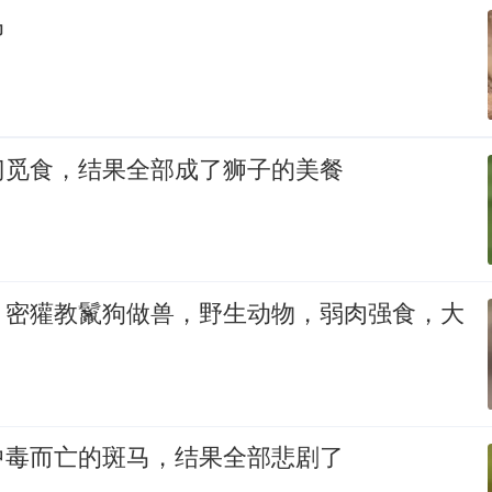
马
门觅食，结果全部成了狮子的美餐
？密獾教鬣狗做兽，野生动物，弱肉强食，大
中毒而亡的斑马，结果全部悲剧了