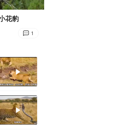
02:56
Enter
fullscreen
小花豹
1