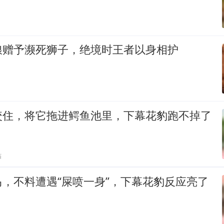
粮赠予濒死狮子，绝境时王者以身相护
咬住，将它拖进鳄鱼池里，下幕花豹跑不掉了
贴
，不料遭遇“屎喷一身”，下幕花豹反应亮了