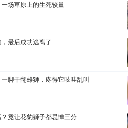
，一场草原上的生死较量
豹，最后成功逃离了
！一脚干翻雄狮，疼得它吱哇乱叫
猛？竟让花豹狮子都忌惮三分