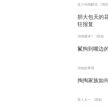
蓝少动物解说
1跟
胆大包天的
狂报复
动物趣谈1
1跟贴
鬣狗到嘴边
动物故事屋
掏掏家族如
雷人太一
1跟贴