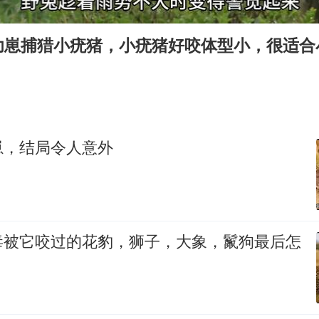
船舶避风项目停工 多地全力防台风
命案逃犯躲进深山21年活得像野人
幼崽捕猎小疣猪，小疣猪好咬体型小，很适合
现代版摸金校尉落网查获400多枚古币
服务实体经济 财政金融打出组合拳
男子结婚8年发现3个女儿均非亲生
奋进开新局 实干挑大梁
崽，结局令人意外
毒被它咬过的花豹，狮子，大象，鬣狗最后怎