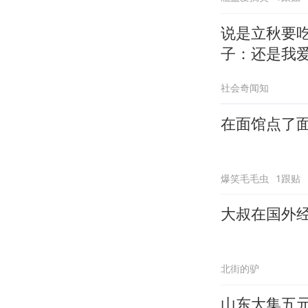
说是立秋要
子：还是我
社会奇闻知
在面馆点了
爆笑毛毛虫
1跟贴
大叔在国外
北街的驴
山东大集五