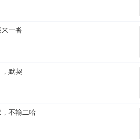
我来一沓
，，默契
家，不输二哈