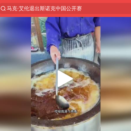
新疆优化调整景区内自驾服务费
上四休三，但降薪1000元，你接受吗？
WTT瑞典大满贯女单签表出炉
情侣平潭拍日出坠崖1死1伤
36岁男演员成景区NPC后人气爆棚
全民健身事业高质量发展
台当局重金为“台独”织“皇帝新衣”
几元成本的AI广告导致千万市值蒸发
老挝国会主席赛宋蓬逝世
《欢迎来龙餐馆》口碑
茅台部分直营店飞天茅台提价