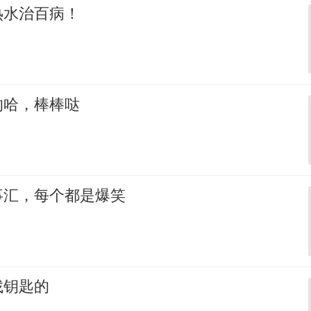
热水治百病！
的哈，棒棒哒
事汇，每个都是爆笑
找钥匙的