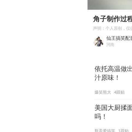
00:00
Play
角子制作过
声明：个人原创，仅
仙王搞笑配
河南
依托高温做
汁原味！
爆笑熊大
4跟贴
美国大厨揉
吗！
瓶盖爱搞笑
1跟贴