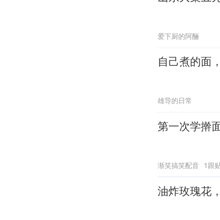
爱下厨的阿酾
自己煮的面
雄导的日常
第一次学擀
渐笑搞笑配音
1跟
油炸玫瑰花