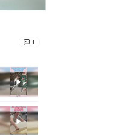
00:13
Enter
fullscreen
1