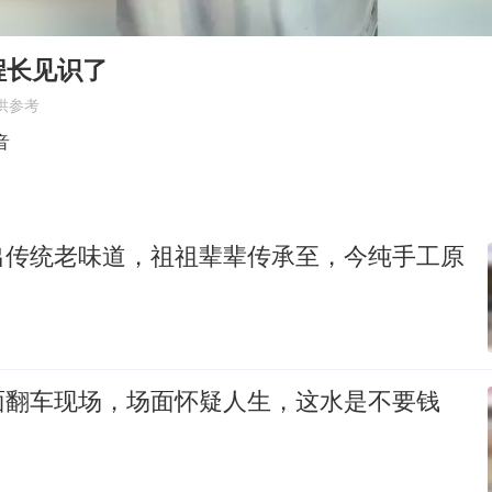
白海豚将正面袭击贯穿浙江
酒店回应车内过夜被收150元
程长见识了
黄金牛市回来了吗
供参考
杭州全市有序停课
音
乐享全民健身 共筑健康中国
出传统老味道，祖祖辈辈传承至，今纯手工原
面翻车现场，场面怀疑人生，这水是不要钱