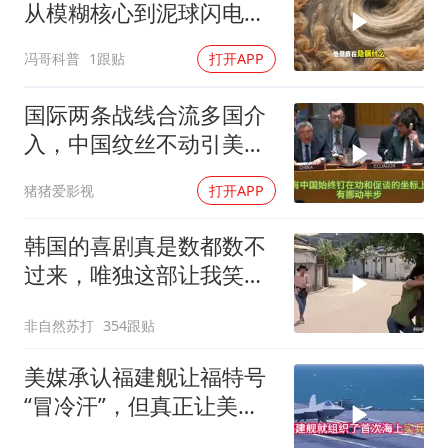
从模糊核心到泥球闪电，
重塑太阳系起源
冯哥科普
1跟贴
打开APP
国际两条战线合流多国介
入，中国纹丝不动引美方
焦虑
猪猪爱影视
打开APP
韩国的喜剧真是数都数不
过来，唯独这部让我笑到
流眼泪，太搞笑了
非自然苏打
354跟贴
美媒承认福建舰让福特号
“冒冷汗”，但真正让美国
紧张的根本不是航母本身