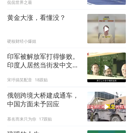
侃侃世界之最
黄金大涨，看懂没？
硬核财经小爆姐
印军被解放军打得惨败。
印度人居然当街发中文教
材，直呼将被殖民
宋垀搞笑配音
18跟贴
俄朝跨境大桥建成通车，
中国方面未予回应
慕名而来只为你
17跟贴