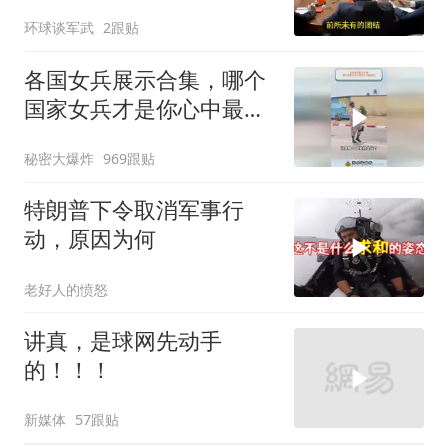
基辅的夜，太黑了
环球谈军武
2跟贴
各国女兵展示合集，哪个
国家女兵才是你心中最飒
的？
秘密大爆炸
969跟贴
特朗普下令取消军事行
动，原因为何
老好人的愤怒
讲真，是球网先动手
的！！！
新媒体
57跟贴