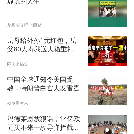
琼瑶的人生
梦想成真吧
1跟贴
岳母给外孙1元红包，岳
父80大寿我送大箱重礼，
她当场晕倒
匹夫来搞笑
中国全球通知令美国受
教，特朗普白宫大发雷霆
残梦重生来
冯德莱恩放狠话，14亿欧
元买不来一枚导弹拦截！