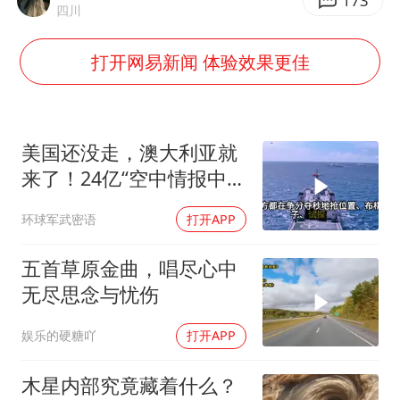
173
4.2平卫生间补漏注胶花1.55万
四川
周星驰妈妈现身香港首映礼
打开网易新闻 体验效果更佳
上海地铁4条线路全线停运
湖北启动重大气象灾害三级应急响应
费大厨口号更改 不再宣传小炒肉大王
美国还没走，澳大利亚就
来了！24亿“空中情报中
56岁刘奕君跟13岁女儿合跳
心”刚到手就杀入南海
从科技创新看开局起步的时与势
环球军武密语
打开APP
五首草原金曲，唱尽心中
无尽思念与忧伤
娱乐的硬糖吖
打开APP
木星内部究竟藏着什么？