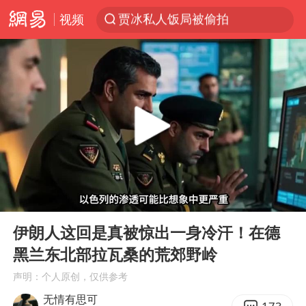
视频
台风“白海豚”登陆 各地各部门全力应对
奥沙利文晋级斯诺克中国公开赛16强
路虎卫士110 HSE限时降价
我国发现稀散金属独立新矿物——乌斯河锗矿
上海鼓励居家办公
部分银行上调存款利率
小沈阳加盟《披荆斩棘》
00:00
05:45
新疆生产建设兵团生态环境局原局长被查
Play
Ent
full
伊朗人这回是真被惊出一身冷汗！在德
朱一龙的鼻子怎么了
黑兰东北部拉瓦桑的荒郊野岭
大疆错失宇树
声明：个人原创，仅供参考
5万小车卖不动 微型代步车集体遇冷
无情有思可