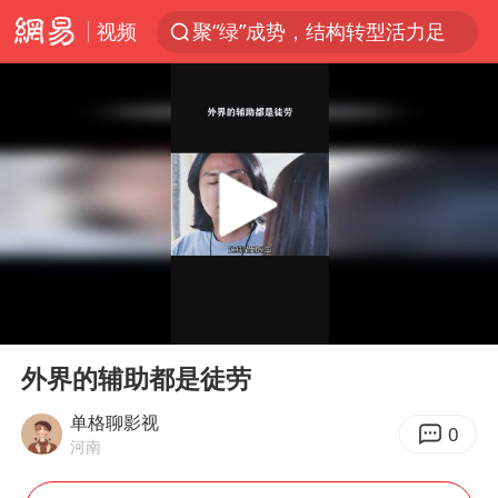
视频
聚“绿”成势，结构转型活力足
80后女柜员获聘4200亿银行副行长
金饰克价大幅跳涨
郑国霖回应去景区上班被保安拦下
“梅姨案”被拐儿童钟彬发声
浙江舟山21条水上客运航线停航
空调发明出来竟然不是为了给人降温
00:00
00:37
今年4位周星驰电影配角去世
Play
Ent
full
曝侯明昊违反交规被约谈
外界的辅助都是徒劳
“梅姨”准确年龄仍未知
单格聊影视
0
河南
《歌手》歌王之战帮唱嘉宾官宣