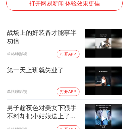
南昌一规划馆现“阴间座椅”字样
打开网易新闻 体验效果更佳
韩国每3辆新上牌电车就有1辆来自中国
41岁女子为鼓励女儿考上985研究生
战场上的好装备才能事半
多个台风来袭 是否会相互影响
功倍
李亚鹏向地铁吐血女孩捐99999元
单格聊影视
打开APP
李嫣近照曝光
中国经济展现强大韧性和活力
第一天上班就失业了
单格聊影视
打开APP
男子趁夜色对美女下狠手
不料却把小姑娘送上了死
路