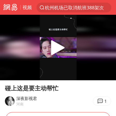
视频
杭州机场已取消航班388架次
上半年我国经营主体结构持续优化
白海豚将给京津冀带来大暴雨
《披荆斩棘2026》阵容官宣
国足U17与阿森纳决赛取消 并列冠军
女子发现前夫婚内与第三者育子
王艺迪无缘横滨赛决赛
00:00
00:34
2025年小学教师减少13.19万
Play
Ent
full
王艺迪2-4不敌张本美和止步4强
碰上这是要主动帮忙
以军士兵把枪口对准中国记者
深夜影视君
1
河南
上门女婿出轨女邻居多年被判重婚罪