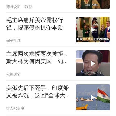
有说
涛哥说影
1跟贴
毛主席痛斥美帝霸权行
径，揭露侵略掠夺本质
探秘全球
主席两次求援两次被拒，
斯大林为何因美国一句话
态度大转弯？
秋枫凋零
美俄先后下死手，印度船
又被炸沉，这回“全球大
国”的面具彻底挂不住了
古人那点事