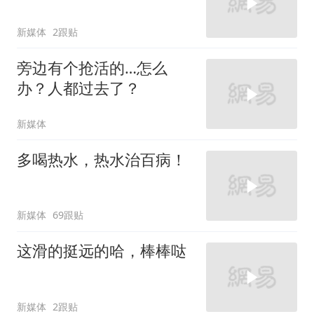
新媒体
2跟贴
旁边有个抢活的…怎么
办？人都过去了？
新媒体
多喝热水，热水治百病！
新媒体
69跟贴
这滑的挺远的哈，棒棒哒
新媒体
2跟贴