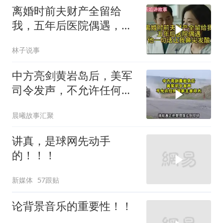
离婚时前夫财产全留给
我，五年后医院偶遇，他
一句话让我鼻尖发酸
林子说事
中方亮剑黄岩岛后，美军
司令发声，不允许任何国
家主宰印太
晨曦故事汇聚
讲真，是球网先动手
的！！！
新媒体
57跟贴
论背景音乐的重要性！！