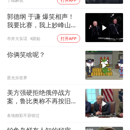
丁睋解说
打开APP
郭德纲 于谦 爆笑相声！
我要比赛，我上妙峰山干
嘛去？你去拜一拜冠军老
市井大实话
4跟贴
打开APP
祖庙
你俩笑啥呢？
星光乐世界
美方强硬拒绝俄停战方
案，鲁比奥称不再按旧路
线谈判
各地精彩不容错过