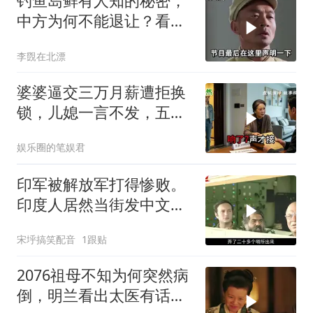
钓鱼岛鲜有人知的秘密，
中方为何不能退让？看完
让国人自豪
李覴在北漂
婆婆逼交三万月薪遭拒换
锁，儿媳一言不发，五天
后丈夫收传票
娱乐圈的笔娱君
印军被解放军打得惨败。
印度人居然当街发中文教
材，直呼将被殖民
宋垀搞笑配音
1跟贴
2076祖母不知为何突然病
倒，明兰看出太医有话没