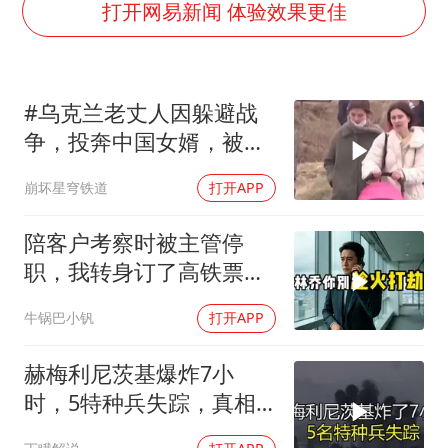
韩军前线部队连曝丑闻
打开网易新闻 体验效果更佳
《龙餐馆》 冲奖
笔试第一被劝弃考涉事副校长被撤职
#乌克兰老丈人因躲避战
构建更高水平的全民健身公共服务体系
争，投奔中国女婿，被眼
挡“张雪机车”民进党当局怕什么
前城市繁荣震惊
崩坏星穹铁道
打开APP
灌溉水坝被隔成鱼塘 村民投诉20余年
萌娃帮爷爷脱玉米 卖力干活超可爱
陪客户考察时被主管停
奋力开创中国式现代化建设新局面
职，我转身订了高铁票。
2小时后总监急疯了：12
牛锅巴小钒
打开APP
亿合同没你根本签不了
赫梅利尼茨基爆炸7小
时，5特种兵失踪，真相
远超想象