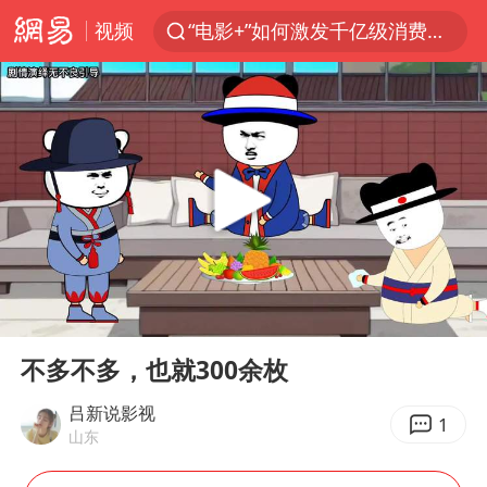
视频
“电影+”如何激发千亿级消费新活力？
台风白海豚已进入24小时警戒线
全球首个长时储能一体化产业园量产
陈垣宇0-3张禹珍 国乒男单全军覆没
中巨芯：上半年归母净利润1405.77万元
四川宜宾市高县4.9级地震致1人死亡
中国女篮70-67险胜尼日利亚女篮
00:00
01:44
名创优品回应女子吐槽内裤质量差
Play
Ent
full
上海：台风白海豚或将带来龙卷风
不多不多，也就300余枚
出口禁令驱动有色板块大涨
吕新说影视
1
山东
秋天的第一杯奶茶到底有多火