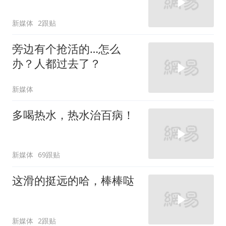
新媒体
2跟贴
旁边有个抢活的…怎么
办？人都过去了？
新媒体
多喝热水，热水治百病！
新媒体
69跟贴
这滑的挺远的哈，棒棒哒
新媒体
2跟贴