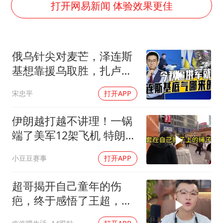
百花奖开幕式
打开网易新闻 体验效果更佳
国防部：坚决反制任何闹海挑衅图谋
东航：国内客票提前14天免费退改
俄乌针尖对麦芒，泽连斯
美股存储板块集体大跌
基想靠援乌取胜，扎卢日
胡彦斌获《歌手2026》歌王
内道出乌军真相
宋忠平
打开APP
“今天得有40℃了吧 为啥还不预警”
夯实基础开新局
伊朗越打越不讲理！一锅
端了美军12架飞机 特朗普
只剩一个问题
小豆豆赛事
打开APP
超哥揭开自己童年的伤
疤，终于感悟了王超，他
决定接妈妈回来养老