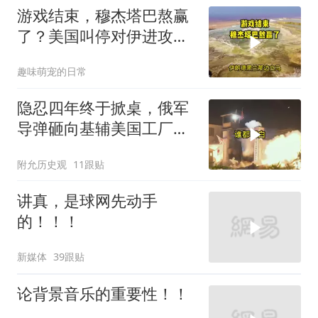
游戏结束，穆杰塔巴熬赢
了？美国叫停对伊进攻，
让中俄擦了把汗水
趣味萌宠的日常
隐忍四年终于掀桌，俄军
导弹砸向基辅美国工厂，
背后这步棋太狠了
附允历史观
11跟贴
讲真，是球网先动手
的！！！
新媒体
39跟贴
论背景音乐的重要性！！