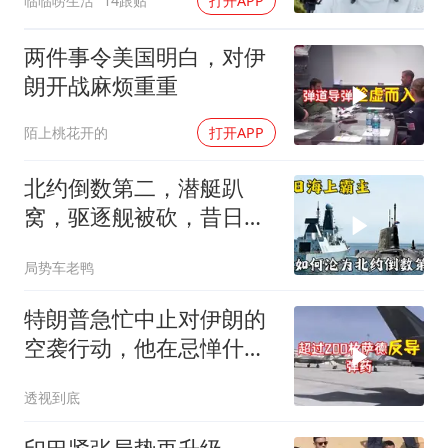
临临唠生活
14跟贴
打开APP
两件事令美国明白，对伊
朗开战麻烦重重
陌上桃花开的
打开APP
北约倒数第二，潜艇趴
窝，驱逐舰被砍，昔日的
皇家海军怎么了？
局势车老鸭
特朗普急忙中止对伊朗的
空袭行动，他在忌惮什
么，谁出手拦阻
透视到底