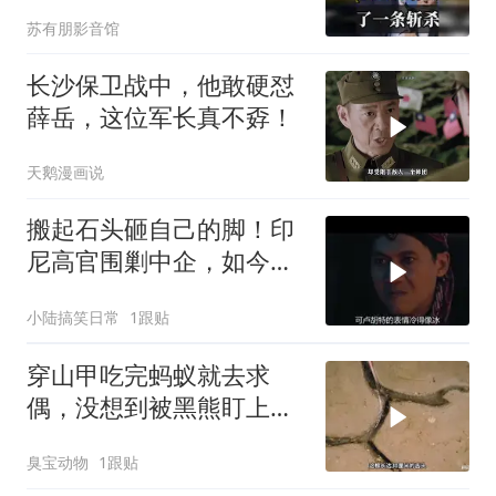
的，趁早都别干了！
苏有朋影音馆
长沙保卫战中，他敢硬怼
薛岳，这位军长真不孬！
天鹅漫画说
搬起石头砸自己的脚！印
尼高官围剿中企，如今烂
摊子没人收
小陆搞笑日常
1跟贴
穿山甲吃完蚂蚁就去求
偶，没想到被黑熊盯上
了！
臭宝动物
1跟贴