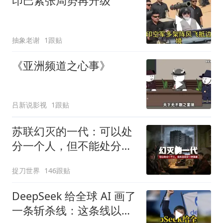
印巴紧张局势再升级
抽象老谢
1跟贴
《亚洲频道之心事》
吕新说影视
1跟贴
苏联幻灭的一代：可以处
分一个人，但不能处分一
种渴望
捉刀世界
146跟贴
DeepSeek 给全球 AI 画了
一条斩杀线：这条线以下