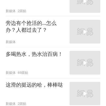
新媒体
2跟贴
旁边有个抢活的…怎么
办？人都过去了？
新媒体
多喝热水，热水治百病！
新媒体
69跟贴
这滑的挺远的哈，棒棒哒
新媒体
2跟贴