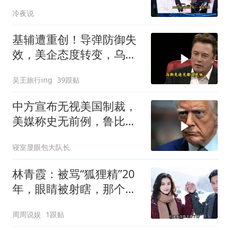
只有组装能力，算不上真
冷夜说
正的工业制造
基辅遭重创！导弹防御失
效，美企态度转变，乌处
境艰难
吴王旅行ing
39跟贴
中方宣布无视美国制裁，
美媒称史无前例，鲁比
奥：或追加二次制裁
寝室显眼包大队长
林青霞：被骂“狐狸精”20
年，眼睛被射瞎，那个男
人只问了一句“谁来出机票
周周说娱
1跟贴
钱？”