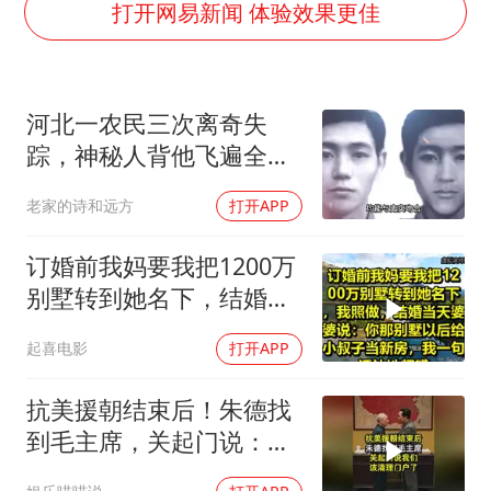
法国将禁止“未经同意的电话营销”
打开网易新闻 体验效果更佳
我国编制完成新版全月地质图
“深圳地面沉降致车辆损坏”不实
河北一农民三次离奇失
外交部发言人就广岛核爆81周年等答记者问
踪，神秘人背他飞遍全中
中国“五箭齐发”反制美国
国，幕后真相是什么
老家的诗和远方
打开APP
感觉全东北都在等7号
多地要求领导干部带头休假
订婚前我妈要我把1200万
奋进开新局 实干挑大梁
别墅转到她名下，结婚当
天婆婆说：你那别墅给小
起喜电影
打开APP
叔子当新房
抗美援朝结束后！朱德找
到毛主席，关起门说：我
们该清理门户了