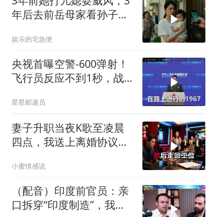
3年前她打儿媳耍威风，3
年后去前岳母家看孙子，
当场惊呆
娱乐的宅急便
央视首曝空警-600弹射！
飞行员反应不到1秒，战
友牺牲无人退缩！
星星邮递员
妻子升职当夜K歌至凌晨
四点，我送上离婚协议果
盘，隔天她拦在公司门
小蜜情感说
口：我们谈谈
（配音）印度前官员：亲
口拆穿“印度制造”，我们