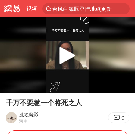
视频
台风白海豚登陆地点更新
以“新”破局 首发经济点亮城市消费活力
台风白海豚进入48小时警戒线
佛得角门将亮相智利俱乐部主场
宇树科技发行价格150.80元/股
看守所辅警收受10万获刑1年
宇树科技王兴兴身家有望超200亿元
00:00
02:30
五粮液渠道价一箱上涨近百元
Play
Ent
full
CIA被曝已秘密设立古巴工作组
千万不要惹一个将死之人
贵州轮胎子公司获美国退税8136万
孤独剪影
0
河南
U17国足1分钟轰2球