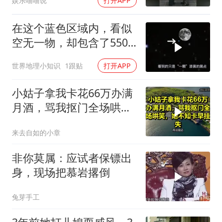
娱乐喵喵说
打开APP
在这个蓝色区域内，看似
空无一物，却包含了5500
个星系！
世界地理小知识
1跟贴
打开APP
小姑子拿我卡花66万办满
月酒，骂我抠门全场哄
笑，她不知卡早挂失
来去自如的小章
非你莫属：应试者保镖出
身，现场把慕岩撂倒
兔芽手工