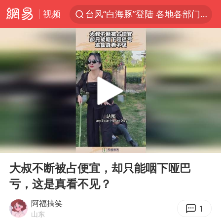
视频
台风“白海豚”登陆 各地各部门全力应对
奥沙利文晋级斯诺克中国公开赛16强
路虎卫士110 HSE限时降价
我国发现稀散金属独立新矿物——乌斯河锗矿
上海鼓励居家办公
部分银行上调存款利率
小沈阳加盟《披荆斩棘》
00:00
00:13
新疆生产建设兵团生态环境局原局长被查
Play
Ent
full
朱一龙的鼻子怎么了
大叔不断被占便宜，却只能咽下哑巴
亏，这是真看不见？
大疆错失宇树
5万小车卖不动 微型代步车集体遇冷
阿福搞笑
1
山东