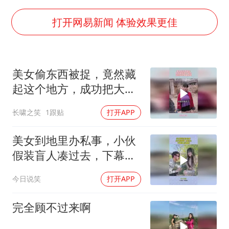
4.2平卫生间补漏注胶花1.55万
周星驰妈妈现身香港首映礼
打开网易新闻 体验效果更佳
上海地铁4条线路全线停运
湖北启动重大气象灾害三级应急响应
美女偷东西被捉，竟然藏
费大厨口号更改 不再宣传小炒肉大王
起这个地方，成功把大哥
56岁刘奕君跟13岁女儿合跳
看傻眼
长啸之笑
1跟贴
打开APP
从科技创新看开局起步的时与势
美女到地里办私事，小伙
假装盲人凑过去，下幕根
本没眼看
今日说笑
打开APP
完全顾不过来啊