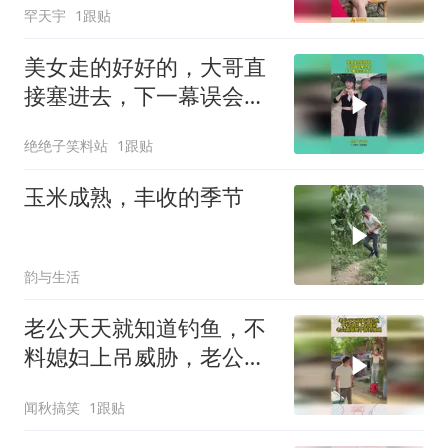
罕天宇
1跟贴
美女走的好好的，大哥直
接塞进去，下一幕误会太
大了
绝绝子笑料站
1跟贴
玉米成熟，丰收的季节
韵与生活
老公天天就知道钓鱼，不
料媳妇上吊威胁，老公踹
掉凳子那刻傻眼
闻秋搞笑
1跟贴