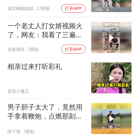
有多差！
搞笑梅姐姐姐
27跟贴
打开APP
一个老丈人打女婿视频火
了，网友：我看了三遍笑
死我了
全新搞笑
1跟贴
打开APP
相亲过来打听彩礼
竖笛小魔王
男子胆子太大了，竟然用
手拿着鞭炮，点燃那刻吓
出冷汗
段子侠
1跟贴