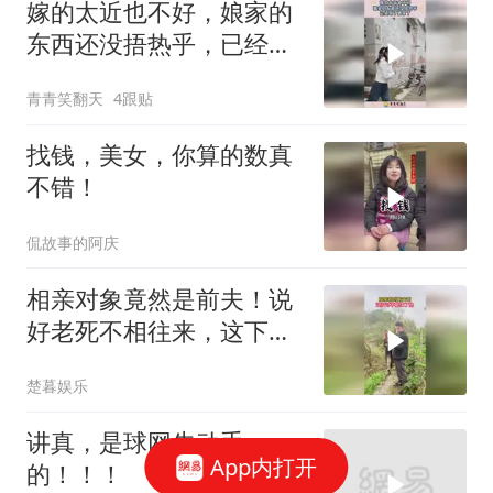
嫁的太近也不好，娘家的
东西还没捂热乎，已经到
了婆家了！
青青笑翻天
4跟贴
找钱，美女，你算的数真
不错！
侃故事的阿庆
相亲对象竟然是前夫！说
好老死不相往来，这下尴
尬了，这婚还能复
楚暮娱乐
讲真，是球网先动手
App内打开
的！！！