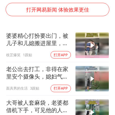
香港刷新1884年以来最高气温纪录
打开网易新闻 体验效果更佳
国足U17与阿森纳决赛取消 并列冠军
构建更高水平的全民健身公共服务体系
云南一男子胃中取出180颗铁钉
婆婆精心打扮要出门，被
景区回应“麦积山石窟看完需2000元”
儿子和儿媳搬进屋里，再
曹颖儿子首次演长剧
出来就是另一个人了
枝芷爆笑
1跟贴
打开APP
以军士兵把枪口对准中国记者
老公出去打工，非得在家
奋力开创中国式现代化建设新局面
里安个摄像头，媳妇气得
立马给它盖上！
面具男的生活
3跟贴
打开APP
大哥被人套麻袋，老婆都
借机下手，可见他的人品