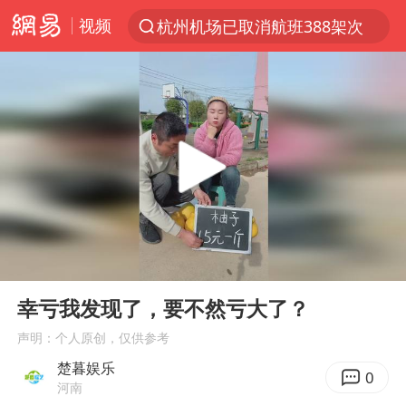
视频
杭州机场已取消航班388架次
上半年我国经营主体结构持续优化
于东来回应胖东来近25年老店年底关闭
《披荆斩棘2026》阵容官宣
中国籍豪华游艇富商之子在泰国被杀
白海豚北上或致京津冀暴雨
美将每月供乌爱国者拦截导弹
00:00
00:22
《龙餐馆》 冲奖
Play
Ent
full
世界第1特鲁姆普斯诺克中国赛一轮游
幸亏我发现了，要不然亏大了？
上门女婿出轨女邻居多年被判重婚罪
声明：个人原创，仅供参考
楚暮娱乐
新疆一婚礼线上邀请引热议
0
河南