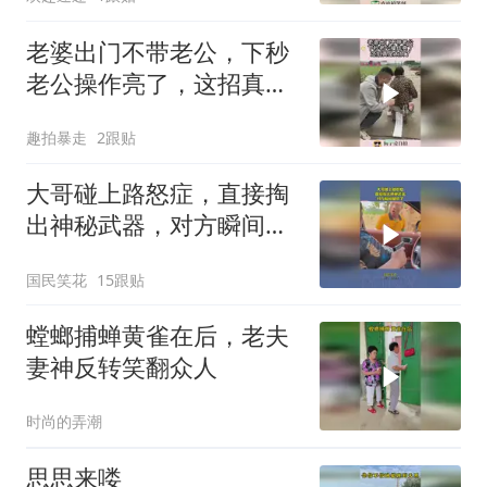
老婆出门不带老公，下秒
老公操作亮了，这招真是
太损了！
趣拍暴走
2跟贴
大哥碰上路怒症，直接掏
出神秘武器，对方瞬间腿
软了！
国民笑花
15跟贴
螳螂捕蝉黄雀在后，老夫
妻神反转笑翻众人
时尚的弄潮
思思来喽