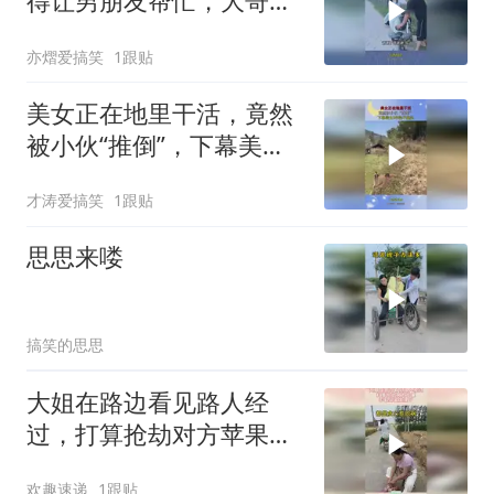
得让男朋友帮忙，大哥得
知真相气疯
亦熠爱搞笑
1跟贴
美女正在地里干活，竟然
被小伙“推倒”，下幕美女3
年抬不起头
才涛爱搞笑
1跟贴
思思来喽
搞笑的思思
大姐在路边看见路人经
过，打算抢劫对方苹果，
不料却被发现了！
欢趣速递
1跟贴