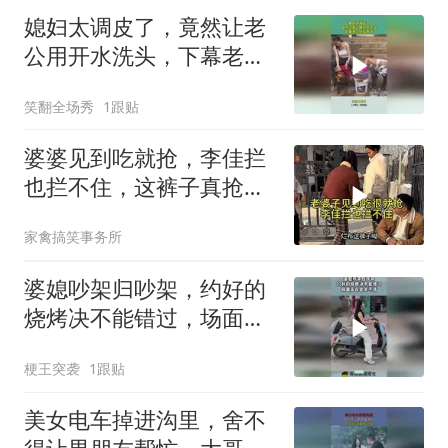
媳妇太调皮了，竟然让老
公用开水洗头，下幕老公
反应亮了
笑翻全场秀
1跟贴
婆婆见到吃就抢，李佳拦
也拦不住，这裤子真抢
手！
家禽搞笑事务所
婆媳吵架归吵架，约好的
烧烤决不能错过，场面实
在是笑不活！
梗王突袭
1跟贴
美女电车掉进沟里，舍不