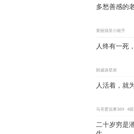
多愁善感的
黄丽搞笑小能手
人终有一死
朗威谈星座
人活着，就
马哥爱说事369
4
二十岁穷是
生