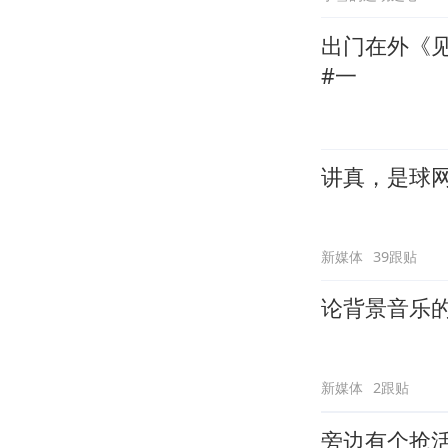
出门在外《
#一
讲真，是球
新媒体
39跟贴
论背景音乐
新媒体
2跟贴
旁边有个抢