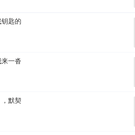
找钥匙的
我来一沓
，，默契