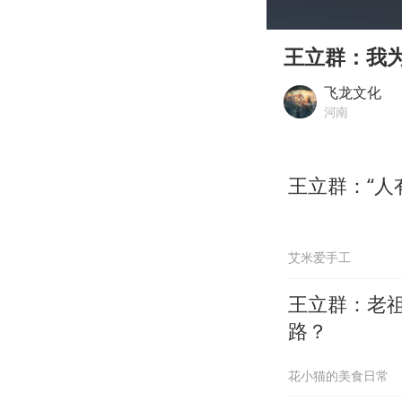
00:00
Play
王立群：我
飞龙文化
河南
王立群：“人
艾米爱手工
王立群：老
路？
花小猫的美食日常