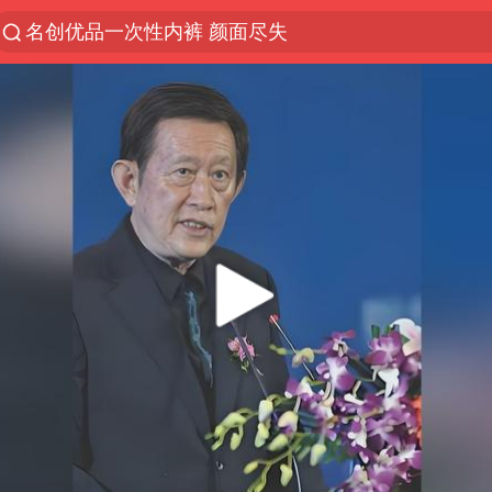
“China Cool”火了，老外爱上中国避暑游
台风白海豚闭眼浙江上海处于危险半圆
香港宏福苑火灾或由烟头引起
网约车司机充电时猝死保险拒赔
中国父女泰国骑摩托车坠崖1死1伤
周末打虎 宋致远被查
白海豚将正面袭击贯穿浙江
浙江台州《告全体市民书》
多个明星演唱会取消
四川宜宾市珙县发生3.4级地震
上半年国内居民出游人次34.63亿