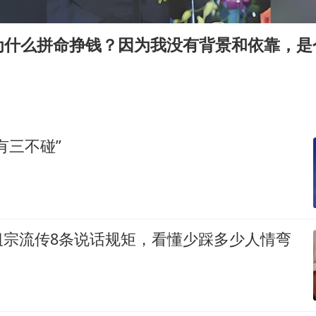
刘浩存百花奖开幕式红裙起舞
店主称换“青海拉面”招牌后生意更好
为什么拼命挣钱？因为我没有背景和依靠，是
泰国初中生饮弹自尽前开了26枪
“准2万亿”之城点名支持三所大学
万岁山接盘烂尾恒大文旅城
张本智和：零封向鹏不意外
有三不碰”
习近平心系体育强国建设
祖宗流传8条说话规矩，看懂少踩多少人情弯