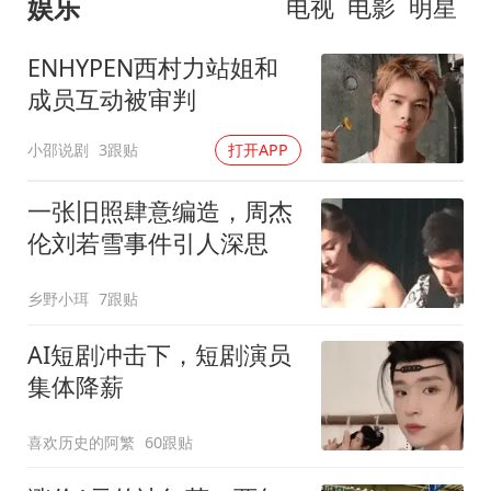
娱乐
电视
电影
明星
ENHYPEN西村力站姐和
成员互动被审判
小邵说剧
3跟贴
打开APP
一张旧照肆意编造，周杰
伦刘若雪事件引人深思
乡野小珥
7跟贴
AI短剧冲击下，短剧演员
集体降薪
喜欢历史的阿繁
60跟贴