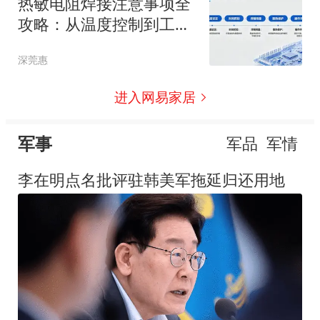
热敏电阻焊接注意事项全
攻略：从温度控制到工艺
细节
深莞惠
进入网易家居
军事
军品
军情
李在明点名批评驻韩美军拖延归还用地