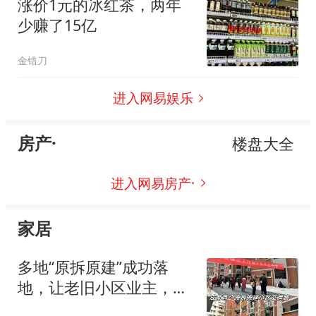
涨价1元的冰红茶，两年
少赚了15亿
金错刀
进入网易娱乐
房产·
楼盘大全
进入网易房产·
家居
多地“原拆原建”成功落
地，让老旧小区业主，再
也不用做“房奴”