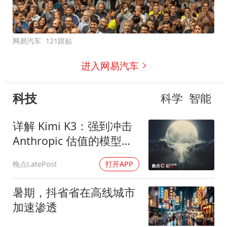
网易汽车
121跟贴
进入网易汽车
科技
科学
智能
详解 Kimi K3：强到冲击
Anthropic 估值的模型什
么样？丨晚点播客
晚点LatePost
打开APP
暑期，抖省省在高线城市
加速渗透