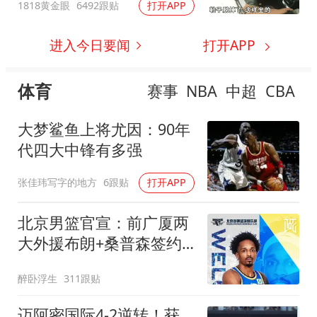
1818黄金眼
6492跟贴
打开APP
进入今日要闻
打开APP
体育
赛事
NBA
中超
CBA
大梦鲨鱼上将尤因：90年
代四大中锋有多强
张佳玮写字的地方
6跟贴
打开APP
北京男篮官宣：前广厦两
大外援布朗+桑普森签约
新赛季剑指冲冠
醉卧浮生
311跟贴
迈阿密国际4-2逆转！获