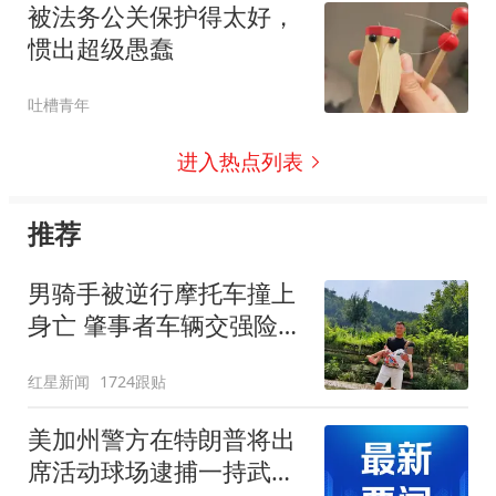
被法务公关保护得太好，
惯出超级愚蠢
吐槽青年
进入热点列表
推荐
男骑手被逆行摩托车撞上
身亡 肇事者车辆交强险已
过期
红星新闻
1724跟贴
美加州警方在特朗普将出
席活动球场逮捕一持武器