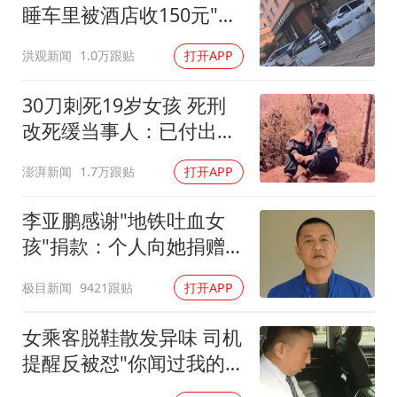
睡车里被酒店收150元"住
宿费"
洪观新闻
1.0万跟贴
打开APP
30刀刺死19岁女孩 死刑
改死缓当事人：已付出沉
重代价
澎湃新闻
1.7万跟贴
打开APP
李亚鹏感谢"地铁吐血女
孩"捐款：个人向她捐赠
99999元
极目新闻
9421跟贴
打开APP
女乘客脱鞋散发异味 司机
提醒反被怼"你闻过我的
脚吗"