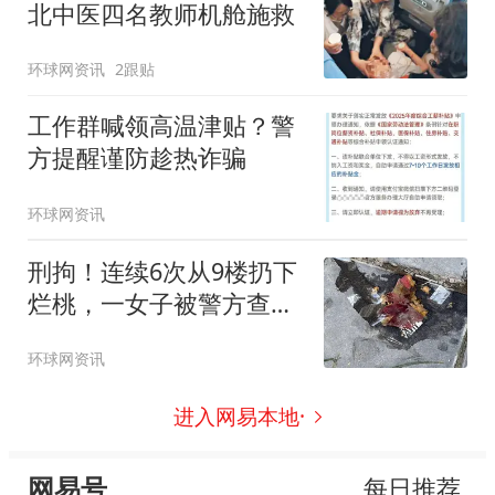
北中医四名教师机舱施救
环球网资讯
2跟贴
工作群喊领高温津贴？警
方提醒谨防趁热诈骗
环球网资讯
刑拘！连续6次从9楼扔下
烂桃，一女子被警方查
获！
环球网资讯
进入网易本地·
网易号
每日推荐