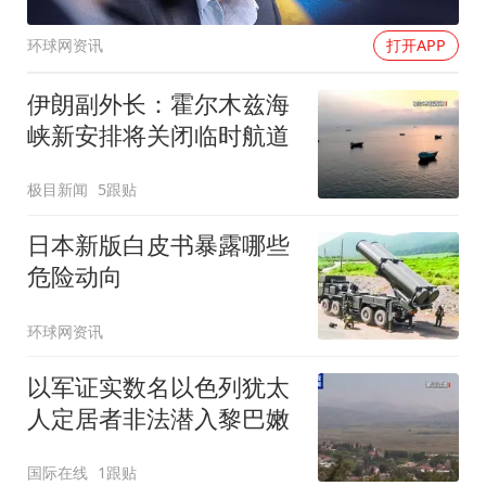
环球网资讯
打开APP
伊朗副外长：霍尔木兹海
峡新安排将关闭临时航道
极目新闻
5跟贴
日本新版白皮书暴露哪些
危险动向
环球网资讯
以军证实数名以色列犹太
人定居者非法潜入黎巴嫩
国际在线
1跟贴