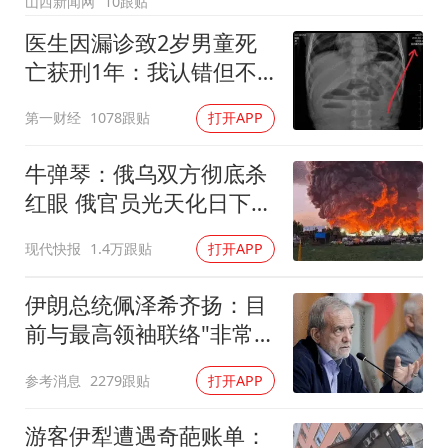
山西新闻网
10跟贴
医生因漏诊致2岁男童死
亡获刑1年：我认错但不
能认罪
第一财经
1078跟贴
打开APP
牛弹琴：俄乌双方彻底杀
红眼 俄官员光天化日下被
暗杀
现代快报
1.4万跟贴
打开APP
伊朗总统佩泽希齐扬：目
前与最高领袖联络"非常
困难"
参考消息
2279跟贴
打开APP
游客伊犁遭遇奇葩账单：