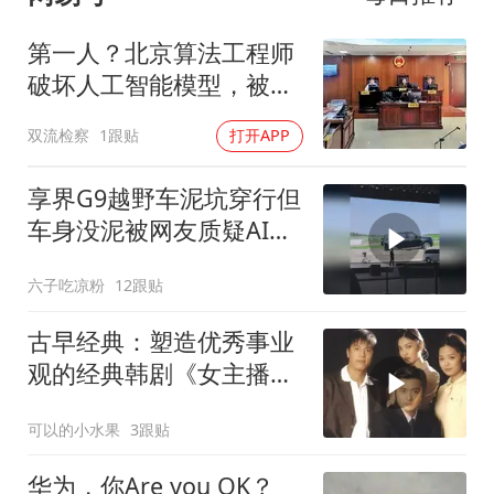
第一人？北京算法工程师
破坏人工智能模型，被判
处5年10个月
双流检察
1跟贴
打开APP
享界G9越野车泥坑穿行但
车身没泥被网友质疑AI，
你怎么看？
六子吃凉粉
12跟贴
古早经典：塑造优秀事业
观的经典韩剧《女主播的
故事》：详细解析第一期
可以的小水果
3跟贴
华为，你Are you OK？