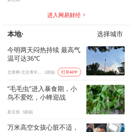
进入网易财经
本地·
选择城市
今明两天闷热持续 最高气
温可达36℃
北青网-北京青年报
2跟贴
打开APP
“毛毛虫”进入暴食期，小
鸟不爱吃，小蜂迎战
新京报
3跟贴
万米高空女孩心脏不适，