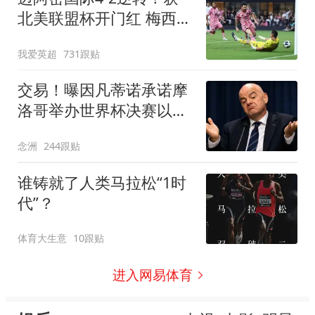
北美联盟杯开门红 梅西2
射1传+生涯已进921球
我爱英超
731跟贴
交易！曝因凡蒂诺承诺摩
洛哥举办世界杯决赛以换
取支持 FIFA回应
念洲
244跟贴
谁铸就了人类马拉松“1时
代”？
体育大生意
10跟贴
进入网易体育