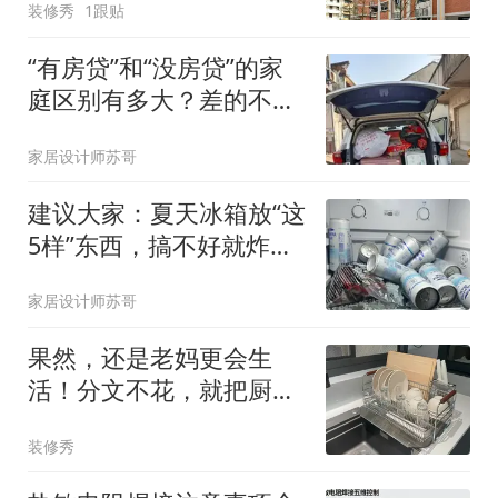
装修秀
1跟贴
“有房贷”和“没房贷”的家
庭区别有多大？差的不只
是一套房
家居设计师苏哥
建议大家：夏天冰箱放“这
5样”东西，搞不好就炸
了，很危险
家居设计师苏哥
果然，还是老妈更会生
活！分文不花，就把厨房
打理得井井有条
装修秀