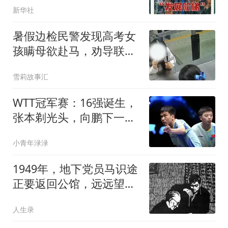
新华社
暑假边检民警发现高考女
孩瞒母欲赴马，劝导联系
母亲，挽救一个家
雪莉故事汇
WTT冠军赛：16强诞生，
张本剃光头，向鹏下一轮
对手确定！
小青年渌渌
1949年，地下党员马识途
正要返回公馆，远远望见
保姆独坐在门口，还用戒
人生录
备的眼神打量着他，他立
刻警觉：情况不对