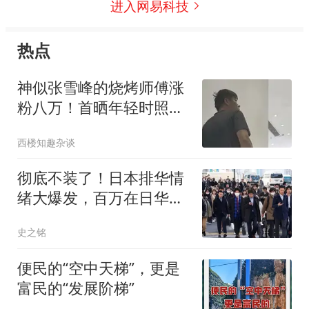
进入网易科技
热点
神似张雪峰的烧烤师傅涨
粉八万！首晒年轻时照片
也像张老师
西楼知趣杂谈
彻底不装了！日本排华情
绪大爆发，百万在日华人
该何去何从？
史之铭
便民的“空中天梯”，更是
富民的“发展阶梯”