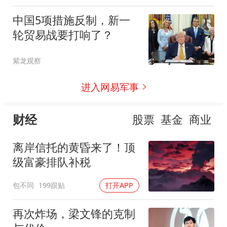
中国5项措施反制，新一
轮贸易战要打响了？
紫龙观察
进入网易军事
财经
股票
基金
商业
离岸信托的黄昏来了！顶
级富豪排队补税
包不同
199跟贴
打开APP
再次炸场，梁文锋的克制