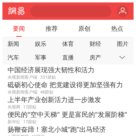
要闻
推荐
原创
热点
新闻
娱乐
体育
财经
图片
汽车
军事
直播
房产
科技
中国经济展现强大韧性和活力
公益
视频
手机
数码
本地
央视新闻客户端
331跟贴
砥砺初心使命 把党建设得更加坚强有力
网易号
时尚
家居
跟贴
游戏
央视新闻客户端
48跟贴
教育
公开课
健康
旅游
亲子
上半年产业创新活力进一步激发
央视网
17跟贴
艺术
双创
小说
数字藏品
便民的"空中天梯" 更是富民的"发展阶梯"
新华社
17跟贴
扬鞭奋蹄！塞北小城“跑”出马经济