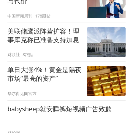
与代价
中国新闻周刊
178跟贴
美联储鹰派阵营扩容！理
事库克称已准备支持加息
财联社
8跟贴
单日大涨4%！黄金是隔夜
市场“最亮的资产”
华尔街见闻官方
babysheep就安睡裤短视频广告致歉
财经网