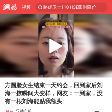
视频
路虎卫士110 HSE限时降价
我国发现稀散金属独立新矿物——乌斯河锗矿
上海鼓励居家办公
多地银行上调存款利率
新疆生产建设兵团生态环境局原局长被查
朱一龙的鼻子怎么了
5万元以下微型代步车集体遇冷
00:00
00:12
大疆错失宇树
Play
Ent
full
费大厨口号更改 不再宣传小炒肉大王
方圆脸女生结束一天约会，回到家后刘
海一撩瞬间大变样，网友：一到家，没
周星驰妈妈现身香港首映礼
有一根刘海能贴我额头
上海地铁4条线路全线停运
乐动向前