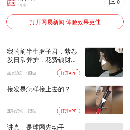
4.2平卫生间补漏注胶花1.55万
0
河南
56岁刘奕君跟13岁女儿合跳
打开网易新闻 体验效果更佳
三预警齐发 11个省份有大到暴雨
“还不如不放假”
梅婷12岁女儿百花奖发言
我的前半生罗子君，紫卷
从科技创新看开局起步的时与势
发日常养护，花费钱财数
额惊人
凉爽追剧
1跟贴
打开APP
接发是怎样接上去的？
蓬勃资讯
1跟贴
打开APP
讲真，是球网先动手