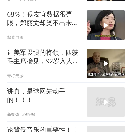
68％！侯友宜数据很亮
眼，郑丽文却笑不出来
了，卢秀燕高下立判
起喜电影
让美军畏惧的将领，四获
毛主席接见，92岁入人民
大会堂
青杍无梦
讲真，是球网先动手
的！！！
新媒体
39跟贴
论背景音乐的重要性！！