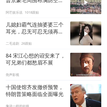
普京豪宅周围布满防空
塔，大战一触即发2
阿芒娱乐说
1018跟贴
儿媳妇霸气连抽婆婆三个
耳光，忍无可忍无须再
忍，太解气了！
二毛追剧
26跟贴
84 宋江心想的诏安来了，
可兄弟们都愁眉不展
尧声影视
十国使馆齐发撤侨预警，
特朗普策略面临全面曝光
像诗一样的姑娘