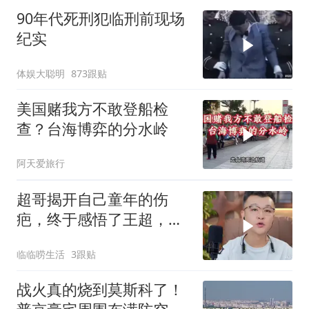
90年代死刑犯临刑前现场
纪实
体娱大聪明
873跟贴
美国赌我方不敢登船检
查？台海博弈的分水岭
阿天爱旅行
超哥揭开自己童年的伤
疤，终于感悟了王超，他
决定接妈妈回来养老
临临唠生活
3跟贴
战火真的烧到莫斯科了！