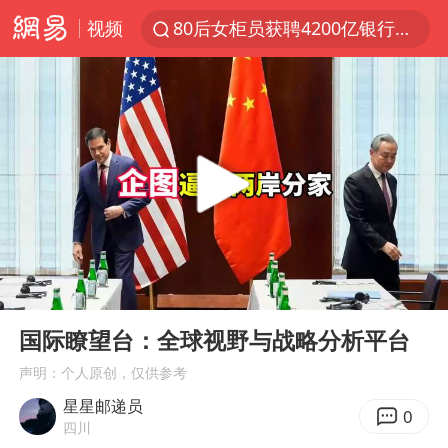
视频
80后女柜员获聘4200亿银行副行长
印度暴发金迪普拉病毒
41岁女子为鼓励女儿考上985研究生
郑国霖回应去景区上班被保安拦下
陕西柞水突发泥石流致1死2失联
24小时不关空调 电费反而更低？
“梅姨”已是老年人 死刑或适用受限
00:00
04:26
“事业单位招聘不是人情买卖”
Play
Ent
full
杭州一小区17楼玻璃幕墙爆裂
国际瞭望台：全球视野与战略分析平台
南大数院院长疑辞职信里写不想干了
声明：个人原创，仅供参考
星星邮递员
美国退回1000亿美元关税
0
四川