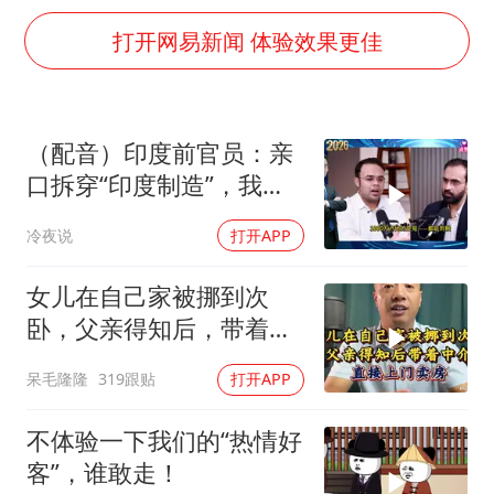
闪电劈中电线炸出一条火花
打开网易新闻 体验效果更佳
李亚鹏向地铁吐血女孩捐99999元
李嫣近照曝光
新华社权威快报|我国编制完成新版全月地质图
（配音）印度前官员：亲
曝张一鸣下死命令：不依赖AI蒸馏技术
口拆穿“印度制造”，我们
中国经济展现强大韧性和活力
只有组装能力，算不上真
冷夜说
打开APP
正的工业制造
女儿在自己家被挪到次
卧，父亲得知后，带着中
介直接上门卖房
呆毛隆隆
319跟贴
打开APP
不体验一下我们的“热情好
客”，谁敢走！