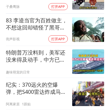
子桑鹰脉
打开APP
83 李逵当官为百姓做主，
不想这回却错怪了黑哥要
被砍头
尧声影视
打开APP
特朗普万没料到，美军还
没来得及动手，中方已经
和胡塞武装谈妥了
趣味萌宠的日常
纪实：370远火的空爆
弹，把S400雷达炸成马蜂
窝，靶标惨状让台军急眼
阿离家居
1跟贴
了