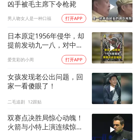
凶手被毛主席下令枪毙
男人吻女人是一种口福
打开APP
日本原定1956年侵华，却
提前发动九一八，对中国
是福是祸？
爱竞彩的小周
打开APP
女孩发现老公出问题，回
家一看傻眼了！
二毛追剧
12跟贴
双赛点决胜局惊心动魄！
火箭与小特上演连续惊险
反转，结局舒服了