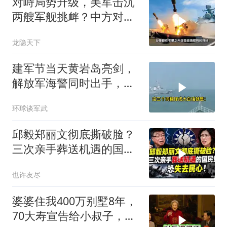
对峙局势升级，美军击沉
两艘军舰挑衅？中方对美
亮出“杀手锏”
龙隐天下
建军节当天黄岩岛亮剑，
解放军海警同时出手，菲
律宾的挑衅该收场了
环球谈军武
邱毅郑丽文彻底撕破脸？
三次亲手葬送机遇的国民
党，恐失去民心
也许友尽
婆婆住我400万别墅8年，
70大寿宣告给小叔子，