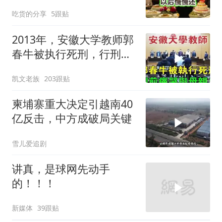
我：天没黑你做梦呢？
吃货的分享
5跟贴
2013年，安徽大学教师郭
春牛被执行死刑，行刑前
痛哭与母亲告
凯文老族
203跟贴
柬埔寨重大决定引越南40
亿反击，中方成破局关键
雪儿爱追剧
讲真，是球网先动手
的！！！
新媒体
39跟贴