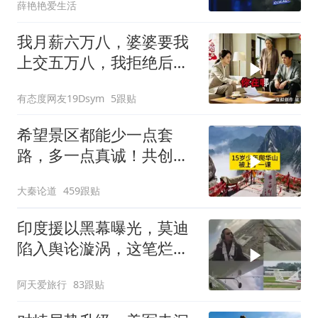
薛艳艳爱生活
我月薪六万八，婆婆要我
上交五万八，我拒绝后她
换了门锁，12天后我决意
有态度网友19Dsym
5跟贴
离婚
希望景区都能少一点套
路，多一点真诚！共创良
好旅游环境！
大秦论道
459跟贴
印度援以黑幕曝光，莫迪
陷入舆论漩涡，这笔烂账
如何收场
阿天爱旅行
83跟贴