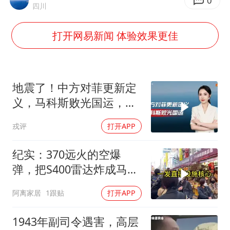
立秋的仪式感
0
四川
朱雨玲晋级WTT横滨冠军赛女单八强
打开网易新闻 体验效果更佳
“中国蔬菜之乡”最高温达41.8℃
东方之约 相约未来
地震了！中方对菲更新定
义，马科斯败光国运，还
剩19万亿债务未还
戎评
打开APP
纪实：370远火的空爆
弹，把S400雷达炸成马蜂
窝，靶标惨状让台军急眼
阿离家居
1跟贴
打开APP
了
1943年副司令遇害，高层