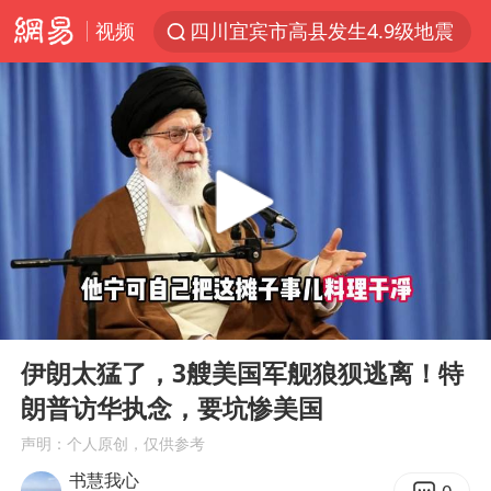
视频
四川宜宾市高县发生4.9级地震
王力宏演唱会黄牛带观众藏匿被查获
泰国校园枪击案死亡人数升至7人
佛山通报笔试前13被淘汰后5名进体检
陕西省委书记赶赴柞水县杏坪镇
女孩摆摊卖菌子时收到北大通知书
公司“上四休三”但要降薪1000元
00:00
10:48
改名后的“青海拉面”店
Play
Ent
full
广岛核爆81周年央视播《奥本海默》
伊朗太猛了，3艘美国军舰狼狈逃离！特
朗普访华执念，要坑惨美国
台风灿鸿未来对中国无影响
声明：个人原创，仅供参考
河南某医院2.33亿工程串标案细节披露
书慧我心