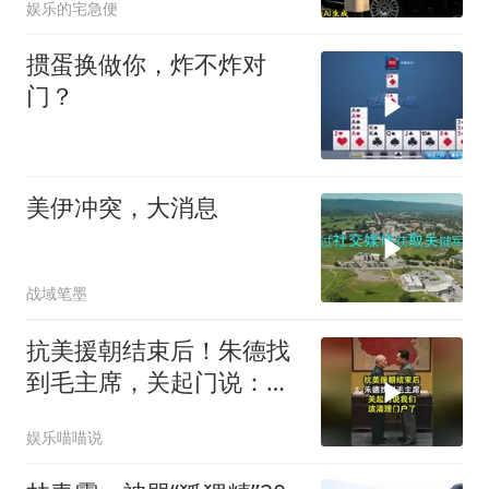
娱乐的宅急便
掼蛋换做你，炸不炸对
门？
美伊冲突，大消息
战域笔墨
抗美援朝结束后！朱德找
到毛主席，关起门说：我
们该清理门户了
娱乐喵喵说