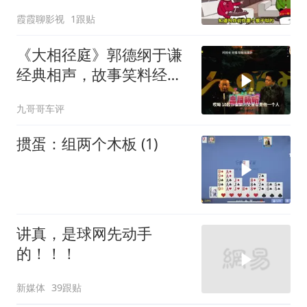
霞霞聊影视
1跟贴
《大相径庭》郭德纲于谦
经典相声，故事笑料经典
不断！
九哥哥车评
掼蛋：组两个木板 (1)
讲真，是球网先动手
的！！！
新媒体
39跟贴