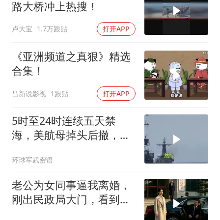
路大桥冲上热搜！
卢大宝
1.7万跟贴
打开APP
《亚洲频道之真狠》精选
合集！
吕新说影视
1跟贴
打开APP
5时至24时连续五天禁
海，美航母掉头后撤，黄
岩岛大局已定
环球军武密语
老公为女同事逼我离婚，
刚出民政局大门，看到我
上了省长爸爸的专车