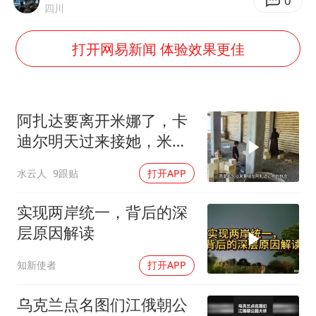
0
四川
沙特否认与胡塞武装举行会谈
乘客脱鞋散发异味 司机提醒反被怼
打开网易新闻 体验效果更佳
日本籍女网红在韩直播时自杀身亡
恩比德变瘦引热议
阿扎达要离开米娜了，卡
多专业取消艺考 文化工作者要有文化
迪尔明天过来接她，米娜
汕头市政府被约谈
放手让女儿离开
水云人
9跟贴
打开APP
南太行山失联女孩最后信号不在山林
总书记关心百姓身边这些民生大事
实现两岸统一，背后的深
层原因解读
知新使者
打开APP
乌克兰点名图们江俄朝公