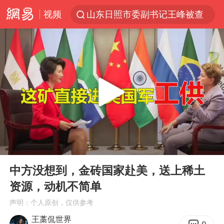
山东日照市委副书记王峰被查
视频
顾客结账把钱扔地上 服务员霸气扔回
探寻“技能+”促就业创业新路
美国退回1000亿美元关税
山东财大教授刘海明逝世 终年38岁
李亚鹏向地铁吐血女孩捐99999元
台风白海豚或在华东沿海登陆
弹药库存告急 美军补货难
00:00
07:49
Play
Ent
如何把百年大党建设得更加坚强有力
full
中方没想到，金砖国家赴美，送上稀土
香港殿堂级填词人黎彼得因病离世 终年76岁
资源，动机不简单
FIFA官方支持因凡蒂诺
声明：个人原创，仅供参考
41岁女子为鼓励女儿考上985研究生
王藁侃世界