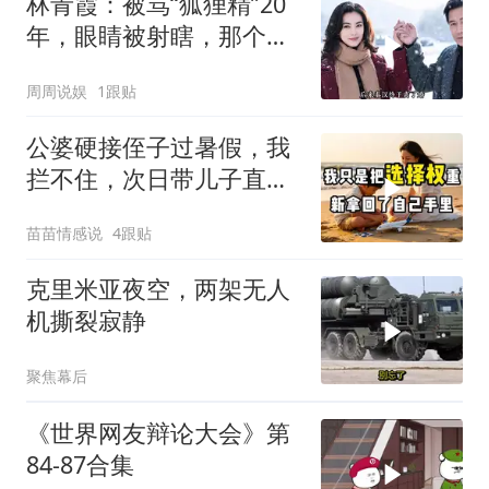
林青霞：被骂“狐狸精”20
年，眼睛被射瞎，那个男
人只问了一句“谁来出机票
周周说娱
1跟贴
钱？”
公婆硬接侄子过暑假，我
拦不住，次日带儿子直飞
普吉岛，婆婆傻眼
苗苗情感说
4跟贴
克里米亚夜空，两架无人
机撕裂寂静
聚焦幕后
《世界网友辩论大会》第
84-87合集