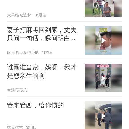
大美临城追梦
16跟贴
妻子打麻将回到家，丈夫
只问一句话，瞬间明白是
输是赢！
欢乐源泉发掘小队
1跟贴
谁赢谁当家，妈呀，我才
是您亲生的啊
生活琴琴乐
管东管西，给你惯的
缤果综艺
3跟贴