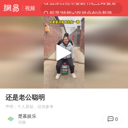
视频
探寻“技能+”促就业创业新路
24小时不关空调 电费反而更低？
店主遭女子“鬼手”换钞
美国退回1000亿美元关税
38岁山东财大教授刘海明逝世
维持强台风级！白海豚直奔华东沿海
河南试行周五下午弹性离岗
00:00
00:20
顾客结账把钱扔地上 服务员霸气扔回
Play
Ent
full
日本籍女网红在韩直播时自杀身亡
还是老公聪明
“天津之眼”摩天轮附近2人落水
声明：个人原创，仅供参考
楚暮娱乐
银行午休1.5小时 留个窗口行不行
0
河南