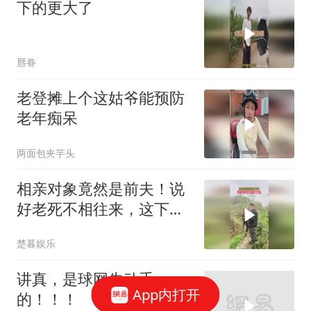
下的更大了
唇眷
老登摊上个这姑爷能预防
老年痴呆
两面包夹芋头
相亲对象竟然是前夫！说
好老死不相往来，这下尴
尬了，这婚还能复
楚暮娱乐
讲真，是球网先动手
App内打开
的！！！