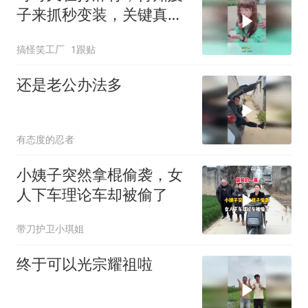
子来抓秒变装，关键真的
没发现！
搞怪笑工厂
1跟贴
还是老公办法多
有态度的忍者
小姨子突然拿棍偷袭，女
人下车理论车却被偷了
带刀护卫小琪姐
终于可以光宗耀祖啦