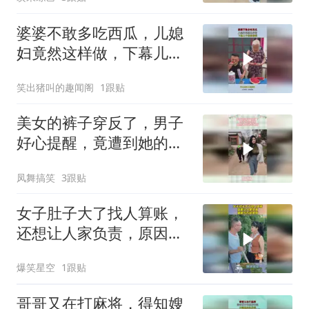
婆婆不敢多吃西瓜，儿媳
妇竟然这样做，下幕儿子
彻底傻眼
笑出猪叫的趣闻阁
1跟贴
美女的裤子穿反了，男子
好心提醒，竟遭到她的暴
打
凤舞搞笑
3跟贴
女子肚子大了找人算账，
还想让人家负责，原因万
万没想到！
爆笑星空
1跟贴
哥哥又在打麻将，得知嫂