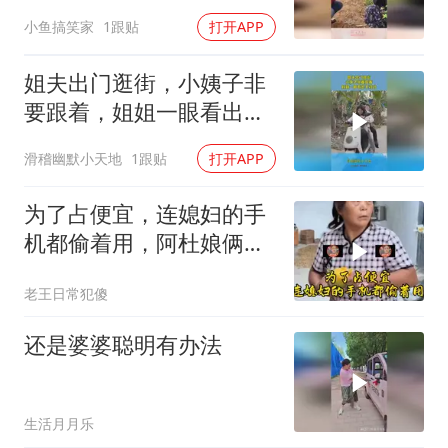
女操作亮了
小鱼搞笑家
1跟贴
打开APP
姐夫出门逛街，小姨子非
要跟着，姐姐一眼看出不
对劲
滑稽幽默小天地
1跟贴
打开APP
为了占便宜，连媳妇的手
机都偷着用，阿杜娘俩真
是丢人现眼到家了
老王日常犯傻
还是婆婆聪明有办法
生活月月乐