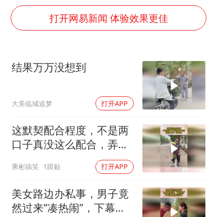
41岁女子为鼓励女儿考上985研究生
打开网易新闻 体验效果更佳
如何把百年大党建设得更加坚强有力
香港殿堂级填词人黎彼得因病离世 终年76岁
弹药库存告急 美军补货难
结果万万没想到
南太行山失联女孩最后信号不在山林
李亚鹏向地铁吐血女孩捐99999元
大美临城追梦
打开APP
总书记关心百姓身边这些民生大事
这默契配合程度，不是两
口子真没这么配合，弄的
人家一头雾水
乘彬搞笑
1跟贴
打开APP
美女路边办私事，男子竟
然过来“凑热闹”，下幕美