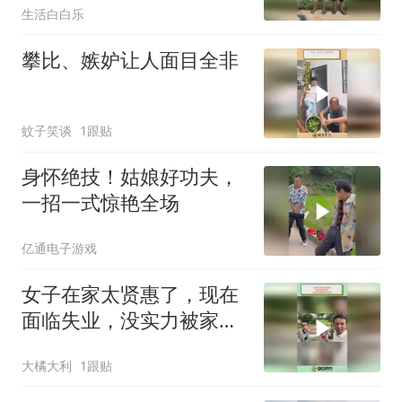
生活白白乐
攀比、嫉妒让人面目全非
蚊子笑谈
1跟贴
身怀绝技！姑娘好功夫，
一招一式惊艳全场
亿通电子游戏
女子在家太贤惠了，现在
面临失业，没实力被家里
赶出来
大橘大利
1跟贴