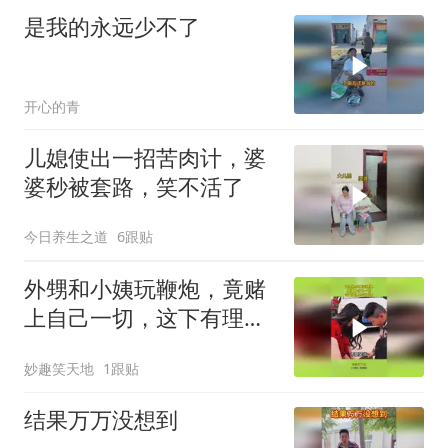
是我的永远少不了
开心的青
儿媳使出一招苦肉计，婆
婆秒被套路，笑不活了
今日养生之道
6跟贴
外甥和小姨玩鞭炮，竟赌
上自己一切，这下有理也
说不清！
妙趣笑天地
1跟贴
结果万万没想到