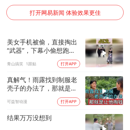
曝美下令调查弹药库存信息遭泄露事件
上海大部迎大暴雨
打开网易新闻 体验效果更佳
日本连续发生两次地震
以军士兵把枪口对准中国记者
美女手机被偷，直接掏出
方桃子代言广告视频已下架
“武器”，下幕小偷想跑也
白海豚在海上打了个结
晚了
青山搞笑
1跟贴
打开APP
构建更高水平的全民健身公共服务体系
真解气！雨露找到制服老
壳子的办法了，那就是让
他掏钱！
可益智动漫
打开APP
结果万万没想到