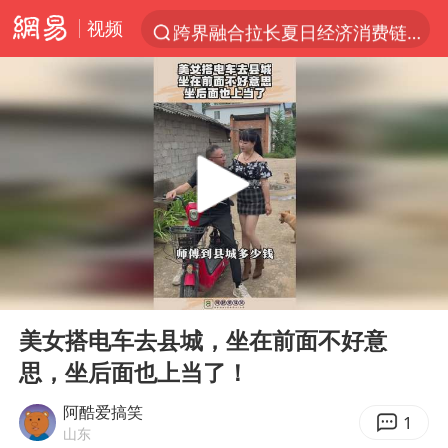
视频
跨界融合拉长夏日经济消费链条
白海豚预计将在浙江苍南到三门一带登陆
四川宜宾5.5级地震后余震为何不断
2026年7月份居民消费价格同比上涨0.5%
伯克希尔净买入约200亿美元股票
“伊斯兰版北约”出现
武契奇会见泽连斯基有何意图
00:00
00:13
上海中心城区暴雨预警由橙变红
Play
Ent
full
台铃电动车仅骑一年就断电趴窝
美女搭电车去县城，坐在前面不好意
思，坐后面也上当了！
白海豚5次眼壁置换
浙江海域将现5到8米巨浪到狂浪
阿酷爱搞笑
1
山东