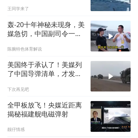
博弈的底牌已经变了
王同学来了
轰-20十年神秘未现身，美
媒急切，中国副司令一句
话平息质疑
陈腕特色体育解说
美国终于承认了！美媒列
了中国导弹清单，才发现
美军根本拦不住！
下次再见吧
全甲板放飞！央媒近距离
揭秘福建舰电磁弹射
靓仔情感