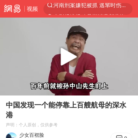
视频
光影经济撬动暑期消费新蓝海
马克·艾伦退出斯诺克中国公开赛
新疆优化调整景区内自驾服务费
上四休三，但降薪1000元，你接受吗？
央视新主播李秋莹孙亚鹏亮相
情侣平潭拍日出坠崖1死1伤
老挝国会主席赛宋蓬逝世
00:00
04:01
黄金牛市回来了吗
Play
Ent
full
茅台部分直营店飞天茅台提价
中国发现一个能停靠上百艘航母的深水
港
全民健身事业高质量发展
声明：个人原创，仅供参考
台当局重金为“台独”织“皇帝新衣”
少女百褶脸