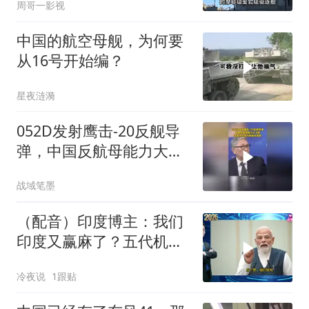
周哥一影视
中国的航空母舰，为何要
从16号开始编？
星夜涟漪
052D发射鹰击-20反舰导
弹，中国反航母能力大飞
跃。帅化民与周锡玮观察
战域笔墨
（配音）印度博主：我们
印度又赢麻了？五代机还
没搞利索，六代机标签先
冷夜说
1跟贴
贴上了，欧洲还排着队求
合作