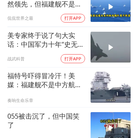
然领先，但福建舰不是中
国航母终点，而是新起点
侃侃世界之最
打开APP
美专家终于说了句大实
话：中国军力十年“史无前
例”狂飙，美国这次真坐不
战武科普
打开APP
住了
福特号吓得冒冷汗！美
媒：福建舰不是中方航母
终点，而是新起点！
奏响生命乐章
055被击沉了，但中国笑
了