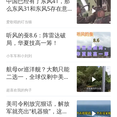
中国已经有了东风41，那
么东风31和东风5存在意
义是什么？
爱歌唱的叮当猫
听风的蚕8.6：阵雷达破
局，华夏技高一筹！
小车车和小刘刘
航母or巡洋舰？大鹅只能
二选一，全球仅剩中美能
同时拥有！
超喜欢我的狗子
美司令刚放完狠话，解放
军就亮出“机器狼”，这场