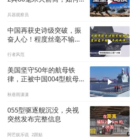
重塑登岛作战？
兵器观察员
中国再获史诗级突破，振
奋人心！程度丝毫不输当
年的两弹一星！
行者风范
美国坚守50年的航母铁
律，正被中国004型航母
彻底改写
秋巷雨潇潇
055型驱逐舰沉没，央视
突然发布完整信息
阿芒娱乐说
2跟贴