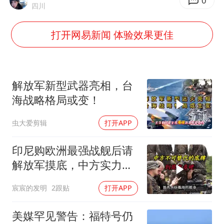
几元成本的AI广告导致千万市值蒸发
0
四川
《欢迎来龙餐馆》口碑
打开网易新闻 体验效果更佳
白海豚将正面袭击贯穿浙江
酒店回应车内过夜被收150元
杭州全市有序停课
解放军新型武器亮相，台
商场现钱学森巨幅海报 负责人回应
海战略格局或变！
乐享全民健身 共筑健康中国
虫大爱剪辑
打开APP
印尼购欧洲最强战舰后请
解放军摸底，中方实力几
何？
宸宸的发明
2跟贴
打开APP
美媒罕见警告：福特号仍