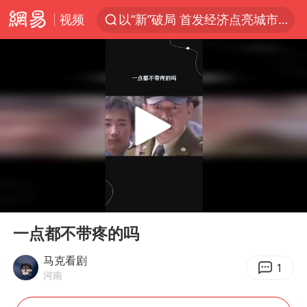
视频
以“新”破局 首发经济点亮城市消费活力
台风白海豚影响中国已成定局
宇树科技发行价格150.80元/股
台风白海豚即将进入48小时警戒线
郑国霖回应去景区上班被保安拦下
中央气象台发布台风黄色预警
80后女柜员逆袭成4200亿银行副行长
00:00
00:16
感觉全东北都在等7号
Play
Ent
full
扎哈罗娃批广岛市长不提美国原子弹
一点都不带疼的吗
女子利用漏洞0元薅走3000多件家电
马克看剧
1
河南
金饰克价大幅跳涨