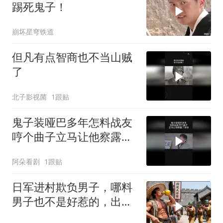
踢死鬼子！
崩坏星穹铁道
但凡有点智商也不当山贼
了
北子影视菌
1跟贴
鬼子装哑巴多年怎料战友
哼个曲子立马让他察露了
身份
阿朵看剧
1跟贴
日军进村欺负男子，哪料
男子也不是好惹的，出手
消灭日军！