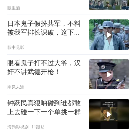
眼里酒
日本鬼子假扮共军，不料
被我军排长识破，这下精
彩
影中见影
眼看鬼子打不过大爷，汉
奸不讲武德开枪！
南风未满
钟跃民真狠呐碰到谁都敢
上去碰一下一个单挑一群
海韵影视剧
11跟贴