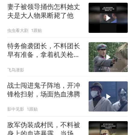
妻子被领导捅伤怎料她丈
夫是大人物果断毙了他
虫虫看大剧
1跟贴
特务偷袭团长，不料团长
早有准备，拿着机关枪躲
草席后面
飞鸟潜影
战士闯进鬼子阵地，开冲
锋枪扫射，场面热血沸腾
影中见影
1跟贴
敌军伪装成村民，不料被
身上的血迹暴露，当场被