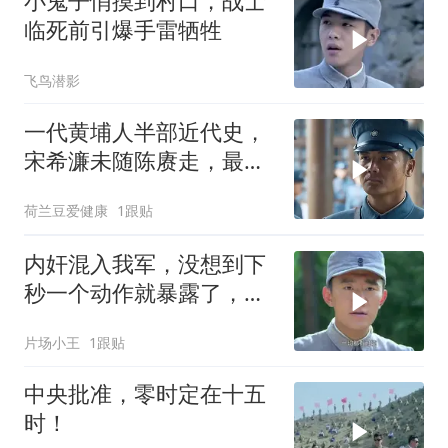
小鬼子悄摸到村口，战士
临死前引爆手雷牺牲
飞鸟潜影
一代黄埔人半部近代史，
宋希濂未随陈赓走，最终
进了功德林
荷兰豆爱健康
1跟贴
内奸混入我军，没想到下
秒一个动作就暴露了，这
下有好戏了
片场小王
1跟贴
中央批准，零时定在十五
时！