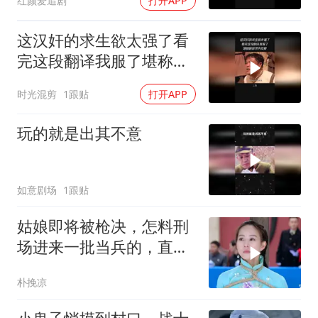
红颜爱追剧
打开APP
这汉奸的求生欲太强了看
完这段翻译我服了堪称翻
译界天花板
时光混剪
1跟贴
打开APP
玩的就是出其不意
如意剧场
1跟贴
姑娘即将被枪决，怎料刑
场进来一批当兵的，直接
包围警察！
朴挽凉