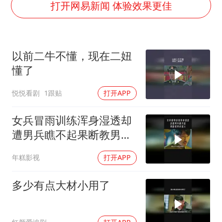
多地要求领导干部带头休假
打开网易新闻 体验效果更佳
关之琳否认与27岁模特的恋情
对话重庆地铁吐血女孩
以前二牛不懂，现在二妞
韩国到底有多热
懂了
村民谈“梅姨”：叫的其实是“媒姨”
悦悦看剧
1跟贴
打开APP
中国“五箭齐发”反制美国
中国经济展现强大韧性和活力
女兵冒雨训练浑身湿透却
遭男兵瞧不起果断教男兵
做人
年糕影视
打开APP
多少有点大材小用了