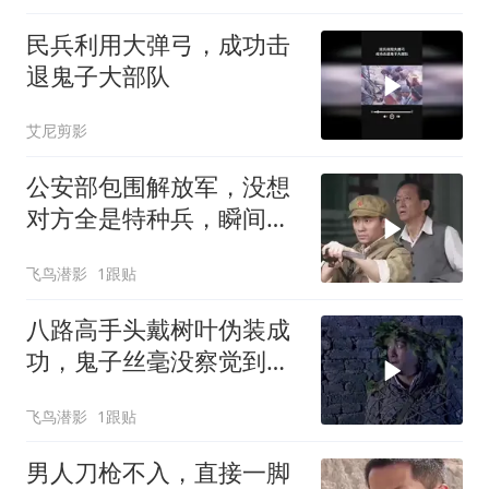
民兵利用大弹弓，成功击
退鬼子大部队
艾尼剪影
公安部包围解放军，没想
对方全是特种兵，瞬间拿
下对方
飞鸟潜影
1跟贴
八路高手头戴树叶伪装成
功，鬼子丝毫没察觉到，
鬼子要惨了
飞鸟潜影
1跟贴
男人刀枪不入，直接一脚