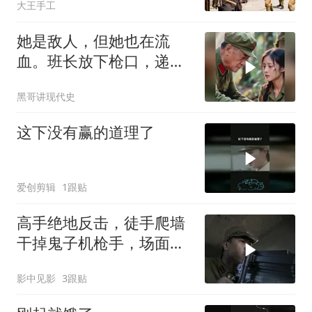
大王手工
她是敌人，但她也在流
血。班长放下枪口，递出
绷带，那一刻
黑哥讲现代史
这下没有赢的道理了
爱创剪辑
1跟贴
高手绝地反击，徒手爬墙
干掉鬼子机枪手，场面太
精彩了
影中见影
3跟贴