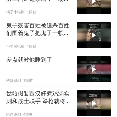
团灭
橘子小猫剧
1跟贴
鬼子残害百姓被追杀百姓
们围着鬼子把鬼子一顿暴
揍
小羊看电影
1跟贴
差点就被他睡到了
阿缸追剧
1跟贴
姑娘假装跟汉奸煮鸡汤实
则和战士联手 举枪就将汉
奸控制住了
阿佳说剧
4跟贴