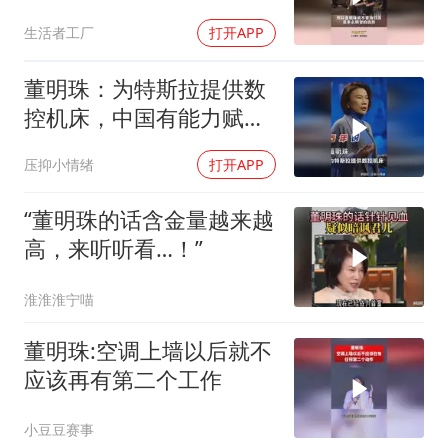
董明珠拒用海归派
生活者工厂
打开APP
董明珠：为特斯拉提供数
控机床，中国有能力赋能
世界
压抑小情绪
打开APP
“董明珠的话含金量越来越
高，来听听看…！”
淮淮淮宁喵
董明珠:空调上墙以后就不
应该再有第二个工作
小豆豆赛事