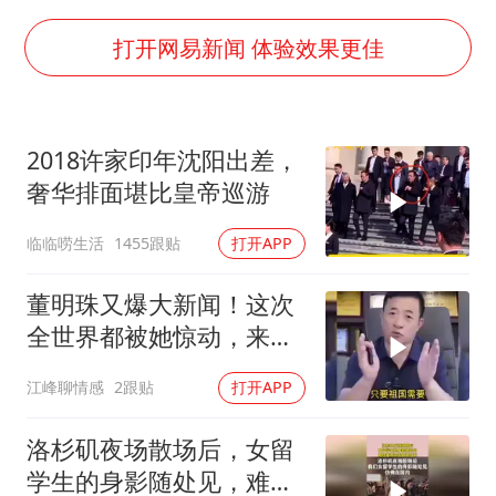
打开网易新闻 体验效果更佳
2018许家印年沈阳出差，
奢华排面堪比皇帝巡游
临临唠生活
1455跟贴
打开APP
董明珠又爆大新闻！这次
全世界都被她惊动，来听
大哥怎么说
江峰聊情感
2跟贴
打开APP
洛杉矶夜场散场后，女留
学生的身影随处见，难怪