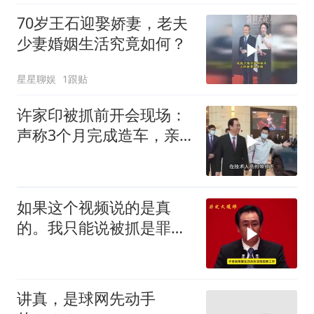
70岁王石迎娶娇妻，老夫
少妻婚姻生活究竟如何？
星星聊娱
1跟贴
许家印被抓前开会现场：
声称3个月完成造车，亲
自试驾恒驰汽
如果这个视频说的是真
的。我只能说被抓是罪有
应得，是他享受
讲真，是球网先动手