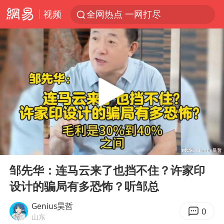
视频
全网热点 一网打尽
00:00
09:34
Play
Ent
full
邹先华：连马云来了也挡不住？许家印
设计的骗局有多恐怖？听邹总
Genius昊哲
0
山东