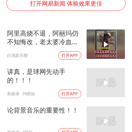
粉笔教育发布“自曝式”公开信
打开网易新闻 体验效果更佳
广岛核爆81周年央视播《奥本海默》
四川宜宾市高县发生4.9级地震
阿里高烧不退，阿丽玛仍
公司“上四休三”但要降薪1000元
不知悔改，老太婆冷血引
国民党推出AI发言人“郑小文”
众怒
白浅娱乐聊
打开APP
A股收盘：三大指数均涨超1%
“中国蔬菜之乡”最高温达41.8℃
讲真，是球网先动手
如何把百年大党建设得更加坚强有力？
的！！！
新媒体
39跟贴
打开APP
论背景音乐的重要性！！