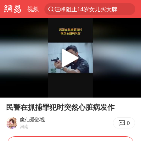
视频
汪峰阻止14岁女儿买大牌
上半年我国机械工业经济运行稳中有进
朱雨玲晋级WTT横滨冠军赛女单八强
女子开一天一夜空调后二氧化碳中毒
美国将对多晶硅衍生品加征15%关税
佛山通报笔试前13被淘汰后5名进体检
泰国校园枪击案死亡人数升至7人
00:00
00:46
陕西省委书记赶赴柞水县杏坪镇
Play
Ent
full
女孩摆摊卖菌子时收到北大通知书
民警在抓捕罪犯时突然心脏病发作
年内第一高价股今日打新
魔仙爱影视
0
河南
改名后的“青海拉面”店