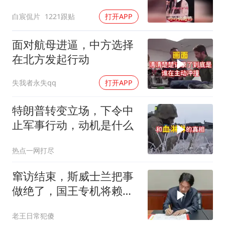
愤又温暖
白宸侃片
1221跟贴
打开APP
面对航母进逼，中方选择
在北方发起行动
失我者永失qq
打开APP
特朗普转变立场，下令中
止军事行动，动机是什么
热点一网打尽
窜访结束，斯威士兰把事
做绝了，国王专机将赖清
德连夜送回台岛
老王日常犯傻