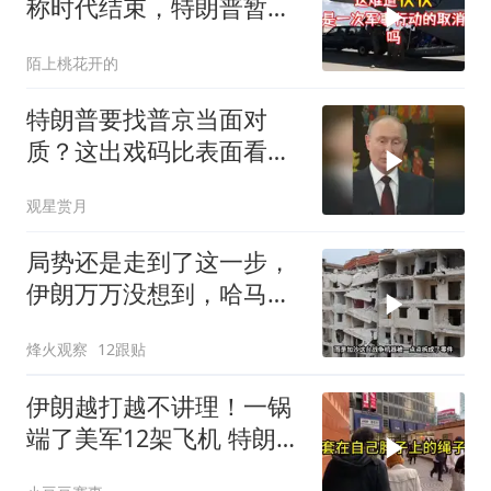
称时代结束，特朗普暂不
攻伊朗
陌上桃花开的
特朗普要找普京当面对
质？这出戏码比表面看起
来复杂得多
观星赏月
局势还是走到了这一步，
伊朗万万没想到，哈马斯
居然跪在了黎明前
烽火观察
12跟贴
伊朗越打越不讲理！一锅
端了美军12架飞机 特朗普
只剩一个问题