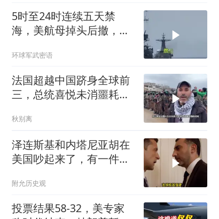
5时至24时连续五天禁
海，美航母掉头后撤，黄
岩岛大局已定
环球军武密语
法国超越中国跻身全球前
三，总统喜悦未消噩耗降
临
秋别离
泽连斯基和内塔尼亚胡在
美国吵起来了，有一件事
让他俩都很愤怒
附允历史观
投票结果58-32，美专家