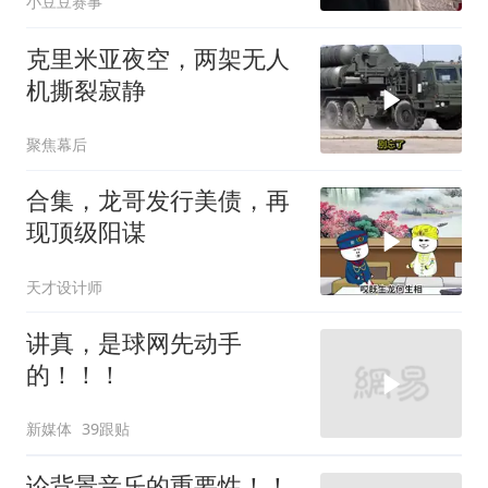
小豆豆赛事
克里米亚夜空，两架无人
机撕裂寂静
聚焦幕后
合集，龙哥发行美债，再
现顶级阳谋
天才设计师
讲真，是球网先动手
的！！！
新媒体
39跟贴
论背景音乐的重要性！！