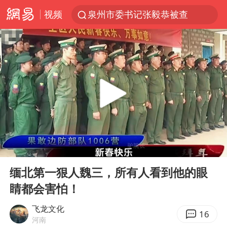
视频
泉州市委书记张毅恭被查
台风白海豚已进入24小时警戒线
全球首个长时储能一体化产业园量产
台风白海豚或吞并鲸鱼 登陆地点更新
四川宜宾市高县4.9级地震致1人死亡
名创优品回应女子吐槽内裤质量差
中巨芯：上半年归母净利润1405.77万元
00:00
02:42
中国女篮70-67险胜尼日利亚女篮
Play
Ent
full
U17国足点球大战淘汰河床晋级决赛
缅北第一狠人魏三，所有人看到他的眼
睛都会害怕！
国防部：坚决反制任何闹海挑衅图谋
胡彦斌韩磊 谁帮谁
飞龙文化
16
河南