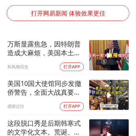
胡彦斌获《歌手2026》歌王
秋天的第一杯奶茶到底有多火
打开网易新闻 体验效果更佳
38岁演员求职万岁山NPC成功
我国外贸延续良好增长态势
万斯显露焦急，因特朗普
胜宏科技：股票交易异常波动
造成大麻烦，美国本土有
夯实基础开新局
受袭可能
和风聊历史
打开APP
美国10国大使馆同步发撤
侨警告，全面大战真要来
了？
感谢过往
打开APP
这段脱口秀是后期韩寒式
的文学化文本。荒诞、激