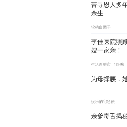
苦寻恩人多
余生
软萌白团子
李佳医院照
嫂一家亲！
生活新鲜市
1跟贴
为母撑腰，
娱乐的宅急便
亲爹毒舌揭