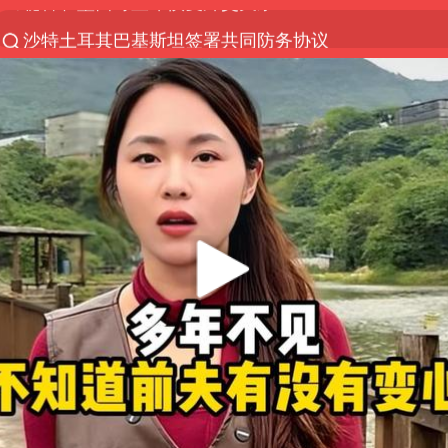
沙特土耳其巴基斯坦签署共同防务协议
“电影+”如何激发千亿级消费新活力？
台风白海豚实时路径
泉州市委书记张毅恭被查
全球首个长时储能一体化产业园量产
四川宜宾市高县4.9级地震致1人死亡
胜宏科技：股票交易异常波动
名创优品回应女子吐槽内裤质量差
中巨芯：上半年归母净利润1405.77万元
中国女篮70-67险胜尼日利亚女篮
U17国足点球大战淘汰河床晋级决赛