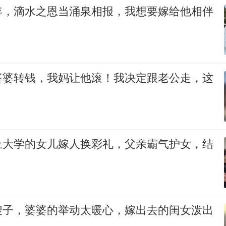
年，滴水之恩当涌泉相报，我想要嫁给他相伴
婆婆转钱，我妈让他滚！我决定跟老公走，这
上大学的女儿嫁人换彩礼，父亲霸气护女，结
嫂子，婆婆的举动太暖心，嫁出去的闺女泼出