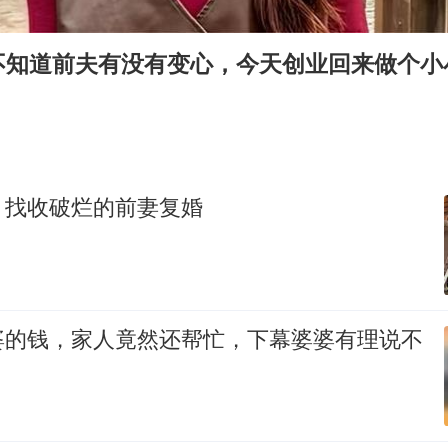
国防部：中国军队坚决反制任何闹海挑衅图谋
美股存储板块集体大跌
不知道前夫有没有变心，今天创业回来做个小
“新疆阿勒泰八月能滑雪”不实
日本试射“战斧”导弹，国防部回应
胡彦斌韩磊 谁帮谁
胡彦斌获《歌手2026》歌王
，找收破烂的前妻复婚
秋天的第一杯奶茶到底有多火
夯实基础开新局
婆的钱，家人竟然还帮忙，下幕婆婆有理说不