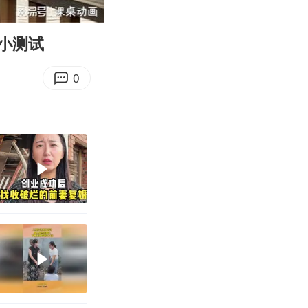
08:26
Enter
fullscreen
小测试
0