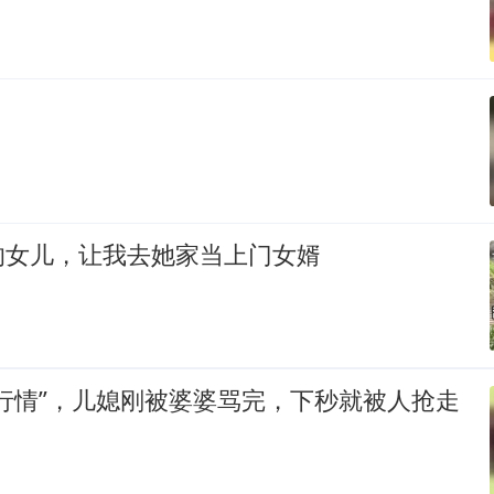
的女儿，让我去她家当上门女婿
行情”，儿媳刚被婆婆骂完，下秒就被人抢走