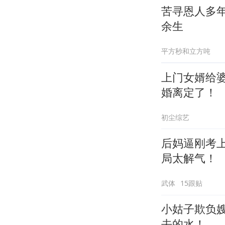
苦寻恩人多
余生
平方秒和立方吨
上门女婿给
婚离定了！
初尘综艺
后妈逼刚考
局太解气！
武体
15跟贴
小姑子欺负
去的水！