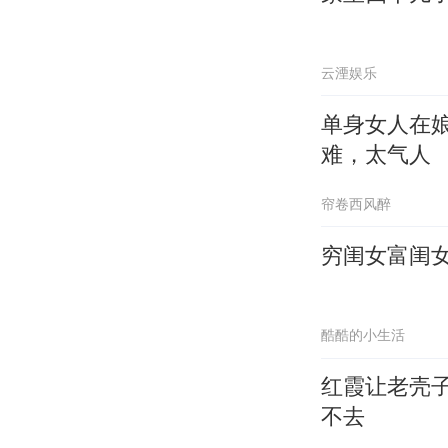
云湮娱乐
单身女人在
难，太气人
帘卷西风醉
穷闺女富闺
酷酷的小生活
红霞让老壳
不去