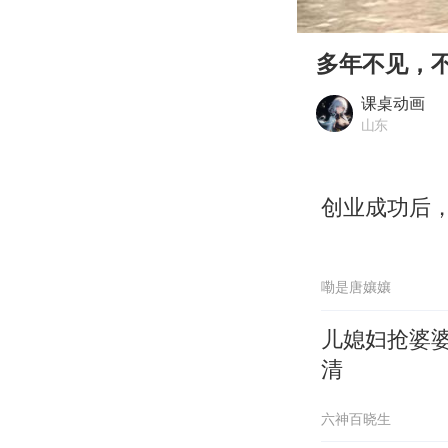
00:00
Play
多年不见，
课桌动画
山东
创业成功后
嘞是唐孃孃
儿媳妇抢婆
清
六神百晓生