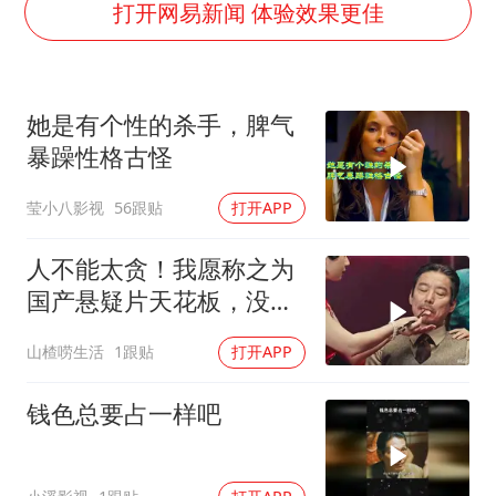
男子结婚8年3个女儿均非亲生
打开网易新闻 体验效果更佳
男子杀人后逃进深山21年活得像野人
985博士后被曝在妻子孕期出轨后续
她是有个性的杀手，脾气
公司“上四休三”但要降薪1000元
暴躁性格古怪
47岁妈妈突然产女 26岁女儿：很震惊
莹小八影视
56跟贴
打开APP
如何把百年大党建设得更加坚强有力？
人不能太贪！我愿称之为
国产悬疑片天花板，没有
之一！太烧脑了！
山楂唠生活
1跟贴
打开APP
钱色总要占一样吧