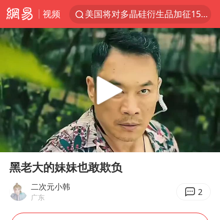
视频
美国将对多晶硅衍生品加征15%关税
泰交通部副部长回应中国人遭歧视手势
改名后的“青海拉面”店
勒沃库森U17主帅盛赞赵松源
台军“汉光秀”开场闹剧多
段绚竞因公牺牲 年仅44岁
1岁宝宝碰坏纸巾盒 宝妈被索赔924元
00:00
03:38
女子开一天一夜空调后二氧化碳中毒
Play
Ent
full
97岁英国奶奶飞上天再破吉尼斯纪录
黑老大的妹妹也敢欺负
“空调24小时开着更省电”不实
二次元小韩
2
广东
“不建议大家买深色蛋糕”