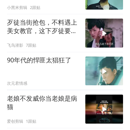
小黑米剪辑
2跟贴
歹徒当街抢包，不料遇上
美女教官，这下歹徒要惨
了
飞鸟潜影
7跟贴
90年代的悍匪太猖狂了
次元君情感
老娘不发威你当老娘是病
猫
爱创剪辑
1跟贴