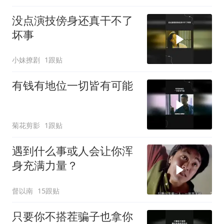
没点演技傍身还真干不了
坏事
小妹撩剧
1跟贴
有钱有地位一切皆有可能
菊花剪影
1跟贴
遇到什么事或人会让你浑
身充满力量？
督以南
15跟贴
只要你不搭茬骗子也拿你