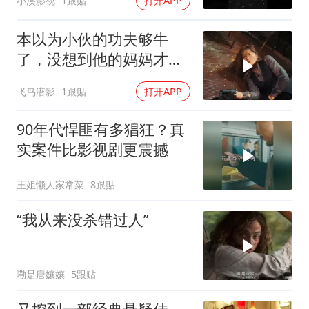
小溪影视
1跟贴
打开APP
本以为小伙的功夫够牛
了，没想到他的妈妈才是
绝世高手
飞鸟潜影
1跟贴
打开APP
90年代悍匪有多猖狂？真
实案件比影视剧更震撼
王姐懒人家常菜
8跟贴
“我从来没杀错过人”
嘞是唐孃孃
5跟贴