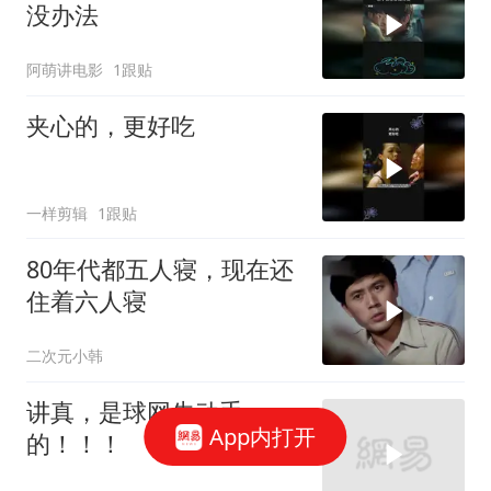
没办法
阿萌讲电影
1跟贴
夹心的，更好吃
一样剪辑
1跟贴
80年代都五人寝，现在还
住着六人寝
二次元小韩
讲真，是球网先动手
App内打开
的！！！