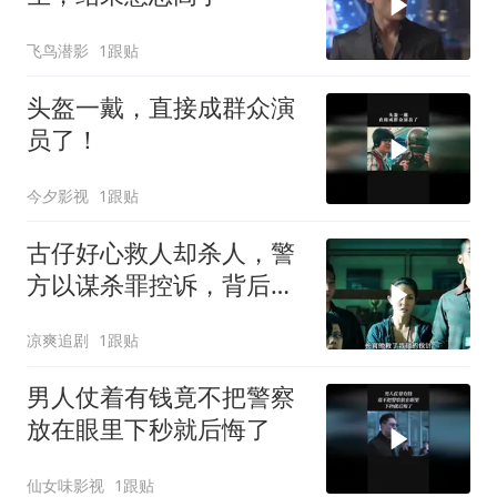
飞鸟潜影
1跟贴
头盔一戴，直接成群众演
员了！
今夕影视
1跟贴
古仔好心救人却杀人，警
方以谋杀罪控诉，背后真
相引深思
凉爽追剧
1跟贴
男人仗着有钱竟不把警察
放在眼里下秒就后悔了
仙女味影视
1跟贴