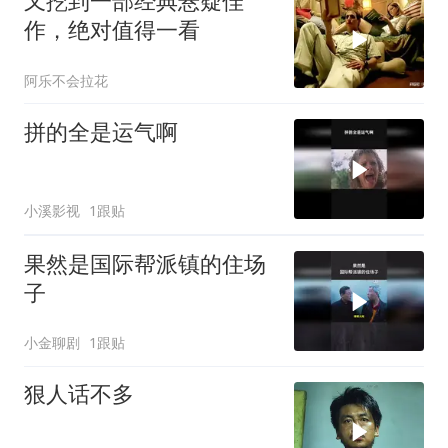
又挖到一部经典悬疑佳
作，绝对值得一看
阿乐不会拉花
拼的全是运气啊
小溪影视
1跟贴
果然是国际帮派镇的住场
子
小金聊剧
1跟贴
狠人话不多