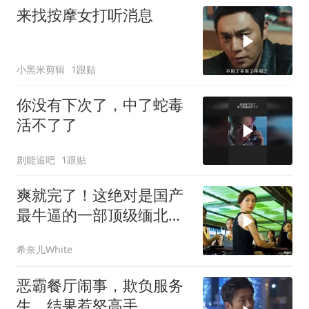
来找按摩女打听消息
小黑米剪辑
1跟贴
你没有下次了，中了蛇毒
活不了了
剧能追吧
1跟贴
爽就完了！这绝对是国产
最牛逼的一部顶级缅北犯
罪电影，全程高能
希奈儿White
恶霸餐厅闹事，欺负服务
生，结果惹怒高手