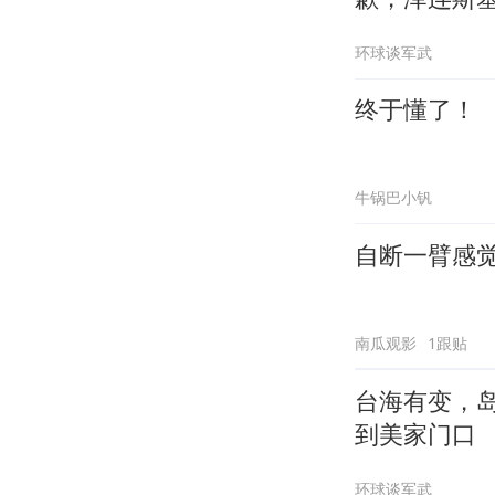
环球谈军武
终于懂了！
牛锅巴小钒
自断一臂感
南瓜观影
1跟贴
台海有变，
到美家门口
环球谈军武