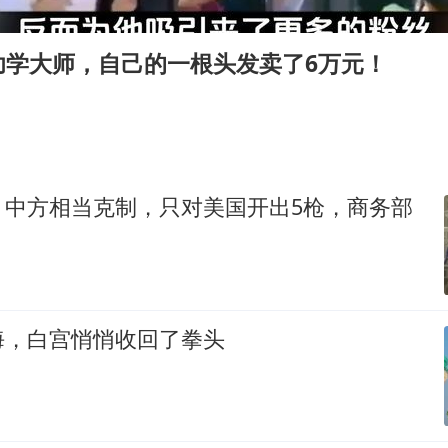
中国女篮70-67险胜尼日利亚女篮
百花奖开幕式
功学大师，自己的一根头发卖了6万元！
美股存储板块集体大跌
胡彦斌韩磊 谁帮谁
我国外贸延续良好增长态势
国防部：中国军队坚决反制任何闹海挑衅图谋
，中方相当克制，只对美国开出5枪，商务部
夯实基础开新局
海，白宫悄悄收回了拳头