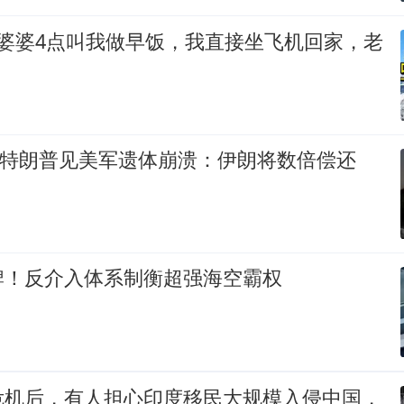
，婆婆4点叫我做早饭，我直接坐飞机回家，老
！
伤！特朗普见美军遗体崩溃：伊朗将数倍偿还
牌！反介入体系制衡超强海空霸权
危机后，有人担心印度移民大规模入侵中国，