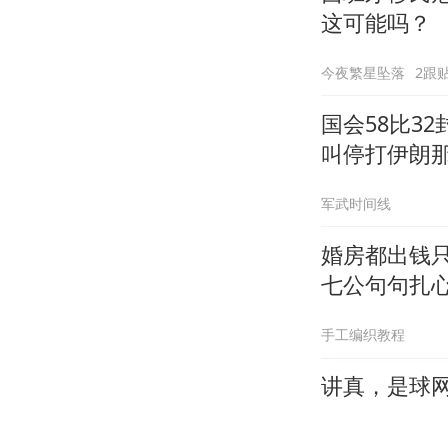
这可能吗？
今夜繁星坠落
2跟
国会58比3
叫停打伊朗
军武时间线
婚房都出钱
七公句句扎
手工编织教程
讲真，是球