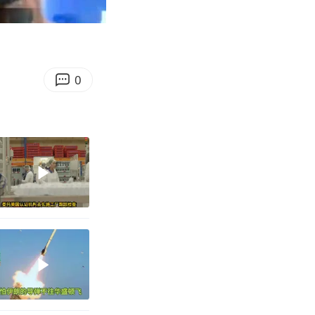
04:53
Enter
fullscreen
0