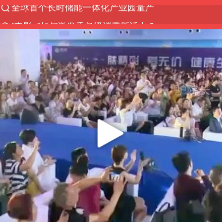
“电影+”如何激发千亿级消费新活力？
台风白海豚已进入24小时警戒线
上海：台风白海豚或将带来龙卷风
38岁演员求职万岁山NPC成功
国乒男单横滨冠军赛全军覆没
四川宜宾高县4.9级地震致1死
秋天的第一杯奶茶到底有多火
中巨芯：上半年归母净利润1405.77万元
东航：国内客票提前14天免费退改
日本试射“战斧”导弹，国防部回应
U17国足三连胜晋级明日之星半决赛