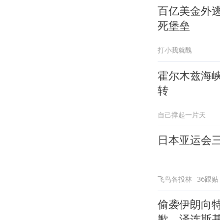
百亿美金外
死堡垒
打小我就醜
霍尔木兹海
转
自己撑起一片天
日本亚运会
飞鸟各投林
36跟贴
偷袭伊朗向
歉，泽连斯