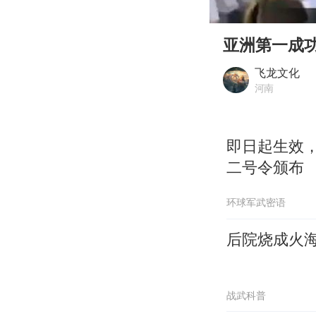
00:00
Play
亚洲第一成
飞龙文化
河南
即日起生效
二号令颁布
环球军武密语
后院烧成火
战武科普