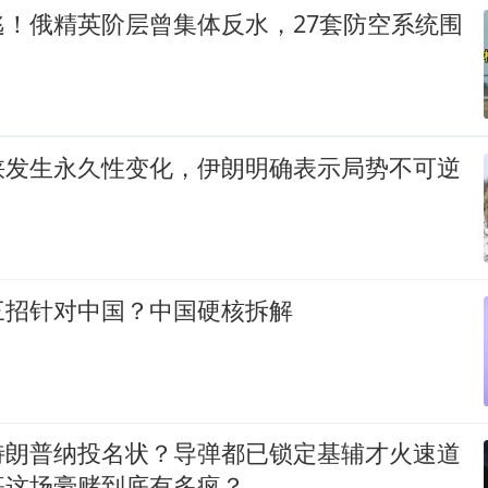
逃！俄精英阶层曾集体反水，27套防空系统围
峡发生永久性变化，伊朗明确表示局势不可逆
三招针对中国？中国硬核拆解
特朗普纳投名状？导弹都已锁定基辅才火速道
基这场豪赌到底有多疯？