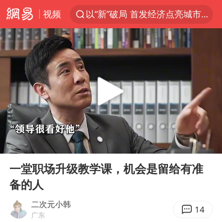
视频
以“新”破局 首发经济点亮城市消费活力
台风白海豚进入48小时警戒线
佛得角门将亮相智利俱乐部主场
中方回应是否在太平洋海底开采稀土
宇树科技发行价格150.80元/股
看守所辅警收受10万获刑1年
宇树科技王兴兴身家有望超200亿元
00:00
09:45
五粮液渠道价一箱上涨近百元
Play
Ent
full
CIA被曝已秘密设立古巴工作组
一堂职场升级教学课，机会是留给有准
备的人
U17国足1分钟轰2球
泰国一女公务员妆容引争议 本人回应
二次元小韩
14
广东