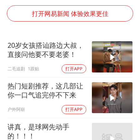
中国养老床位“三连降”
法国下周开始禁止未经同意的电话营销
打开网易新闻 体验效果更佳
多地要求领导干部带头休假
女子利用漏洞0元薅走3000多件家电
20岁女孩搭讪路边大叔，
贵州轮胎子公司获美国退税8136万
直接问他要不要老婆！
东方甄选被判赔偿江小白30万元
二毛追剧
1跟贴
打开APP
奋进开新局 实干挑大梁
热门短剧推荐，这几部让
你一口气追完停不下来
户外阿崭
打开APP
讲真，是球网先动手
的！！！