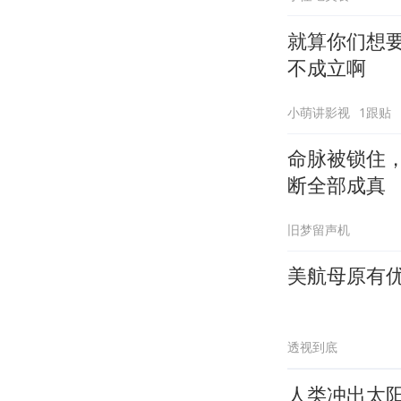
就算你们想要
不成立啊
小萌讲影视
1跟贴
命脉被锁住
断全部成真
旧梦留声机
美航母原有
透视到底
人类冲出太