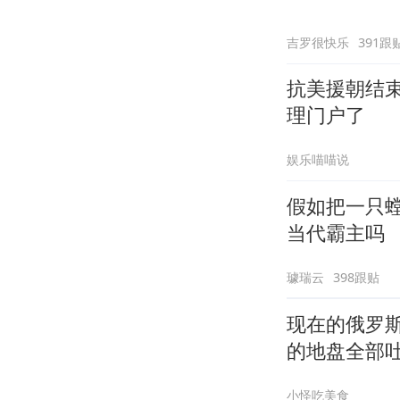
吉罗很快乐
391跟
抗美援朝结
理门户了
娱乐喵喵说
假如把一只螳
当代霸主吗
璩瑞云
398跟贴
现在的俄罗
的地盘全部
小怪吃美食