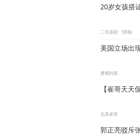
20岁女孩搭
二毛追剧
1跟贴
美国立场出
透视到底
【崔哥天天侃
北美崔哥
郭正亮驳斥