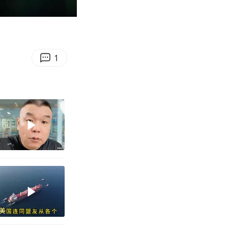
12:19
Enter
fullscreen
1