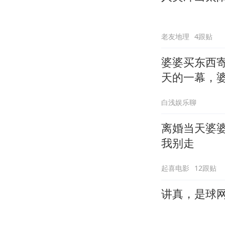
老友地理
4跟贴
婆婆买东西
天的一幕，
白浅娱乐聊
离婚当天婆
我别走
起喜电影
12跟贴
讲真，是球