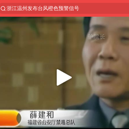
浙江温州发布台风橙色预警信号
解锁各地夏日限定体验
白海豚将正面袭击贯穿浙江
名创优品一次性内裤 颜面尽失
上海明日之星冠军杯调整决赛时间
视频丨中国东方电气集团原党组副书记、董事宋致远
女子网购名牌包发现是自己丢的那只
香港宏福苑火灾或由烟头引起
浙江台州《告全体市民书》
女主硬加吻戏短剧已下架
郑丽文：台湾从来没有“独立”过