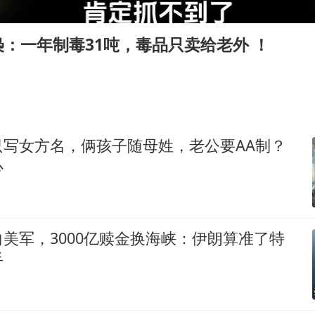
实时追踪台风白海豚
四川宜宾市珙县发生3.4级地震
：一年制毒31吨，毒品只卖给老外 ！
多个明星演唱会取消
女儿为争财产堵门阻挠父亲出殡
男孩参加珠心算比赛气定神闲
上海轮渡全线停航
只写女方名，俩孩子随母姓，老公要AA制？
制冰厂工人旺季能月入一万三
心
人民的健康、体质、幸福一脉相承
美军，3000亿赎金换海峡：伊朗算准了特
手