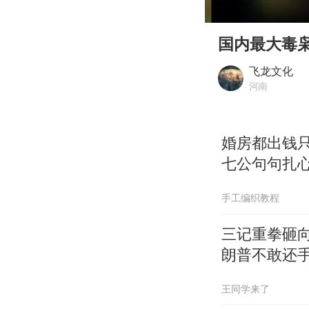
00:00
Play
国内最大毒枭
飞龙文化
河南
婚房都出钱
七公句句扎
手工编织教程
三记重拳砸向
朗普不敢还
王同学来了