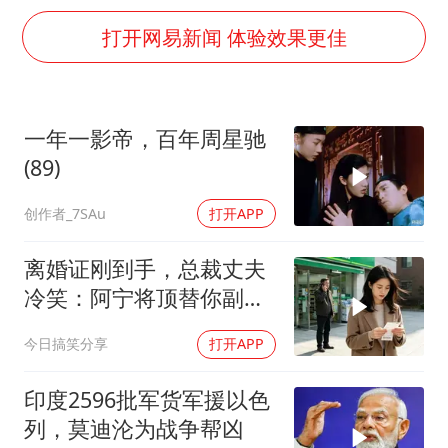
男子杀人后逃进深山21年活得像野人
打开网易新闻 体验效果更佳
985博士后被曝在妻子孕期出轨后续
公司“上四休三”但要降薪1000元
OpenAI为免费用户升级GPT-5.6 Luna
一年一影帝，百年周星驰
47岁妈妈突然产女 26岁女儿：很震惊
(89)
97岁英国奶奶飞上天再破吉尼斯纪录
创作者_7SAu
打开APP
“中国蔬菜之乡”最高温达41.8℃
离婚证刚到手，总裁丈夫
如何把百年大党建设得更加坚强有力？
冷笑：阿宁将顶替你副总
之位，我应好
今日搞笑分享
打开APP
印度2596批军货军援以色
列，莫迪沦为战争帮凶