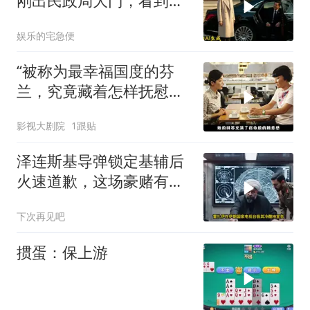
刚出民政局大门，看到我
上了省长爸爸的专车
娱乐的宅急便
“被称为最幸福国度的芬
兰，究竟藏着怎样抚慰人
心的烟火气
影视大剧院
1跟贴
泽连斯基导弹锁定基辅后
火速道歉，这场豪赌有多
疯狂？
下次再见吧
掼蛋：保上游