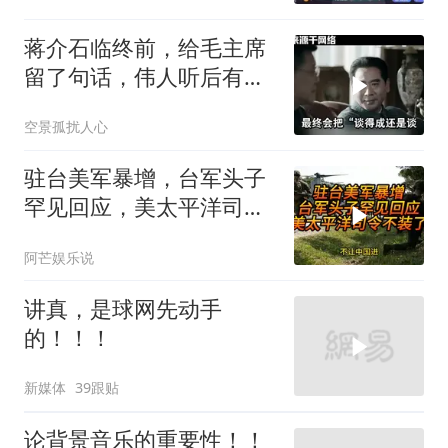
蒋介石临终前，给毛主席
留了句话，伟人听后有什
么样的反应？
空景孤扰人心
驻台美军暴增，台军头子
罕见回应，美太平洋司令
不装了！
阿芒娱乐说
讲真，是球网先动手
的！！！
新媒体
39跟贴
论背景音乐的重要性！！