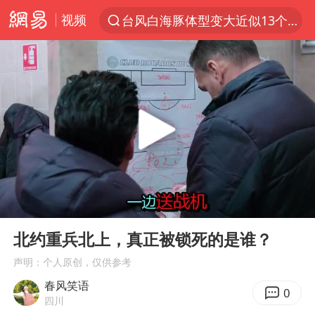
视频
台风白海豚体型变大近似13个浙江面积
夜幕落下 运动上场
泰交通部副部长回应中国人遭歧视手势
改名后的“青海拉面”店
段绚竞因公牺牲 年仅44岁
1岁宝宝碰坏纸巾盒 宝妈被索赔924元
女子开一天一夜空调后二氧化碳中毒
00:00
09:35
男子结婚8年3个女儿均非亲生
Play
Ent
full
“空调24小时开着更省电”不实
北约重兵北上，真正被锁死的是谁？
“不建议大家买深色蛋糕”
声明：个人原创，仅供参考
春风笑语
台风白海豚逼近 暴雨大暴雨来袭
0
四川