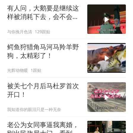
有人问，大鹅要是继续这
样被消耗下去，会不会灭
亡？
与你挽月色清
129跟贴
鳄鱼狩猎角马河马羚羊野
狗，太精彩了！
光辉动物暖
1跟贴
被关七个月后马杜罗首次
开口！
我知道你的眼泪只是一种无奈
老公为女同事逼我离婚，