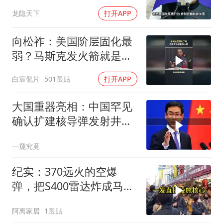
龙隐天下
打开APP
向松祚：美国阶层固化最
弱？马斯克发火箭就是答
案！
白宸侃片
501跟贴
打开APP
大国重器亮相：中国罕见
确认扩建核导弹发射井铸
就“战略底牌”
一窥究竟
纪实：370远火的空爆
弹，把S400雷达炸成马蜂
窝，靶标惨状让台军急眼
阿离家居
1跟贴
了