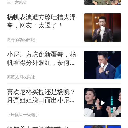
三十六贱笑
杨帆表演遭方琼吐槽太浮
夸，网友：太逗了！
瓜哥的动物日记
小尼、方琼跳新疆舞，杨
帆看得分外眼红，奈何自
己不会跳
离谱见闻收集社
喜欢尼格买提还是杨帆？
月亮姐姐脱口而出小尼，
杨帆听完心都碎了
上班摸鱼一级选手