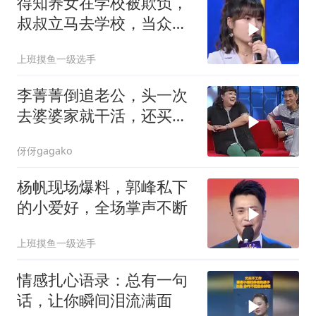
得知养女在学校被欺负，
叔叔立马去学校，当众给
孩子撑腰
上班摸鱼一级选手
李菁菁倒追老公，头一次
去婆婆家就干活，还买了
一车东西！
伢伢gagako
杨帆现场爆料，郭峰私下
的小爱好，全场掌声不断
上班摸鱼一级选手
情感扎心语录：总有一句
话，让你瞬间泪流满面