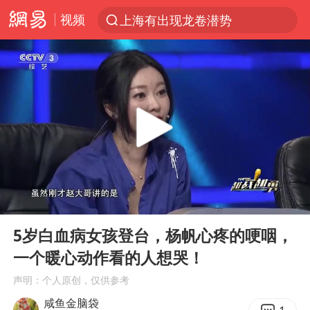
视频
上海有出现龙卷潜势
上半年我国经营主体结构持续优化
王传君 《披荆斩棘》
上海：5号线16号线浦江线全线停运
白海豚预计将在浙江苍南到三门一带登陆
今日15时起福州地铁高架区段停运
国足U17与阿森纳决赛取消 并列冠军
00:00
01:13
王艺迪2-4不敌张本美和止步4强
Play
Ent
full
上门女婿出轨女邻居多年被判重婚罪
5岁白血病女孩登台，杨帆心疼的哽咽，
一个暖心动作看的人想哭！
2025年小学教师减少13.19万
声明：个人原创，仅供参考
王艺迪无缘横滨赛决赛
咸鱼金脑袋