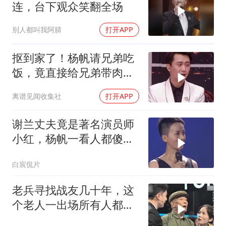
连，台下观众笑翻全场
别人都叫我阿腈
打开APP
抠到家了！杨帆请兄弟吃
饭，竟直接给兄弟带肉包
当主食
离谱见闻收集社
打开APP
谢兰丈夫竟是著名演员师
小红，杨帆一看人都傻
了：你俩是一家啊
白宸侃片
老兵寻找战友几十年，这
个老人一出场所有人都呆
住了