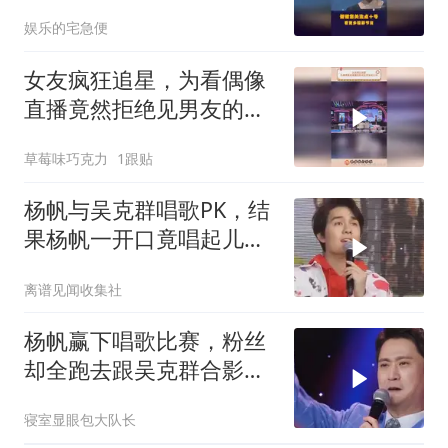
娱乐的宅急便
女友疯狂追星，为看偶像
直播竟然拒绝见男友的父
母
草莓味巧克力
1跟贴
杨帆与吴克群唱歌PK，结
果杨帆一开口竟唱起儿
歌，导演都无奈了
离谱见闻收集社
杨帆赢下唱歌比赛，粉丝
却全跑去跟吴克群合影，
气坏杨帆
寝室显眼包大队长