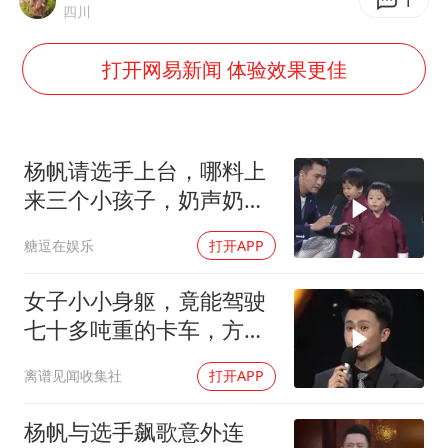
泰国：高度重视中国游客旅游体验
1
四川
上海大部迎大暴雨
打开网易新闻 体验效果更佳
《龙餐馆》 冲奖
蒯曼挺进WTT横滨冠军赛女单四强
以军士兵把枪口对准中国记者
杨帆请选手上台，哪料上
笔试第一被劝弃考涉事副校长被撤职
来三个小孩子，奶声奶气
的给曹颖都萌化了
白海豚5次眼壁置换
糖逗在娱乐
打开APP
构建更高水平的全民健身公共服务体系
女子小小身躯，竟能驾驶
七十多吨重的卡车，方琼
被她震惊住
离谱见闻收集社
打开APP
杨帆与选手飙歌意外连