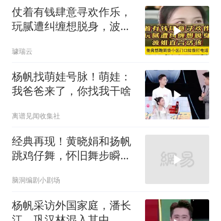
仗着有钱肆意寻欢作乐，
玩腻遭纠缠想脱身，波姐
直言活该！
璩瑞云
杨帆找萌娃号脉！萌娃：
我爸爸来了，你找我干啥
离谱见闻收集社
经典再现！黄晓娟和扬帆
跳鸡仔舞，怀旧舞步瞬间
引爆全场
脑洞编剧小剧场
杨帆采访外国家庭，潘长
江、巩汉林混入其中，硬