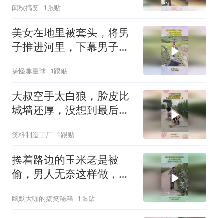
闻秋搞笑
1跟贴
美女在地里被套头，将男
子推进河里，下幕男子想
跑也晚了
搞怪趣星球
1跟贴
大叔空手太白狼，脸皮比
城墙还厚，没想到最后空
欢喜一场
笑料制造工厂
1跟贴
挨着路边的玉米老是被
偷，男人无奈这样做，伤
敌一千自损八百
幽默大咖的搞笑秘籍
1跟贴