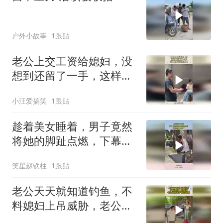
户外小故事
1跟贴
老公上交工资给媳妇，没
想到还留了一手，这样家
庭应该很和睦！
小汪爱搞笑
1跟贴
趁着美女睡着，男子竟然
将她的脚趾点燃，下幕美
女太疼了！
笑星赵铁柱
1跟贴
老公天天就知道钓鱼，不
料媳妇上吊威胁，老公踹
掉凳子那刻傻眼