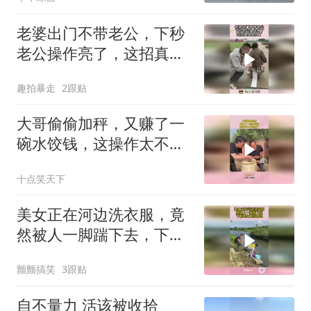
老婆出门不带老公，下秒
老公操作亮了，这招真是
太损了！
趣拍暴走
2跟贴
大哥偷偷加秤，又赚了一
碗水饺钱，这操作太不地
道了！
十点笑天下
美女正在河边洗衣服，竟
然被人一脚踹下去，下幕
美女直接傻眼
颤颤搞笑
3跟贴
自不量力 活该被收拾