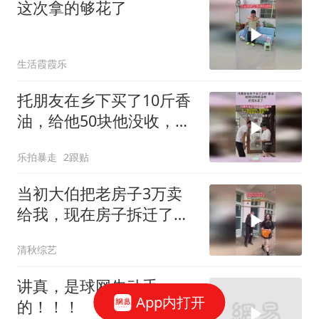
这次拿的够花了
生活霞霞乐
托朋友在乡下买了10斤香
油，给他50块他没收，还
扭头走了！
乐拍暴走
2跟贴
当初大伯把老房子3万卖
给我，现在房子拆迁了，
我给了大伯10万
清秋综艺
讲真，是球网先动手
App内打开
的！！！