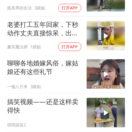
立马给它盖上！
面具男的生活
3跟贴
打开APP
老婆打工五年回家，下秒
动作丈夫直接惊呆，出去
后直接拉黑
趣笑魔法师
1跟贴
打开APP
聊聊各地婚嫁风俗，嫁姑
娘还有这些礼节
一顿八斤米
3跟贴
搞笑视频——还是这样卖
得快
琪琪搞笑2