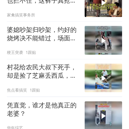
也拦不住，这裤子真抢
手！
家禽搞笑事务所
婆媳吵架归吵架，约好的
烧烤决不能错过，场面实
在是笑不活！
梗王突袭
1跟贴
村花给农民大叔下死手，
却是捡了芝麻丢西瓜，做
人别只顾眼前利益
焦点看搞笑
1跟贴
凭直觉，谁才是他真正的
老婆？
华年综艺