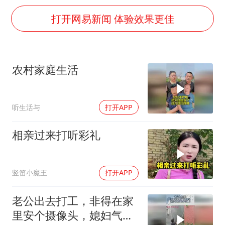
村民谈“梅姨”：叫的其实是“媒姨”
打开网易新闻 体验效果更佳
泰国一女公务员妆容引争议 本人回应
郑国霖回应去景区上班被保安拦下
感觉全东北都在等7号
农村家庭生活
东方甄选被判赔偿江小白30万元
奋进开新局 实干挑大梁
听生活与
打开APP
相亲过来打听彩礼
竖笛小魔王
打开APP
老公出去打工，非得在家
里安个摄像头，媳妇气得