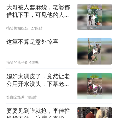
大哥被人套麻袋，老婆都
借机下手，可见他的人品
有多差！
搞笑梅姐姐姐
27跟贴
这算不算是意外惊喜
搞笑的燕子8
4跟贴
媳妇太调皮了，竟然让老
公用开水洗头，下幕老公
反应亮了
笑翻全场秀
1跟贴
婆婆见到吃就抢，李佳拦