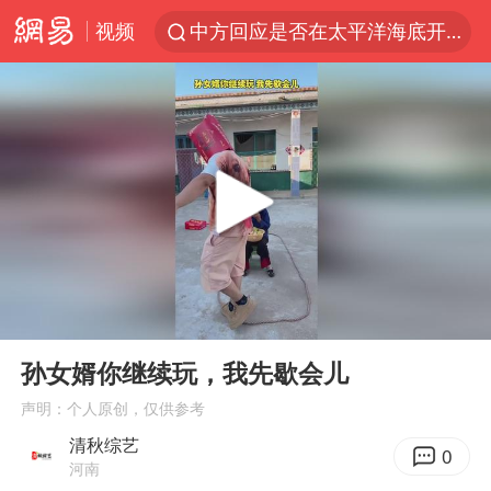
视频
中方回应是否在太平洋海底开采稀土
宇树科技发行价格150.80元/股
外交部发言人就广岛核爆81周年等答记者问
吉林一“温度计大楼”读数爆表
贵州轮胎子公司获美国退税8136万
台风白海豚影响中国已成定局
我国编制完成新版全月地质图
00:00
00:17
中国五箭齐发反制美国
Play
Ent
full
27岁女子成组织卖淫集团主犯被通缉
孙女婿你继续玩，我先歇会儿
女子利用漏洞0元薅走3000多件家电
声明：个人原创，仅供参考
清秋综艺
多地要求领导干部带头休假
0
河南