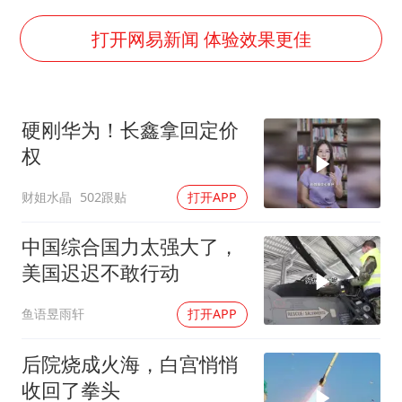
世界第1特鲁姆普斯诺克中国赛一轮游
新疆一婚礼线上邀请引热议
打开网易新闻 体验效果更佳
《龙餐馆》 冲奖
上门女婿出轨女邻居多年被判重婚罪
硬刚华为！长鑫拿回定价
构建更高水平的全民健身公共服务体系
权
韩军前线部队连曝丑闻
财姐水晶
502跟贴
打开APP
云南一男子胃中取出180颗铁钉
奋力开创中国式现代化建设新局面
中国综合国力太强大了，
美国迟迟不敢行动
鱼语昱雨轩
打开APP
后院烧成火海，白宫悄悄
收回了拳头