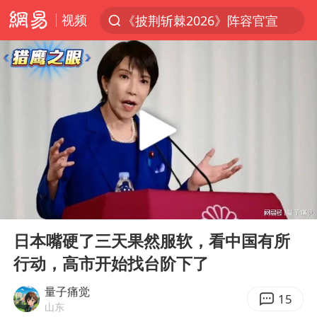
视频
《披荆斩棘2026》阵容官宣
上半年我国经营主体结构持续优化
俄称边境州遭乌大规模袭击已致13伤
杭州机场已取消航班388架次
于东来回应胖东来近25年老店年底关闭
浙江省委书记：该停下的坚决停下来
中国籍豪华游艇富商之子在泰国被杀
00:00
04:25
白海豚北上或致京津冀暴雨
Play
Ent
full
美将每月供乌爱国者拦截导弹
日本嘴硬了三天果然服软，看中国有所
行动，高市开始找台阶下了
国足U17与阿森纳决赛取消 并列冠军
10余省份将出现强风雨 局地特大暴雨
量子痛觉
15
山东