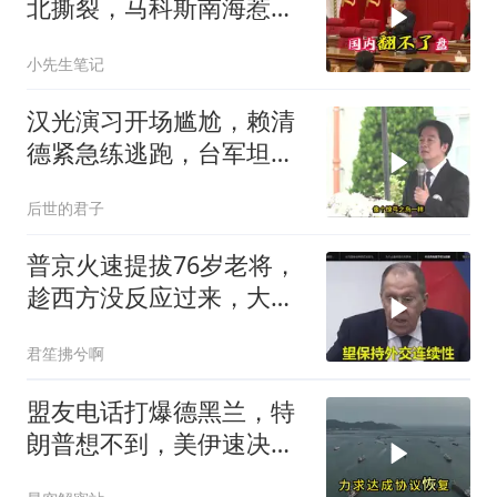
北撕裂，马科斯南海惹
火，中方水炮教做人
小先生笔记
汉光演习开场尴尬，赖清
德紧急练逃跑，台军坦克
掉零件
后世的君子
普京火速提拔76岁老将，
趁西方没反应过来，大鹅
外交要动真格了
君笙拂兮啊
盟友电话打爆德黑兰，特
朗普想不到，美伊速决
战，怎么就打成了一部连