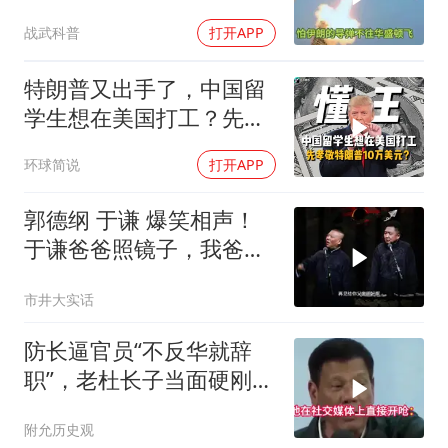
战武科普
打开APP
特朗普又出手了，中国留
学生想在美国打工？先孝
敬他10万美元再说
环球简说
打开APP
郭德纲 于谦 爆笑相声！
于谦爸爸照镜子，我爸爸
东方不败呀，两口子长反
市井大实话
了
防长逼官员“不反华就辞
职”，老杜长子当面硬刚：
你凭什么？
附允历史观