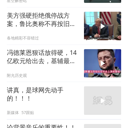
星空解密站
续剧？
美方强硬拒绝俄停战方
案，鲁比奥称不再按旧路
线谈判
各地精彩不容错过
冯德莱恩狠话放得硬，14
亿欧元给出去，基辅最缺
的东西却一样没补上
附允历史观
讲真，是球网先动手
的！！！
新媒体
57跟贴
论背景音乐的重要性！！