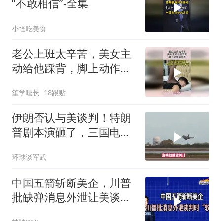
“不敢相信”-全集
小怪吃美食
老公上班太辛苦，美女主
动给他踩背，脚上动作太
熟练！
笙学嘻长
18跟贴
伊朗否认与美谈判！特朗
普剧本演砸了，三国电话
打爆德黑兰表忠心
环球谈军武
中国五箭斩断美企，川普
批缺弹消息外泄让美谈判
时“软弱”｜介文汲.郭正亮.