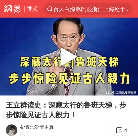
台风白海豚闭眼浙江上海处于危险半圆
视频
“China Cool”火了，老外爱上中国避暑游
香港宏福苑火灾或由烟头引起
张本智和：零封向鹏不意外
浙江海事局启动Ⅰ级防台应急响应
云南一地村民过火把节意外灼伤16人
泰国初中生饮弹自尽前开了26枪
00:00
06:44
本田首次将整车平台外包给印度企业
Play
Ent
用AI造出新病毒意味着什么
full
王立群读史：深藏太行的鲁班天梯，步
浙江最强风雨时段已锁定
步惊险见证古人毅力！
上半年国内居民出游人次34.63亿
友情比爱情更真
4
四川
微信新功能：你可以“撤回”你的撤回