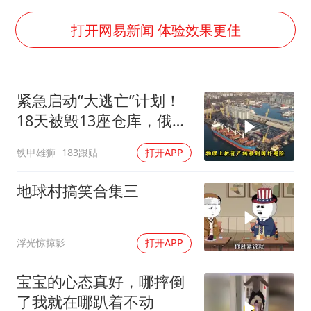
台州《告全体市民书》：非必要不外出
打开网易新闻 体验效果更佳
女子被狗舔脚确诊三级暴露 医生回应
多所幼师院校开设养老专业
紧急启动“大逃亡”计划！
泰国校园枪击事件已致8死30余伤
18天被毁13座仓库，俄电
刘伟任延安市委常委、市纪委书记
商巨头被逼无奈，出此下
铁甲雄狮
183跟贴
打开APP
老人被城管撞倒后离世亲属质疑记录仪
策
习近平心系体育强国建设
地球村搞笑合集三
浮光惊掠影
打开APP
宝宝的心态真好，哪摔倒
了我就在哪趴着不动