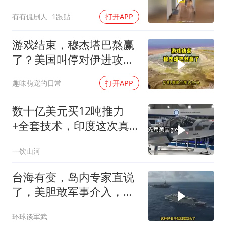
有有侃剧人
1跟贴
打开APP
游戏结束，穆杰塔巴熬赢
了？美国叫停对伊进攻，
让中俄擦了把汗水
趣味萌宠的日常
打开APP
数十亿美元买12吨推力
+全套技术，印度这次真
要搞定航发
一饮山河
台海有变，岛内专家直说
了，美胆敢军事介入，战
场将推到美家门口
环球谈军武