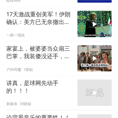
蛙哇WW
栗正杰｜辣晚报20260807
17天激战重创美军！伊朗
确认：美方已无奈撤出两
处军事基地
一曲一场談
家宴上，被婆婆当众扇三
巴掌，我装傻没还手，悄
悄卖别墅搬家，8天后丈
户外阿毽
1跟贴
夫全家10人被新户主请出
家门
讲真，是球网先动手
的！！！
新媒体
39跟贴
论背景音乐的重要性！！