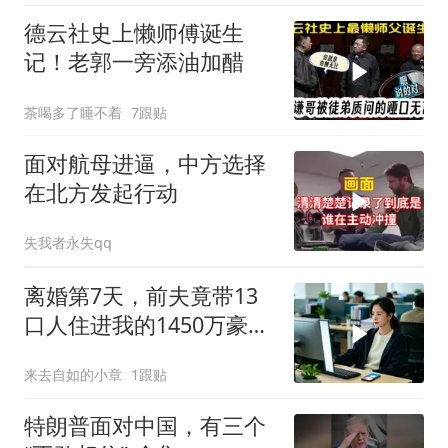
德云社史上懒师傅诞生
记！老郭一旁添油加醋
茶喝多了睡不着
7跟贴
面对航母进逼，中方选择
在北方发起行动
失我者永失qq
离婚第7天，前夫竟带13
口人住进我的1450万豪
宅，一开门全傻眼
来去自如的小章
1跟贴
特朗普面对中国，有三个