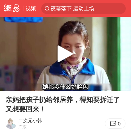
视频
夜幕落下 运动上场
美国将对多晶硅衍生品加征15%关税
泰交通部副部长回应中国人遭歧视手势
改名后的“青海拉面”店
勒沃库森U17主帅盛赞赵松源
台军“汉光秀”开场闹剧多
段绚竞因公牺牲 年仅44岁
00:00
03:07
1岁宝宝碰坏纸巾盒 宝妈被索赔924元
Play
Ent
full
女子开一天一夜空调后二氧化碳中毒
亲妈把孩子扔给邻居养，得知要拆迁了
又想要回来！
97岁英国奶奶飞上天再破吉尼斯纪录
“空调24小时开着更省电”不实
二次元小韩
0
广东