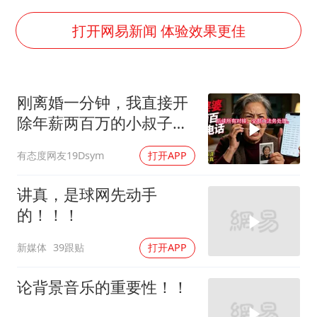
“不建议大家买深色蛋糕”
男子结婚8年3个女儿均非亲生
打开网易新闻 体验效果更佳
男子杀人后逃进深山21年活得像野人
985博士后被曝在妻子孕期出轨后续
刚离婚一分钟，我直接开
公司“上四休三”但要降薪1000元
除年薪两百万的小叔子，
47岁妈妈突然产女 26岁女儿：很震惊
前婆婆打两百通电
有态度网友19Dsym
打开APP
如何把百年大党建设得更加坚强有力？
讲真，是球网先动手
的！！！
新媒体
39跟贴
打开APP
论背景音乐的重要性！！