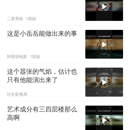
二舅剪辑
1跟贴
这是小岳岳能做出来的事
阿萌讲电影
1跟贴
这个嚣张的气焰，估计也
只有他能演出来了
社长影视局
艺术成分有三四层楼那么
高啊