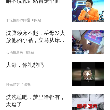
咱不说韩红站台走个面
邮轮摄影师阿嗵
8跟贴
沈腾赖床不起，岳母发火
放他的小品，立马从床上
惊醒！
心动投递员
1跟贴
大哥，你礼貌吗
时光混剪
1跟贴
洗洗睡吧，梦里啥都有，
太逗了