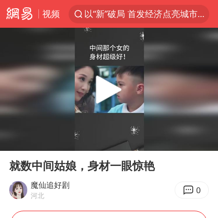
视频
以“新”破局 首发经济点亮城市消费活力
中方回应是否在太平洋海底开采稀土
宇树科技发行价格150.80元/股
泰国一女公务员妆容引争议 本人回应
外交部发言人就广岛核爆81周年等答记者问
贵州轮胎子公司获美国退税8136万
吉林一“温度计大楼”读数爆表
00:00
00:57
台风白海豚影响中国已成定局
Play
Ent
full
扎哈罗娃批广岛市长不提美国原子弹
就数中间姑娘，身材一眼惊艳
27岁女子成组织卖淫集团主犯被通缉
魔仙追好剧
0
河北
我国编制完成新版全月地质图