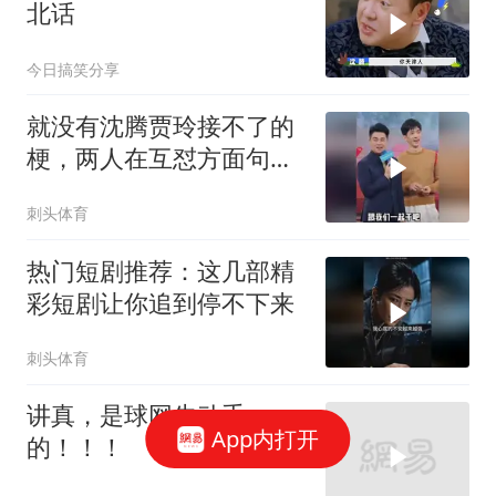
北话
今日搞笑分享
就没有沈腾贾玲接不了的
梗，两人在互怼方面句句
都是神回复
刺头体育
热门短剧推荐：这几部精
彩短剧让你追到停不下来
刺头体育
讲真，是球网先动手
App内打开
的！！！