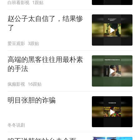
白班看影视
1跟贴
赵公子太自信了，结果惨
了
爱豆观影
3跟贴
高端的黑客往往用最朴素
的手法
疯癫影视
16跟贴
明目张胆的诈骗
冬冬说剧