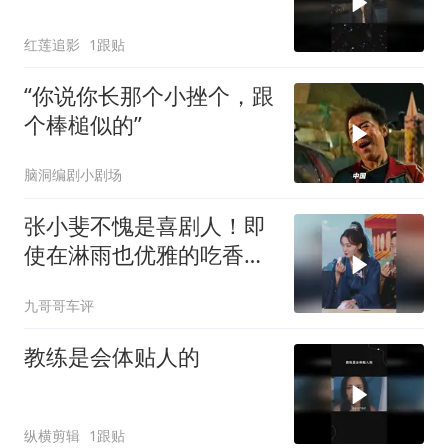
红莲追影
1跟贴
“你说你长那个小挫个，跟
个棒槌似的”
脑洞编剧小剧场
张小斐不愧是喜剧人！即
使在淋雨也优雅的吃香
蕉，心态也太好了
九哥哥车评
教练是会体贴人的
纵横剪辑
1跟贴