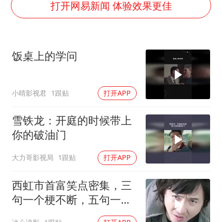
U17国足1分钟轰2球
打开网易新闻 体验效果更佳
女子利用漏洞0元薅走3000多件家电
80后女柜员逆袭成4200亿银行副行长
饭桌上的学问
24小时不关空调 电费会更低吗
东方甄选被判赔偿江小白30万元
小晴影视君
1跟贴
打开APP
村民谈“梅姨”：叫的其实是“媒姨”
奋进开新局 实干挑大梁
雪铁龙：开庭的时候带上
你的破油门
大力哥影视局
1跟贴
打开APP
西虹市首富笑点密集，三
句一个梗不断，五句一个
坑连连