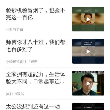
验钞机验冒烟了，也验不
完这一百亿
小叮当剪辑
师傅你才八十难，我们都
七百多难了
小暖暖追剧社
1跟贴
全家拥有超能力，生活体
验大不同，日常趣事连连
看
捡影
4跟贴
太公没想到还有这一劫