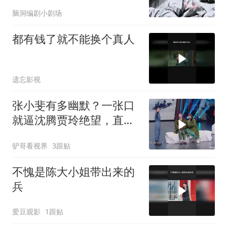
脑洞编剧小剧场
都有钱了就不能换个真人
遗忘影视
张小斐有多幽默？一张口
就逼沈腾贾玲绝望，直
呼：比我还能抖包
驴哥看视界
3跟贴
不愧是陈大小姐带出来的
兵
爱豆观影
1跟贴