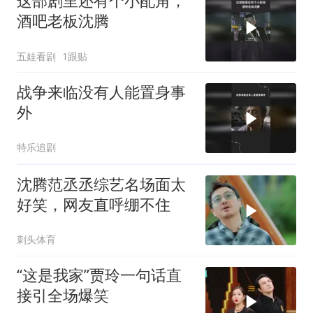
这部剧里还有个小配角，
酒吧老板沈腾
五娃看剧
1跟贴
战争来临没有人能置身事
外
特乐追剧
沈腾范丞丞综艺名场面太
好笑，网友直呼绷不住
刺头体育
“这是我家”贾玲一句话直
接引全场爆笑