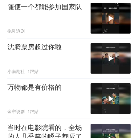
随便一个都能参加国家队
拖鞋追剧
沈腾票房超过你啦
小南剧社
1跟贴
万物都是有价格的
金帘说剧
1跟贴
当时在电影院看的，全场
的人几乎笑的嗓子都哑了