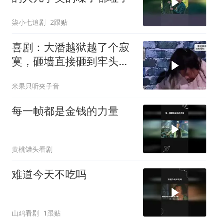
柒小七追剧
2跟贴
喜剧：大潘越狱越了个寂
寞，砸墙直接砸到牢头面
前，观众笑弯了
米果只听夹子音
每一帧都是金钱的力量
黄桃罐头看剧
难道今天不吃吗
山鸡看剧
1跟贴