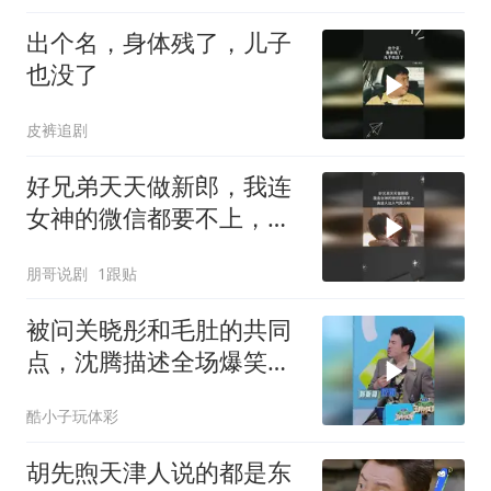
出个名，身体残了，儿子
也没了
皮裤追剧
好兄弟天天做新郎，我连
女神的微信都要不上，真
是人比人气死人呐
朋哥说剧
1跟贴
被问关晓彤和毛肚的共同
点，沈腾描述全场爆笑，
一眼看出和沙溢师兄弟情
酷小子玩体彩
商差距
胡先煦天津人说的都是东