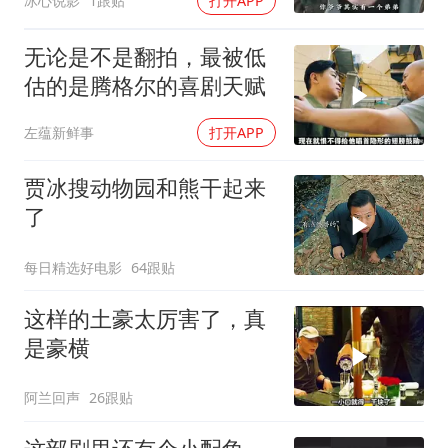
冰心说影
1跟贴
打开APP
无论是不是翻拍，最被低
估的是腾格尔的喜剧天赋
左蕴新鲜事
打开APP
贾冰搜动物园和熊干起来
了
每日精选好电影
64跟贴
这样的土豪太厉害了，真
是豪横
阿兰回声
26跟贴