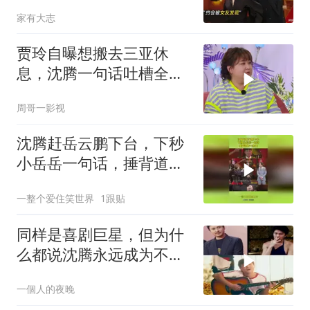
家有大志
贾玲自曝想搬去三亚休
息，沈腾一句话吐槽全场
爆笑，太有梗了！
周哥一影视
沈腾赶岳云鹏下台，下秒
小岳岳一句话，捶背道歉
一条龙
一整个爱住笑世界
1跟贴
同样是喜剧巨星，但为什
么都说沈腾永远成为不了
周星驰？
一個人的夜晚