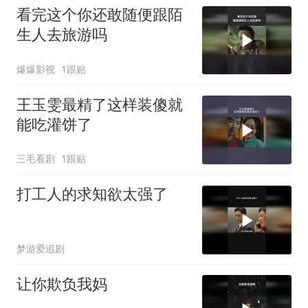
看完这个你还敢随便跟陌
生人去旅游吗
爆爆影视
1跟贴
王玉雯最精了这样装傻就
能吃灌饼了
三毛看剧
1跟贴
打工人的求知欲太强了
梦游爱追剧
让你欺负我妈