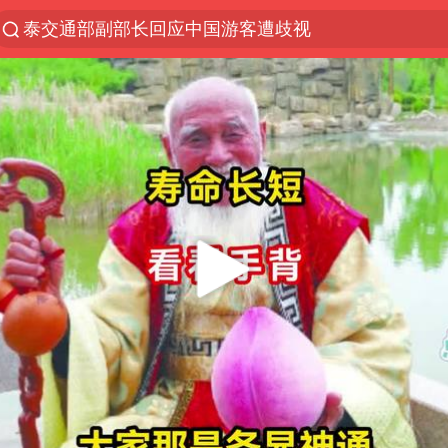
泰交通部副部长回应中国游客遭歧视
夜幕落下 运动上场
1岁宝宝碰坏纸巾盒 宝妈被索赔924元
台风白海豚环流面积近似13个浙江
Meta被判支付5.67亿美元
台风白海豚逼近 暴雨大暴雨来袭
47岁妈妈突然产女 26岁女儿：很震惊
OpenAI为免费用户升级GPT-5.6 Luna
日本广岛民众举行游行反对政府行径
21楼高空抛物嫌疑人被拘留
实探山东最热的“中国蔬菜之乡”