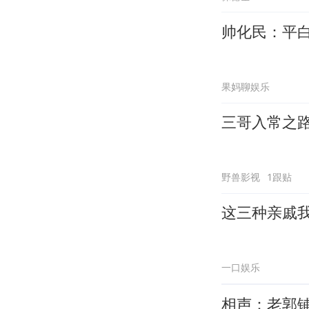
帅化民：平
果妈聊娱乐
三哥入常之
野兽影视
1跟贴
这三种亲戚
一口娱乐
相声：老郭