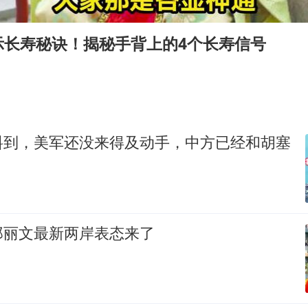
女子开一天一夜空调后二氧化碳中毒
台风白海豚最新路径研判来了
示长寿秘诀！揭秘手背上的4个长寿信号
船舶避风项目停工 多地全力防台风
命案逃犯躲进深山21年活得像野人
现代版摸金校尉落网查获400多枚古币
服务实体经济 财政金融打出组合拳
料到，美军还没来得及动手，中方已经和胡塞
男子结婚8年发现3个女儿均非亲生
奋进开新局 实干挑大梁
郑丽文最新两岸表态来了