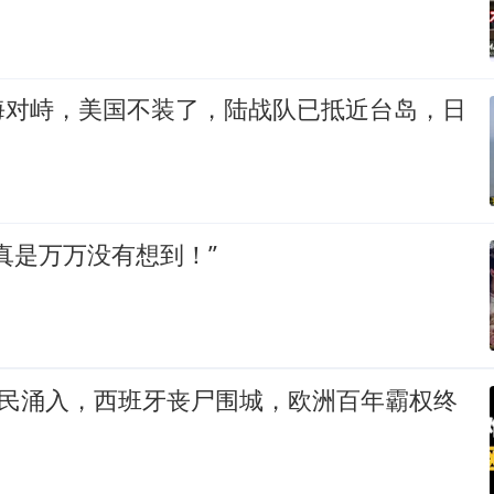
海对峙，美国不装了，陆战队已抵近台岛，日
真是万万没有想到！”
难民涌入，西班牙丧尸围城，欧洲百年霸权终