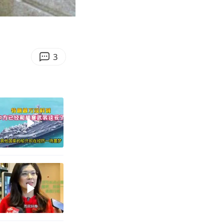
18:05
Enter
fullscreen
3