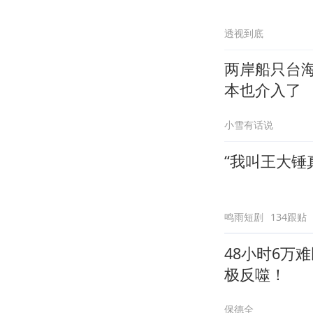
透视到底
两岸船只台
本也介入了
小雪有话说
“我叫王大锤
鸣雨短剧
134跟贴
48小时6万
极反噬！
保德全