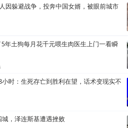
丈人因躲避战争，投奔中国女婿，被眼前城市
了5年土狗每月花千元喂生肉医生上门一看瞬
贴
48小时：生死存亡到胜利在望，话术变现实不
四城，泽连斯基遭遇挫败