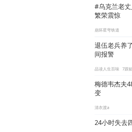
#乌克兰老
繁荣震惊
崩坏星穹铁道
退伍老兵养
间报警
品读人生百味
7跟
梅德韦杰夫
变
清衣渡a
24小时失去