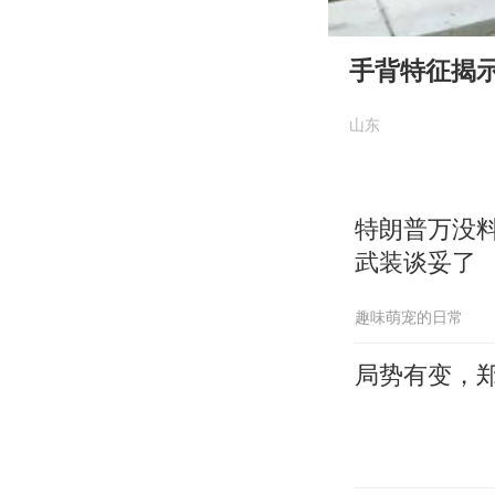
00:00
Play
手背特征揭
山东
特朗普万没
武装谈妥了
趣味萌宠的日常
局势有变，