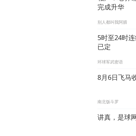
完成升华
别人都叫我阿腈
5时至24时
已定
环球军武密语
8月6日飞马
南北饭斗罗
讲真，是球