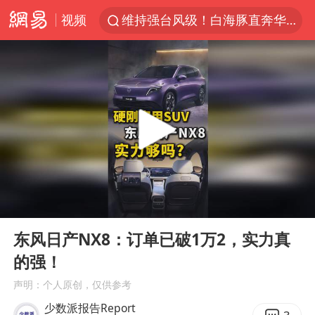
视频
维持强台风级！白海豚直奔华东沿海
印度暴发金迪普拉病毒
41岁女子为鼓励女儿考上985研究生
24小时不关空调 电费反而更低？
美国退回1000亿美元关税
“事业单位招聘不是人情买卖”
小伙靠AI减肥 45天瘦40斤进了ICU
00:00
02:51
李亚鹏向地铁吐血女孩捐99999元
Play
Ent
full
新华社权威快报|我国编制完成新版全月地质图
东风日产NX8：订单已破1万2，实力真
的强！
80后女柜员逆袭成4200亿银行副行长
声明：个人原创，仅供参考
“银行午休1.5小时”留个窗口行不行
少数派报告Report