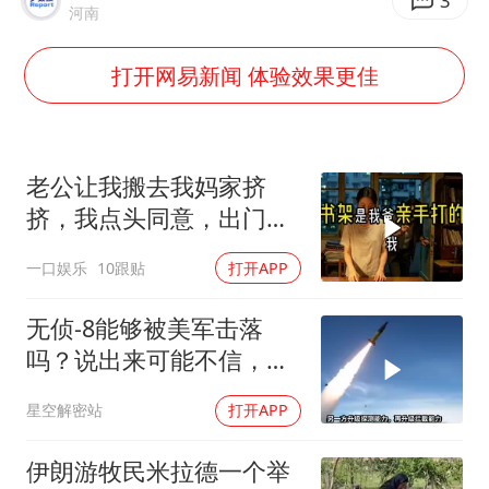
如何把百年大党建设得更加坚强有力
3
河南
曝张一鸣下死命令：不依赖AI蒸馏技术
打开网易新闻 体验效果更佳
余承东口误将24999元电脑报成2499
你常吃的兰州拉面要改名了
李嫣近照曝光
老公让我搬去我妈家挤
总书记关心百姓身边这些民生大事
挤，我点头同意，出门时
顺手带走了3本房产证和2
一口娱乐
10跟贴
打开APP
把车钥匙
无侦-8能够被美军击落
吗？说出来可能不信，无
侦-8本身就是无解的阳
星空解密站
打开APP
谋，美军打不打都得吃大
亏
伊朗游牧民米拉德一个举