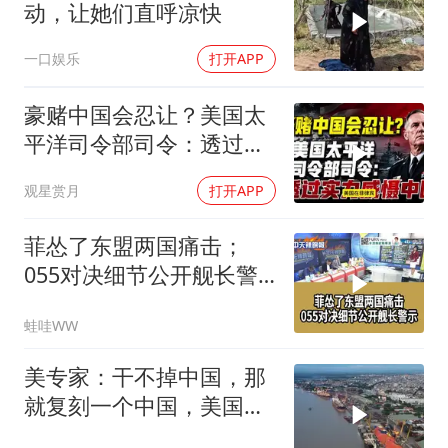
动，让她们直呼凉快
一口娱乐
打开APP
豪赌中国会忍让？美国太
平洋司令部司令：透过实
力威慑中国
观星赏月
打开APP
菲怂了东盟两国痛击；
055对决细节公开舰长警
示｜帅化民.孙大千.谢寒
蛙哇WW
冰｜辣晚报20260805
美专家：干不掉中国，那
就复刻一个中国，美国看
上了这两个国家