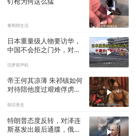
钉枪为何这么猛
葡萄唠生活
日本重量级人物要访华，
中国不会拒之门外，对日
本公事公办就够了
旧梦留声机
帝王何其凉薄 朱祁镇如何
对待陪他度过艰难俘虏生
涯的袁彬
朝话熹史
特朗普态度反转，对泽连
斯基发出最后通牒，俄乌