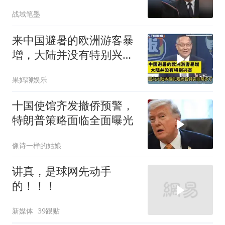
终于走向尾声？
战域笔墨
来中国避暑的欧洲游客暴
增，大陆并没有特别兴
奋！介文汲
果妈聊娱乐
十国使馆齐发撤侨预警，
特朗普策略面临全面曝光
像诗一样的姑娘
讲真，是球网先动手
的！！！
新媒体
39跟贴