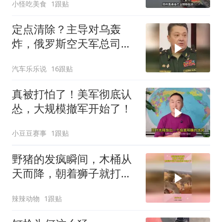
小怪吃美食
1跟贴
定点清除？主导对乌轰
炸，俄罗斯空天军总司令
疑在莫斯科最贵餐厅被炸
汽车乐乐说
16跟贴
身亡！
真被打怕了！美军彻底认
怂，大规模撤军开始了！
小豆豆赛事
1跟贴
野猪的发疯瞬间，木桶从
天而降，朝着狮子就打去
知道自己玩大了
辣辣动物
1跟贴