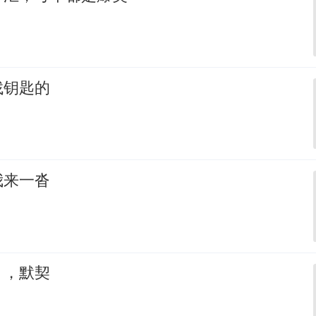
找钥匙的
我来一沓
，，默契