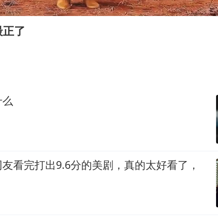
王艺迪2-4不敌张本美和止步4强
新疆一婚礼线上邀请引热议
最正了
世界第1特鲁姆普斯诺克中国赛一轮游
国足U17与阿森纳决赛取消 并列冠军
上门女婿出轨女邻居多年被判重婚罪
构建更高水平的全民健身公共服务体系
什么
刘嘉玲晒与周星驰合照
奋力开创中国式现代化建设新局面
友看完打出9.6分的美剧，真的太好看了，