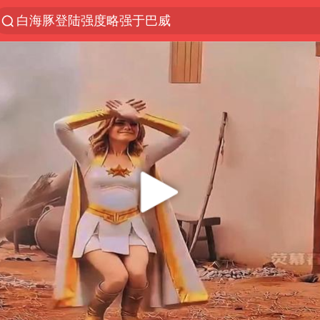
白海豚登陆强度略强于巴威
上半年我国经营主体结构持续优化
《披荆斩棘2026》阵容官宣
浙江省委书记：该停下的坚决停下来
杭州机场已取消航班388架次
中国籍豪华游艇富商之子在泰国被杀
上海中心千吨“镇楼神器”摆动明显
白海豚北上或致京津冀暴雨
看完所有石窟需2000元？景区回应
10余省份将出现强风雨 局地特大暴雨
广西公开征集涉黑涉恶犯罪线索