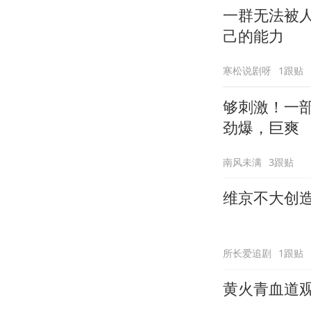
一群无法被
己的能力
寒松说剧呀
1跟贴
够刺激！一
劲爆，巨爽
南风未满
3跟贴
维京不大创
所长爱追剧
1跟贴
黄火青血道