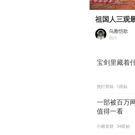
00:00
Play
祖国人三观
乌雅恺歌
四川
宝剑里藏着
挑灯剪辑
1跟贴
一部被百万网
值得一看
小糖发财
34跟贴