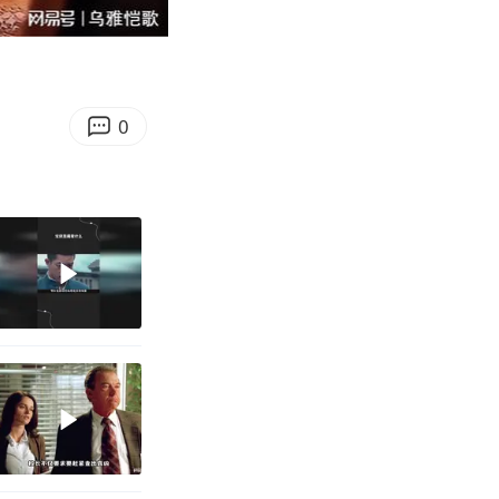
00:54
Enter
fullscreen
0