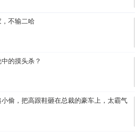
家，不输二哈
说中的摸头杀？
追小偷，把高跟鞋砸在总裁的豪车上，太霸气